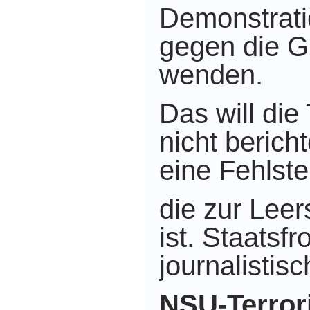
Demonstrati
gegen die G
wenden.
Das will di
nicht berich
eine Fehlstel
die zur Leer
ist. Staatsf
journalistisc
NSU-Terro