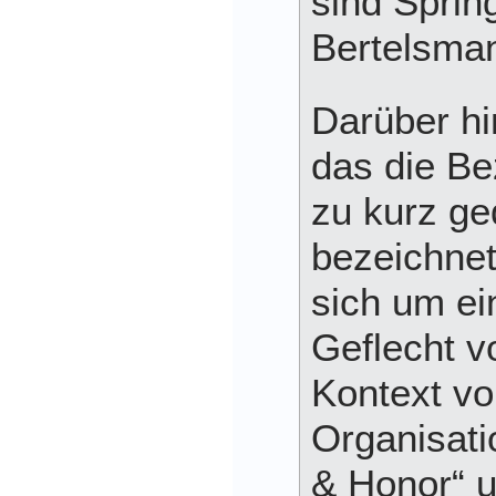
sind Sprin
Bertelsma
Darüber hi
das die B
zu kurz ge
bezeichnet
sich um ei
Geflecht 
Kontext vo
Organisati
& Honor“ u