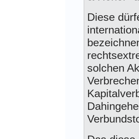
Diese dürf
internation
bezeichne
rechtsextr
solchen Ak
Verbreche
Kapitalver
Dahingehen
Verbundsto