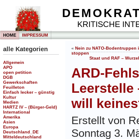
DEMOKRAT
KRITISCHE INTE
HOME
IMPRESSUM
alle Kategorien
«
Nein zu NATO-Bodentruppen in
stoppen
Staat und RAF – Wurzel
Allgemein
APO
ARD-Fehlst
open petition
DGB
Gewerkschaften
Leerstelle
Feuilleton
Einfach lecker – günstig
Kultur
will keines
Medien
HARTZ IV – (Bürger-Geld)
International
Erstellt von 
Amerika
Asien
Europa
Sonntag 3. M
Deutschland_DE
Mitteldeutschland