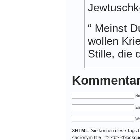
Jewtuschk
“ Meinst D
wollen Kri
Stille, die
Kommentar
Na
Em
We
XHTML:
Sie können diese Tags be
<acronym title=""> <b> <blockquo