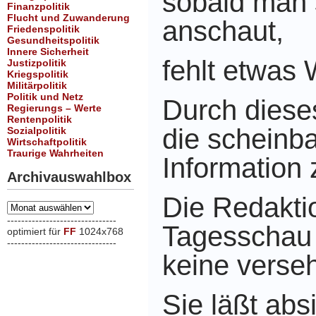
sobald man 
Finanzpolitik
Flucht und Zuwanderung
anschaut,
Friedenspolitik
Gesundheitspolitik
Innere Sicherheit
fehlt etwas 
Justizpolitik
Kriegspolitik
Militärpolitik
Politik und Netz
Durch diese
Regierungs – Werte
Rentenpolitik
die scheinba
Sozialpolitik
Wirtschaftpolitik
Traurige Wahrheiten
Information 
Archivauswahlbox
Die Redakti
Archivauswahlbox
-------------------------------
Tagesschau
optimiert für
FF
1024x768
-------------------------------
xxx
keine verseh
Sie läßt abs