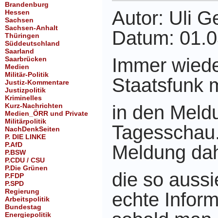
Brandenburg
Autor: Uli G
Hessen
Sachsen
Sachsen-Anhalt
Datum: 01.
Thüringen
Süddeutschland
Saarland
Immer wieder
Saarbrücken
Medien
Militär-Politik
Staatsfunk m
Justiz-Kommentare
Justizpolitik
Kriminelles
Kurz-Nachrichten
in den Meld
Medien_ÖRR und Private
Militärpolitik
Tagesschau
NachDenkSeiten
P. DIE LINKE
P.AfD
Meldung dah
P.BSW
P.CDU / CSU
P.Die Grünen
die so aussi
P.FDP
P.SPD
Regierung
echte Infor
Arbeitspolitik
Bundestag
Energiepolitik