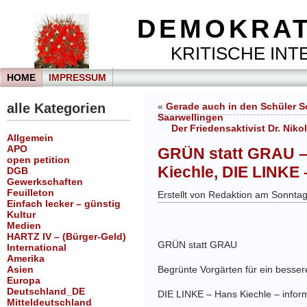
DEMOKRAT
KRITISCHE INTE
HOME
IMPRESSUM
alle Kategorien
«
Gerade auch in den Schüler S
Saarwellingen
Der Friedensaktivist Dr. Nik
Allgemein
APO
GRÜN statt GRAU – 
open petition
Kiechle, DIE LINKE 
DGB
Gewerkschaften
Feuilleton
Erstellt von Redaktion am Sonnta
Einfach lecker – günstig
Kultur
Medien
HARTZ IV – (Bürger-Geld)
GRÜN statt GRAU
International
Amerika
Asien
Begrünte Vorgärten für ein besser
Europa
Deutschland_DE
DIE LINKE – Hans Kiechle – inform
Mitteldeutschland