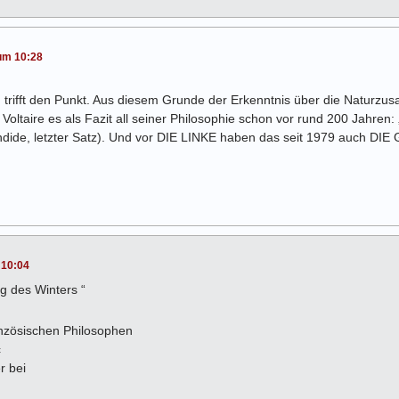
um 10:28
und trifft den Punkt. Aus diesem Grunde der Erkenntnis über die Natu
er Voltaire es als Fazit all seiner Philosophie schon vor rund 200 Jahren
andide, letzter Satz). Und vor DIE LINKE haben das seit 1979 auch DI
 10:04
ng des Winters “
anzösischen Philosophen
c
r bei