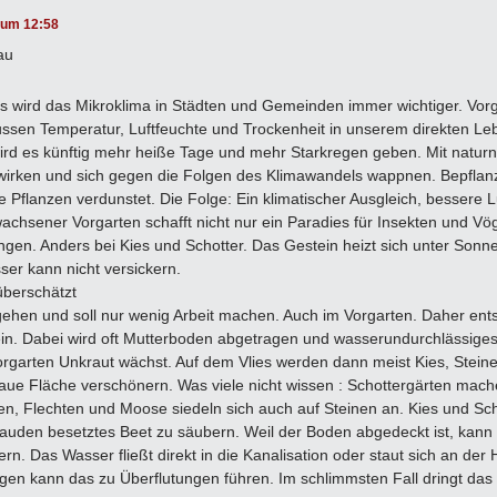
 um 12:58
au
s wird das Mikroklima in Städten und Gemeinden immer wichtiger. Vorg
flussen Temperatur, Luftfeuchte und Trockenheit in unserem direkten Le
ird es künftig mehr heiße Tage und mehr Starkregen geben. Mit natur
wirken und sich gegen die Folgen des Klimawandels wappnen. Bepflanz
 Pflanzen verdunstet. Die Folge: Ein klimatischer Ausgleich, bessere
achsener Vorgarten schafft nicht nur ein Paradies für Insekten und Vö
. Anders bei Kies und Schotter. Das Gestein heizt sich unter Sonnen
er kann nicht versickern.
überschätzt
gehen und soll nur wenig Arbeit machen. Auch im Vorgarten. Daher ent
in. Dabei wird oft Mutterboden abgetragen und wasserundurchlässiges V
orgarten Unkraut wächst. Auf dem Vlies werden dann meist Kies, Steine 
aue Fläche verschönern. Was viele nicht wissen : Schottergärten mach
en, Flechten und Moose siedeln sich auch auf Steinen an. Kies und Scho
Stauden besetztes Beet zu säubern. Weil der Boden abgedeckt ist, kan
rn. Das Wasser fließt direkt in die Kanalisation oder staut sich an de
gen kann das zu Überflutungen führen. Im schlimmsten Fall dringt das