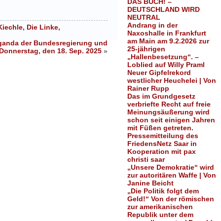
DAS BUCH! –
DEUTSCHLAND WIRD
NEUTRAL
Andrang in der
echle, Die Linke,
Naxoshalle in Frankfurt
am Main am 9.2.2026 zur
opaganda der Bundesregierung und
25-jährigen
Donnerstag, den 18. Sep. 2025
»
„Hallenbesetzung“. –
Loblied auf Willy Praml
Neuer Gipfelrekord
westlicher Heuchelei | Von
Rainer Rupp
Das im Grundgesetz
verbriefte Recht auf freie
Meinungsäußerung wird
schon seit einigen Jahren
mit Füßen getreten.
Pressemitteilung des
FriedensNetz Saar in
Kooperation mit pax
christi saar
„Unsere Demokratie“ wird
zur autoritären Waffe | Von
Janine Beicht
„Die Politik folgt dem
Geld!“ Von der römischen
zur amerikanischen
Republik unter dem