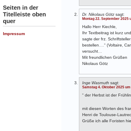
Seiten in der
Titelleiste oben
Dr. Nikolaus Götz
sagt:
Montag 22. September 2025 
quer
Hallo Herr Kiechle,
Ihr Textbeitrag ist kurz 
Impressum
sagte der frz. Schriftstell
bestellen….“ (Voltaire, C
versucht…
Mit freundlichen Grüßen
Nikolaus Götz
Inge Wasmuth
sagt:
Samstag 4. Oktober 2025 um
“ der Herbst ist der Frühli
mit diesen Worten des fr
Henri de Toulouse-Lautre
Grüße ich alle Foristen hie