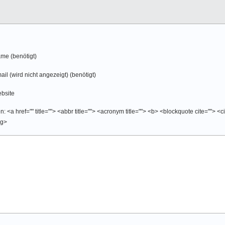
me (benötigt)
ail (wird nicht angezeigt) (benötigt)
bsite
 <a href="" title=""> <abbr title=""> <acronym title=""> <b> <blockquote cite=""> <
ng>