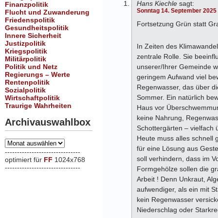
Hans Kiechle
sagt:
Finanzpolitik
Sonntag 14. September 2025
Flucht und Zuwanderung
Friedenspolitik
Fortsetzung Grün statt Gr
Gesundheitspolitik
Innere Sicherheit
Justizpolitik
In Zeiten des Klimawandel
Kriegspolitik
zentrale Rolle. Sie beein
Militärpolitik
Politik und Netz
unserer/Ihrer Gemeinde w
Regierungs – Werte
geringem Aufwand viel be
Rentenpolitik
Regenwasser, das über die
Sozialpolitik
Sommer. Ein natürlich bew
Wirtschaftpolitik
Traurige Wahrheiten
Haus vor Überschwemmungen
keine Nahrung, Regenwass
Archivauswahlbox
Schottergärten – vielfach 
Heute muss alles schnell 
Archivauswahlbox
für eine Lösung aus Geste
-------------------------------
soll verhindern, dass im V
optimiert für
FF
1024x768
-------------------------------
Formgehölze sollen die gr
xxx
Arbeit ! Denn Unkraut, Alg
aufwendiger, als ein mit 
kein Regenwasser versicke
Niederschlag oder Starkre