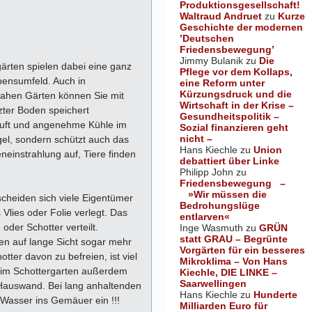
Produktionsgesellschaft!
Waltraud Andruet
zu
Kurze
Geschichte der modernen
’Deutschen
Friedensbewegung’
Jimmy Bulanik
zu
Die
ärten spielen dabei eine ganz
Pflege vor dem Kollaps,
bensumfeld. Auch in
eine Reform unter
Kürzungsdruck und die
nahen Gärten können Sie mit
Wirtschaft in der Krise –
ter Boden speichert
Gesundheitspolitik –
 Luft und angenehme Kühle im
Sozial finanzieren geht
nicht –
gel, sondern schützt auch das
Hans Kiechle
zu
Union
einstrahlung auf, Tiere finden
debattiert über Linke
Philipp John
zu
Friedensbewegung –
»Wir müssen die
scheiden sich viele Eigentümer
Bedrohungslüge
lies oder Folie verlegt. Das
entlarven«
oder Schotter verteilt.
Inge Wasmuth
zu
GRÜN
statt GRAU – Begrünte
en auf lange Sicht sogar mehr
Vorgärten für ein besseres
tter davon zu befreien, ist viel
Mikroklima – Von Hans
n im Schottergarten außerdem
Kiechle, DIE LINKE –
Saarwellingen
r Hauswand. Bei lang anhaltenden
Hans Kiechle
zu
Hunderte
 Wasser ins Gemäuer ein !!!
Milliarden Euro für