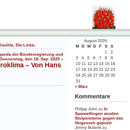
August 2026
echle, Die Linke,
M
D
M
D
F
S
S
1
2
opaganda der Bundesregierung und
3
4
5
6
7
8
9
Donnerstag, den 18. Sep. 2025
»
kroklima – Von Hans
10
11
12
13
14
15
16
17
18
19
20
21
22
23
24
25
26
27
28
29
30
31
« März
Kommentare
Philipp John
zu
In
Saarwellingen wurden
Stolpersteine gegen das
Vergessen geputzt
Jimmy Bulanik
zu