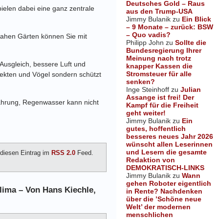
Deutsches Gold – Raus
ielen dabei eine ganz zentrale
aus den Trump-USA
Jimmy Bulanik
zu
Ein Blick
– 9 Monate – zurück: BSW
– Quo vadis?
nahen Gärten können Sie mit
Philipp John
zu
Sollte die
Bundesregierung Ihrer
Meinung nach trotz
 Ausgleich, bessere Luft und
knapper Kassen die
Stromsteuer für alle
sekten und Vögel sondern schützt
senken?
Inge Steinhoff
zu
Julian
Assange ist frei! Der
Nahrung, Regenwasser kann nicht
Kampf für die Freiheit
geht weiter!
Jimmy Bulanik
zu
Ein
gutes, hoffentlich
besseres neues Jahr 2026
wünscht allen Leserinnen
und Lesern die gesamte
diesen Eintrag im
RSS 2.0
Feed.
Redaktion von
DEMOKRATISCH-LINKS
Jimmy Bulanik
zu
Wann
gehen Roboter eigentlich
ima – Von Hans Kiechle,
in Rente? Nachdenken
über die ’Schöne neue
Welt’ der modernen
menschlichen