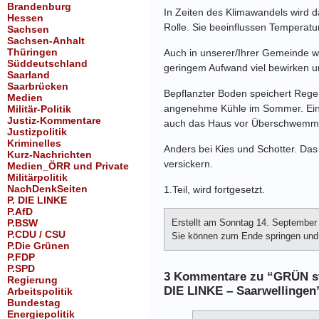
Brandenburg
In Zeiten des Klimawandels wird d
Hessen
Rolle. Sie beeinflussen Temperatu
Sachsen
Sachsen-Anhalt
Thüringen
Auch in unserer/Ihrer Gemeinde w
Süddeutschland
geringem Aufwand viel bewirken 
Saarland
Saarbrücken
Bepflanzter Boden speichert Regen
Medien
angenehme Kühle im Sommer. Ein n
Militär-Politik
Justiz-Kommentare
auch das Haus vor Überschwemm
Justizpolitik
Kriminelles
Anders bei Kies und Schotter. Das
Kurz-Nachrichten
versickern.
Medien_ÖRR und Private
Militärpolitik
NachDenkSeiten
1.Teil, wird fortgesetzt.
P. DIE LINKE
P.AfD
P.BSW
Erstellt am Sonntag 14. September
P.CDU / CSU
Sie können zum Ende springen und e
P.Die Grünen
P.FDP
P.SPD
3 Kommentare zu “GRÜN sta
Regierung
DIE LINKE – Saarwellingen
Arbeitspolitik
Bundestag
Energiepolitik