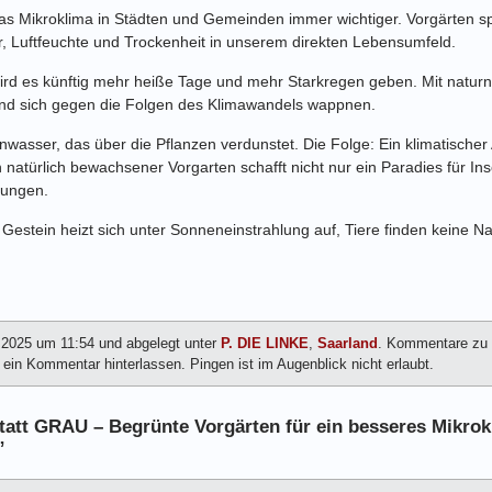
as Mikroklima in Städten und Gemeinden immer wichtiger. Vorgärten sp
r, Luftfeuchte und Trockenheit in unserem direkten Lebensumfeld.
ird es künftig mehr heiße Tage und mehr Starkregen geben. Mit natur
und sich gegen die Folgen des Klimawandels wappnen.
wasser, das über die Pflanzen verdunstet. Die Folge: Ein klimatischer
atürlich bewachsener Vorgarten schafft nicht nur ein Paradies für In
ungen.
 Gestein heizt sich unter Sonneneinstrahlung auf, Tiere finden keine 
 2025 um 11:54 und abgelegt unter
P. DIE LINKE
,
Saarland
. Kommentare zu 
in Kommentar hinterlassen. Pingen ist im Augenblick nicht erlaubt.
tt GRAU – Begrünte Vorgärten für ein besseres Mikrokl
”