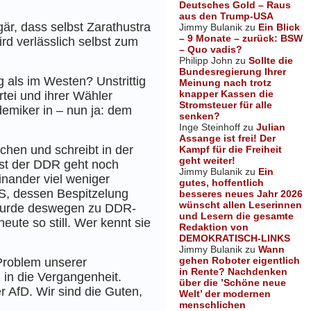
Deutsches Gold – Raus
aus den Trump-USA
gär,
dass selbst Zarathustra
Jimmy Bulanik
zu
Ein Blick
– 9 Monate – zurück: BSW
rd verlässlich selbst zum
– Quo vadis?
Philipp John
zu
Sollte die
Bundesregierung Ihrer
 als im Westen? Unstrittig
Meinung nach trotz
knapper Kassen die
tei und ihrer Wähler
Stromsteuer für alle
demiker in – nun ja: dem
senken?
Inge Steinhoff
zu
Julian
Assange ist frei! Der
chen und schreibt in der
Kampf für die Freiheit
geht weiter!
st der DDR geht noch
Jimmy Bulanik
zu
Ein
inander viel weniger
gutes, hoffentlich
fS, dessen Bespitzelung
besseres neues Jahr 2026
wünscht allen Leserinnen
ch wurde deswegen zu DDR-
und Lesern die gesamte
ute so still. Wer kennt sie
Redaktion von
DEMOKRATISCH-LINKS
Jimmy Bulanik
zu
Wann
gehen Roboter eigentlich
 Problem unserer
in Rente? Nachdenken
 in die Vergangenheit.
über die ’Schöne neue
r AfD. Wir sind die Guten,
Welt’ der modernen
menschlichen