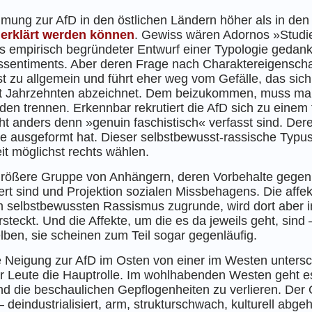
immung zur AfD in den östlichen Ländern höher als in den
 erklärt werden können
. Gewiss wären Adornos »Studi
 empirisch begründeter Entwurf einer Typologie gedankl
essentiments. Aber deren Frage nach Charaktereigenscha
t zu allgemein und führt eher weg vom Gefälle, das sich 
it Jahrzehnten abzeichnet. Dem beizukommen, muss ma
trennen. Erkennbar rekrutiert die AfD sich zu einem f
cht anders denn »genuin faschistisch« verfasst sind. De
e ausgeformt hat. Dieser selbstbewusst-rassische Typus
it möglichst rechts wählen.
größere Gruppe von Anhängern, deren Vorbehalte gegen
iert sind und Projektion sozialen Missbehagens. Die affek
em selbstbewussten Rassismus zugrunde, wird dort aber
eckt. Und die Affekte, um die es da jeweils geht, sind –
lben, sie scheinen zum Teil sogar gegenläufig.
Neigung zur AfD im Osten von einer im Westen untersche
er Leute die Hauptrolle. Im wohlhabenden Westen geht e
d die beschaulichen Gepflogenheiten zu verlieren. Der 
– deindustrialisiert, arm, strukturschwach, kulturell abge