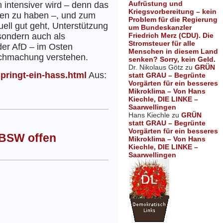
Aufrüstung und
 intensiver wird – denn das
Kriegsvorbereitung – kein
loren zu haben –, und zum
Problem für die Regierung
ell gut geht, Unterstützung
um Bundeskanzler
Friedrich Merz (CDU). Die
 sondern auch als
Stromsteuer für alle
der AfD – im Osten
Menschen in diesem Land
ichmachung verstehen.
senken? Sorry, kein Geld.
Dr. Nikolaus Götz
zu
GRÜN
pringt-ein-hass.html
Aus:
statt GRAU – Begrünte
Vorgärten für ein besseres
Mikroklima – Von Hans
Kiechle, DIE LINKE –
Saarwellingen
Hans Kiechle
zu
GRÜN
statt GRAU – Begrünte
Vorgärten für ein besseres
 BSW offen
Mikroklima – Von Hans
Kiechle, DIE LINKE –
Saarwellingen