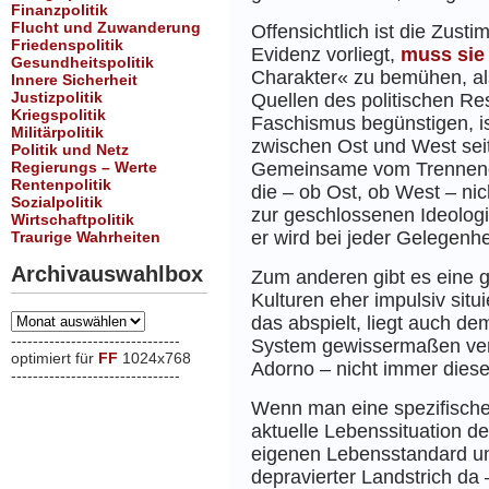
Finanzpolitik
Flucht und Zuwanderung
Offensichtlich ist die Zust
Friedenspolitik
Evidenz vorliegt,
muss sie
Gesundheitspolitik
Charakter« zu bemühen, als
Innere Sicherheit
Justizpolitik
Quellen des politischen R
Kriegspolitik
Faschismus begünstigen, is
Militärpolitik
zwischen Ost und West se
Politik und Netz
Regierungs – Werte
Gemeinsame vom Trennenden 
Rentenpolitik
die – ob Ost, ob West – ni
Sozialpolitik
zur geschlossenen Ideologi
Wirtschaftpolitik
er wird bei jeder Gelegenhe
Traurige Wahrheiten
Archivauswahlbox
Zum anderen gibt es eine 
Kulturen eher impulsiv situ
Archivauswahlbox
das abspielt, liegt auch d
-------------------------------
System gewissermaßen verst
optimiert für
FF
1024x768
Adorno – nicht immer diese
-------------------------------
xxx
Wenn man eine spezifische 
aktuelle Lebenssituation d
eigenen Lebensstandard un
depravierter Landstrich da 