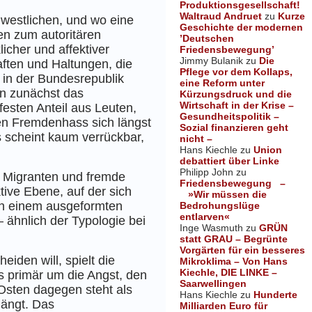
Produktionsgesellschaft!
Waltraud Andruet
zu
Kurze
 westlichen, und wo eine
Geschichte der modernen
en zum autoritären
’Deutschen
icher und affektiver
Friedensbewegung’
Jimmy Bulanik
zu
Die
ften und Haltungen, die
Pflege vor dem Kollaps,
in der Bundes­republik
eine Reform unter
n zunächst das
Kürzungsdruck und die
Wirtschaft in der Krise –
esten Anteil aus Leuten,
Gesundheitspolitik –
ren Fremdenhass sich längst
Sozial finanzieren geht
 scheint kaum verrückbar,
nicht –
Hans Kiechle
zu
Union
debattiert über Linke
Philipp John
zu
 Migranten und fremde
Friedensbewegung –
tive Ebene, auf der sich
»Wir müssen die
 in einem ausgeformten
Bedrohungslüge
entlarven«
 ähnlich der Typologie bei
Inge Wasmuth
zu
GRÜN
statt GRAU – Begrünte
Vorgärten für ein besseres
iden will, spielt die
Mikroklima – Von Hans
Kiechle, DIE LINKE –
s primär um die Angst, den
Saarwellingen
Osten dagegen steht als
Hans Kiechle
zu
Hunderte
hängt. Das
Milliarden Euro für