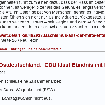
enheiten führt zum einen dazu, dass der Hass im Osten
können, ist weniger bitter als das Gefühl, es längst ver
die AfD im Osten selbst von Menschen, denen es individu
ten fühlen sich nicht nur als Individuen zurückgesetzt,
as man seit zehn Jahren – seit Pegida und dem Aufstieg 
ch kaum anders denn als Blowback von 35 Jahren Ungle
welt.de/artikel/482938.faschismus-aus-der-mitte-ents
,
Seite 10 / Feuilleton
hsen
,
Thüringen
|
Keine Kommentare »
Ostdeutschland: CDU lässt Bündnis mit
2024
en schließt eine Zusammenarbeit
dnis Sahra Wagenknecht (BSW)
n Landtagswahlen nicht aus.