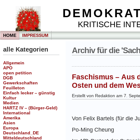
DEMOKRAT
KRITISCHE INTE
HOME
IMPRESSUM
alle Kategorien
Archiv für die 'Sac
Allgemein
APO
open petition
Faschismus – Aus de
DGB
Gewerkschaften
Osten und dem Wes
Feuilleton
Einfach lecker – günstig
Erstellt von Redaktion am 7. Sep
Kultur
Medien
HARTZ IV – (Bürger-Geld)
International
Amerika
Von Felix Bartels (für die 
Asien
Europa
Po-Ming Cheung
Deutschland_DE
Mitteldeutschland