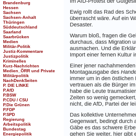
Im AfD-Protest der Gutgesi
Brandenburg
Hessen
Ewig rollt das Rad des Sch
Sachsen
Sachsen-Anhalt
überrascht wäre. Auf ein Wa
Thüringen
Desaster.
Süddeutschland
Saarland
Warum bloß, fragen die Gel
Saarbrücken
durchaus, dass Migration u
Medien
Militär-Politik
ausmachen. Und die Erkläru
Justiz-Kommentare
Import einer fernen Kultur 
Justizpolitik
Kriminelles
Einer jener nachahmenden V
Kurz-Nachrichten
Medien_ÖRR und Private
Montagausgabe des
Hande
Militärpolitik
immer um in den östlichen 
NachDenkSeiten
vertrauen als die Bürger i
P. DIE LINKE
P.AfD
habe die Leute traumatisie
P.BSW
Zeiten so wenig gemeckert,
P.CDU / CSU
nicht, die AfD, Partei der l
P.Die Grünen
P.FDP
Das kollektive Unternehmen
P.SPD
Regierung
Gegenwart, bedingt durch a
Arbeitspolitik
Gäbe es das schwere Erbe d
Bundestag
gehen Sie weiter, hier gibt
Energiepolitik