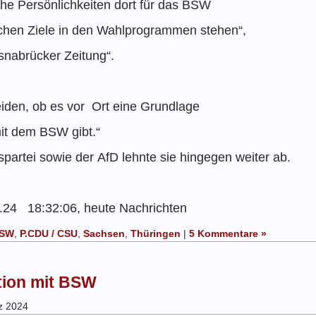
e Persönlichkeiten dort für das BSW
ischen Ziele in den Wahlprogrammen stehen“,
 Osnabrücker Zeitung“.
iden, ob es vor Ort eine Grundlage
it dem BSW gibt.“
kspartei sowie der AfD lehnte sie hingegen weiter ab.
.24 18:
32:06, heute Nachrichten
BSW
,
P.CDU / CSU
,
Sachsen
,
Thüringen
|
5 Kommentare »
tion mit BSW
rz 2024