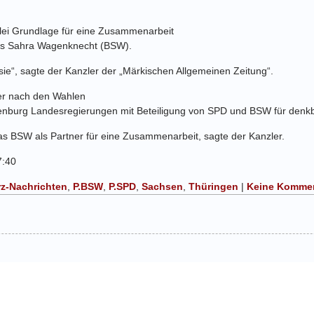
rlei Grundlage für eine Zusammenarbeit
is Sahra Wagenknecht (BSW).
sie“, sagte der Kanzler der „Märkischen Allgemeinen Zeitung“.
er nach den Wahlen
nburg Landesregierungen mit Beteiligung von SPD und BSW für denkba
as BSW als Partner für eine Zusammenarbeit, sagte der Kanzler.
7:40
z-Nachrichten
,
P.BSW
,
P.SPD
,
Sachsen
,
Thüringen
|
Keine Kommen