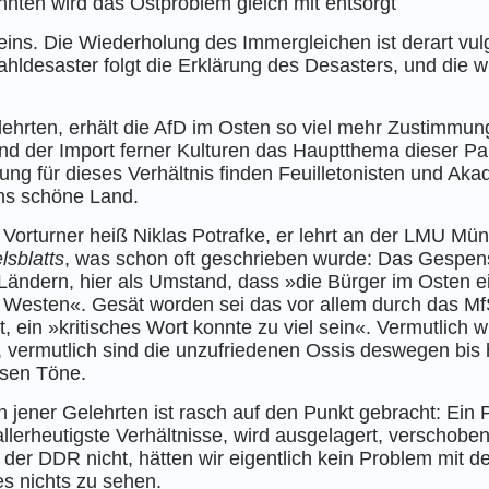
nnten wird das Ostproblem gleich mit entsorgt
eins.
Die Wiederholung des Immergleichen ist derart vul
hldesaster folgt die Erklärung des Desasters, und die wi
ehrten, erhält die AfD im Osten so viel mehr Zustimmung
nd der Import ferner Kulturen das Haupt­thema dieser Par
ng für dieses Verhältnis finden Feuilletonisten und Aka
ins schöne Land.
orturner heiß Niklas Potrafke, er lehrt an der LMU Mün
lsblatts
, was schon oft geschrieben wurde: Das Gespen
Ländern, hier als Umstand, dass »die Bürger im Osten e
m Westen«. Gesät worden sei das vor allem durch das M
rt, ein »kritisches Wort konnte zu viel sein«. Vermutli
 vermutlich sind die unzufriedenen Ossis deswegen bis he
eisen Töne.
 jener Gelehrten ist rasch auf den Punkt gebracht: Ein
llerheutigste Verhältnisse, wird ausgelagert, verschoben
er DDR nicht, hätten wir eigentlich kein Problem mit de
 es nichts zu sehen.