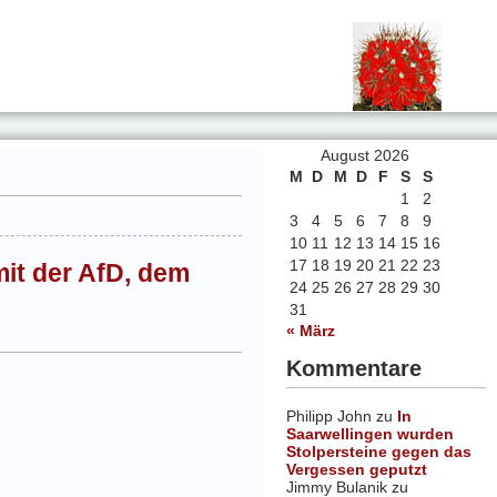
August 2026
M
D
M
D
F
S
S
1
2
3
4
5
6
7
8
9
10
11
12
13
14
15
16
17
18
19
20
21
22
23
mit der AfD, dem
24
25
26
27
28
29
30
31
« März
Kommentare
Philipp John
zu
In
Saarwellingen wurden
Stolpersteine gegen das
Vergessen geputzt
Jimmy Bulanik
zu