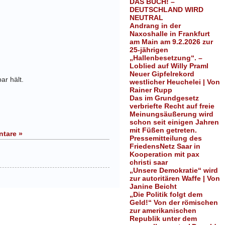
DAS BUCH! –
DEUTSCHLAND WIRD
NEUTRAL
Andrang in der
Naxoshalle in Frankfurt
am Main am 9.2.2026 zur
25-jährigen
„Hallenbesetzung“. –
Loblied auf Willy Praml
Neuer Gipfelrekord
r hält.
westlicher Heuchelei | Von
Rainer Rupp
Das im Grundgesetz
verbriefte Recht auf freie
Meinungsäußerung wird
schon seit einigen Jahren
mit Füßen getreten.
tare »
Pressemitteilung des
FriedensNetz Saar in
Kooperation mit pax
christi saar
„Unsere Demokratie“ wird
zur autoritären Waffe | Von
Janine Beicht
„Die Politik folgt dem
Geld!“ Von der römischen
zur amerikanischen
Republik unter dem