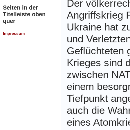
Der völkerrec
Seiten in der
Angriffskrieg 
Titelleiste oben
quer
Ukraine hat z
Impressum
und Verletzte
Geflüchteten g
Krieges sind 
zwischen NAT
einem besorg
Tiefpunkt ang
auch die Wahr
eines Atomkr