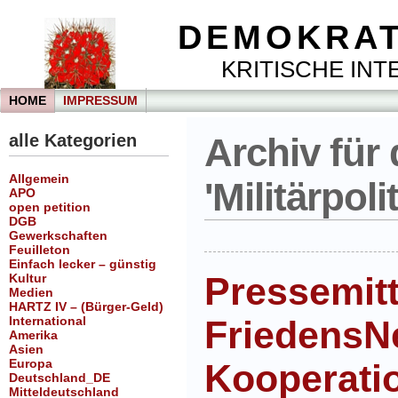
DEMOKRAT
KRITISCHE INTE
HOME
IMPRESSUM
alle Kategorien
Archiv für 
Allgemein
'Militärpoli
APO
open petition
DGB
Gewerkschaften
Feuilleton
Einfach lecker – günstig
Pressemitt
Kultur
Medien
HARTZ IV – (Bürger-Geld)
International
FriedensNe
Amerika
Asien
Europa
Kooperatio
Deutschland_DE
Mitteldeutschland