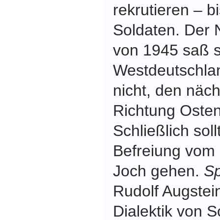
rekrutieren – b
Soldaten. Der 
von 1945 saß s
Westdeutschland
nicht, den näc
Richtung Osten
Schließlich sol
Befreiung vom
Joch gehen.
Sp
Rudolf Augstei
Dialektik von S