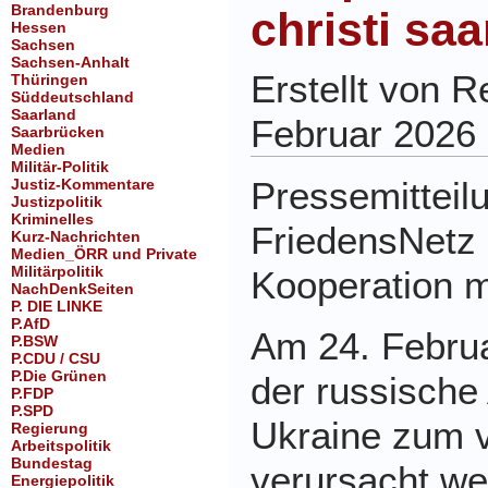
Brandenburg
christi saa
Hessen
Sachsen
Sachsen-Anhalt
Erstellt von 
Thüringen
Süddeutschland
Saarland
Februar 2026
Saarbrücken
Medien
Militär-Politik
Pressemitteil
Justiz-Kommentare
Justizpolitik
Kriminelles
FriedensNetz 
Kurz-Nachrichten
Medien_ÖRR und Private
Militärpolitik
Kooperation mi
NachDenkSeiten
P. DIE LINKE
P.AfD
Am 24. Februa
P.BSW
P.CDU / CSU
P.Die Grünen
der russische 
P.FDP
P.SPD
Ukraine zum v
Regierung
Arbeitspolitik
Bundestag
verursacht we
Energiepolitik