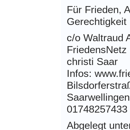
Für Frieden, 
Gerechtigkeit 
c/o Waltraud 
FriedensNetz
christi Saar
Infos: www.fr
Bilsdorferstr
Saarwellingen
01748257433
Abgelegt unt