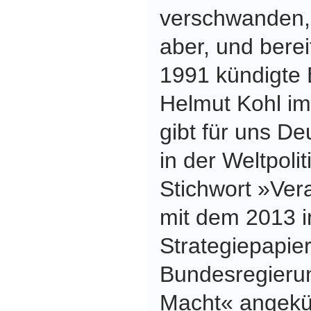
verschwanden, 
aber, und bere
1991 kündigte
Helmut Kohl i
gibt für uns D
in der Weltpolit
Stichwort »Ver
mit dem 2013 i
Strategiepapier
Bundesregieru
Macht« angekü