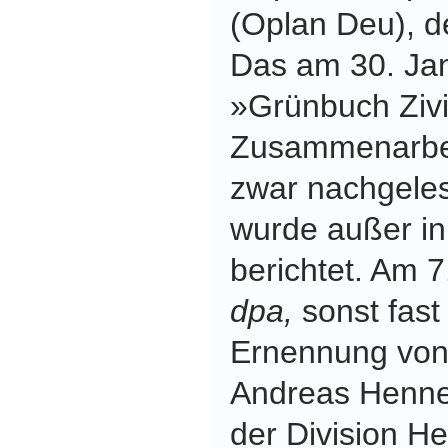
(Oplan Deu), d
Das am 30. Jan
»Grünbuch Zivil
Zusammenarbei
zwar nachgele
wurde außer i
berichtet. Am 
dpa,
sonst fast
Ernennung von
Andreas Henn
der Division He