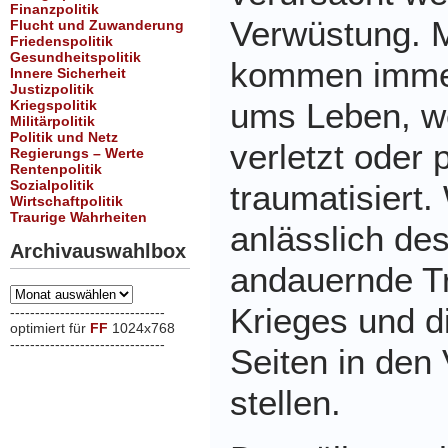
Finanzpolitik
Verwüstung. M
Flucht und Zuwanderung
Friedenspolitik
Gesundheitspolitik
kommen imme
Innere Sicherheit
Justizpolitik
ums Leben, we
Kriegspolitik
Militärpolitik
Politik und Netz
verletzt oder 
Regierungs – Werte
Rentenpolitik
Sozialpolitik
traumatisiert.
Wirtschaftpolitik
Traurige Wahrheiten
anlässlich de
Archivauswahlbox
andauernde T
Archivauswahlbox
Krieges und d
-------------------------------
optimiert für
FF
1024x768
-------------------------------
Seiten in den
xxx
stellen.