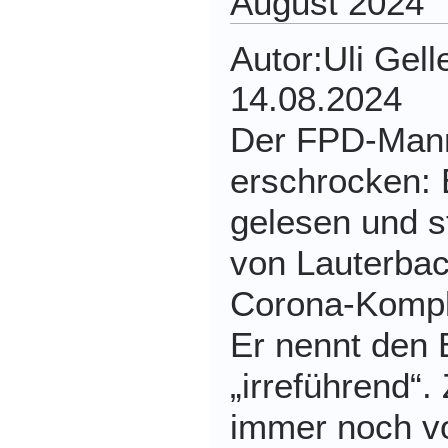
August 2024
Autor:
Uli Ge
14.08.2024
Der FPD-Mann 
erschrocken: 
gelesen und st
von Lauterba
Corona-Kompl
Er nennt den 
„irreführend“.
immer noch vo