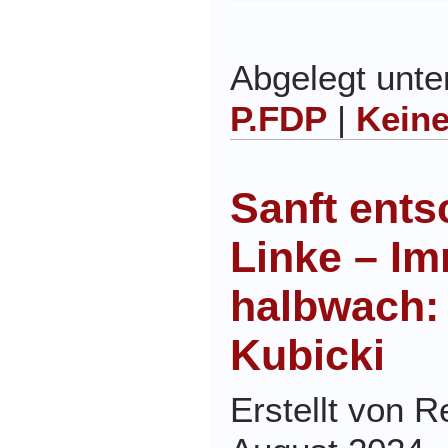
Abgelegt unt
P.FDP
|
Kein
Sanft ents
Linke – I
halbwach:
Kubicki
Erstellt von 