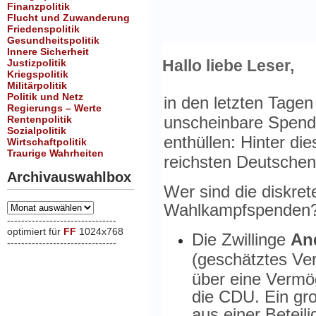
Finanzpolitik
Flucht und Zuwanderung
Friedenspolitik
Gesundheitspolitik
Innere Sicherheit
Hallo liebe Leser,
Justizpolitik
Kriegspolitik
Militärpolitik
Politik und Netz
in den letzten Tag
Regierungs – Werte
unscheinbare Spend
Rentenpolitik
Sozialpolitik
enthüllen: Hinter di
Wirtschaftpolitik
Traurige Wahrheiten
reichsten Deutschen
Archivauswahlbox
Wer sind die diskret
Wahlkampfspenden
Archivauswahlbox
-------------------------------
optimiert für
FF
1024x768
Die Zwillinge
An
-------------------------------
xxx
(geschätztes Ve
über eine Vermö
die CDU. Ein gr
aus einer Betei