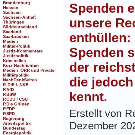
Brandenburg
Spenden e
Hessen
Sachsen
Sachsen-Anhalt
unsere Re
Thüringen
Süddeutschland
Saarland
enthüllen:
Saarbrücken
Medien
Militär-Politik
Spenden s
Justiz-Kommentare
Justizpolitik
Kriminelles
der reichs
Kurz-Nachrichten
Medien_ÖRR und Private
Militärpolitik
die jedoc
NachDenkSeiten
P. DIE LINKE
P.AfD
kennt.
P.BSW
P.CDU / CSU
P.Die Grünen
P.FDP
Erstellt von 
P.SPD
Regierung
Dezember 20
Arbeitspolitik
Bundestag
Energiepolitik