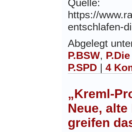
Quelle:
https://www.ra
entschlafen-di
Abgelegt unt
P.BSW
,
P.Di
P.SPD
|
4 Ko
„Kreml-Pr
Neue, alte
greifen d