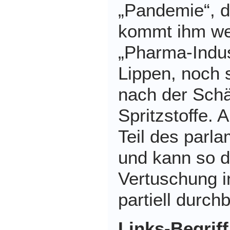
„Pandemie“, d
kommt ihm wed
„Pharma-Indus
Lippen, noch s
nach der Schä
Spritzstoffe. 
Teil des parl
und kann so d
Vertuschung 
partiell durch
Links-Begriff