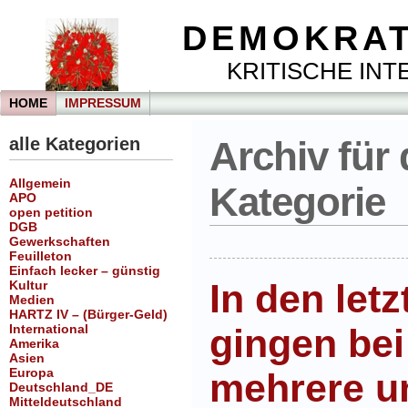
DEMOKRAT
KRITISCHE INTE
HOME
IMPRESSUM
alle Kategorien
Archiv für 
Allgemein
Kategorie
APO
open petition
DGB
Gewerkschaften
Feuilleton
Einfach lecker – günstig
In den let
Kultur
Medien
HARTZ IV – (Bürger-Geld)
International
gingen be
Amerika
Asien
Europa
mehrere u
Deutschland_DE
Mitteldeutschland