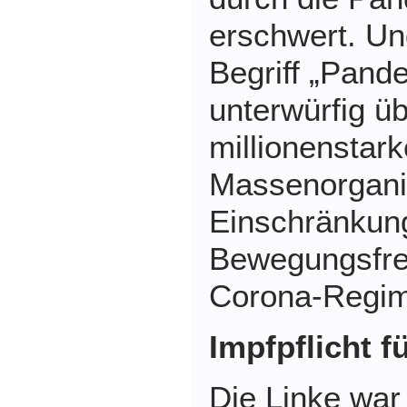
erschwert. Un
Begriff „Pan
unterwürfig ü
millionenstark
Massenorganis
Einschränkung
Bewegungsfrei
Corona-Regim
Impfpflicht f
Die Linke war