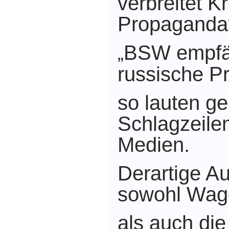
verbreitet K
Propaganda
BSW empfän
„
russische P
so lauten ge
Schlagzeile
Medien.
Derartige A
sowohl Wag
als auch die