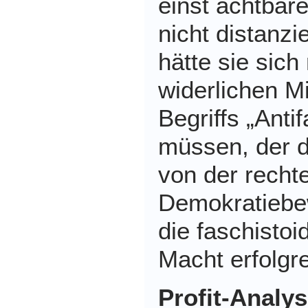
einst achtbar
nicht distanzi
hätte sie sich
widerlichen M
Begriffs „Anti
müssen, der d
von der recht
Demokratiebe
die faschisto
Macht erfolgre
Profit-Analy