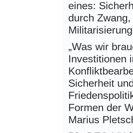
eines: Sicherh
durch Zwang,
Militarisierun
„
Was wir brau
Investitionen i
Konfliktbearb
Sicherheit und
Friedenspoliti
Formen der We
Marius Pletsc