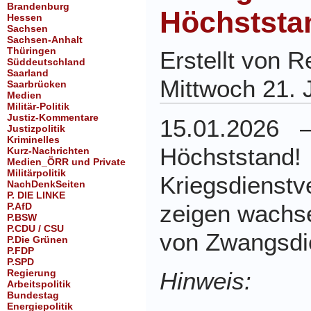
Brandenburg
Höchststa
Hessen
Sachsen
Sachsen-Anhalt
Thüringen
Erstellt von 
Süddeutschland
Saarland
Mittwoch 21. 
Saarbrücken
Medien
Militär-Politik
Justiz-Kommentare
15.01.2026
Justizpolitik
Kriminelles
Höchststan
Kurz-Nachrichten
Medien_ÖRR und Private
Militärpolitik
Kriegsdienst
NachDenkSeiten
P. DIE LINKE
zeigen wachs
P.AfD
P.BSW
P.CDU / CSU
von Zwangsdi
P.Die Grünen
P.FDP
P.SPD
Regierung
Hinweis:
Arbeitspolitik
Bundestag
Energiepolitik