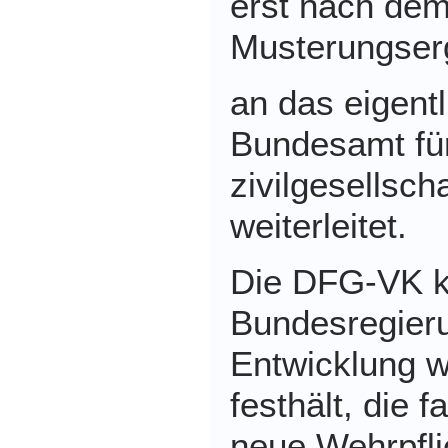
erst nach de
Musterungser
an das eigent
Bundesamt für
zivilgesellsch
weiterleitet.
Die DFG-VK kri
Bundesregieru
Entwicklung
w
festhält, die f
neue Wehrpfli