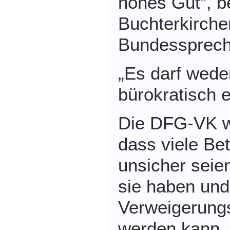
hohes Gut“,
b
Buchterkirche
Bundessprech
„
Es darf wede
bürokratisch 
Die DFG-VK we
dass viele Bet
unsicher seie
sie haben und
Verweigerungs
werden kann.