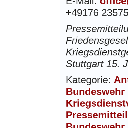
E-Mail:
offic
+49176 2357
Pressemitteil
Friedensgesel
Kriegsdienstg
Stuttgart 15.
Kategorie:
Ant
Bundeswehr 
Kriegsdienst
Pressemittei
Bundeswehr