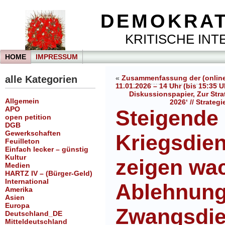
DEMOKRAT
KRITISCHE INTE
HOME
IMPRESSUM
alle Kategorien
«
Zusammenfassung der (online
11.01.2026 – 14 Uhr (bis 15:35 U
Diskussionspapier, Zur Str
Allgemein
2026‘ // Strate
APO
Steigende
open petition
DGB
Gewerkschaften
Kriegsdie
Feuilleton
Einfach lecker – günstig
Kultur
zeigen wa
Medien
HARTZ IV – (Bürger-Geld)
International
Ablehnung
Amerika
Asien
Europa
Zwangsdie
Deutschland_DE
Mitteldeutschland