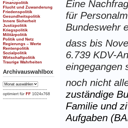
Eine Nachfra
Finanzpolitik
Flucht und Zuwanderung
Friedenspolitik
für Personal
Gesundheitspolitik
Innere Sicherheit
Bundeswehr e
Justizpolitik
Kriegspolitik
Militärpolitik
Politik und Netz
dass bis Nov
Regierungs – Werte
Rentenpolitik
6.739 KDV-Ant
Sozialpolitik
Wirtschaftpolitik
Traurige Wahrheiten
eingegangen s
Archivauswahlbox
noch nicht al
Archivauswahlbox
-------------------------------
zuständige B
optimiert für
FF
1024x768
-------------------------------
Familie und zi
xxx
Aufgaben (BA