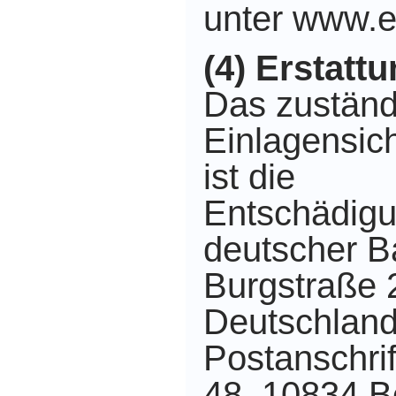
unter www.
(4) Erstatt
Das zuständ
Einlagensic
ist die
Entschädigu
deutscher 
Burgstraße 2
Deutschlan
Postanschrif
48. 10834 Be