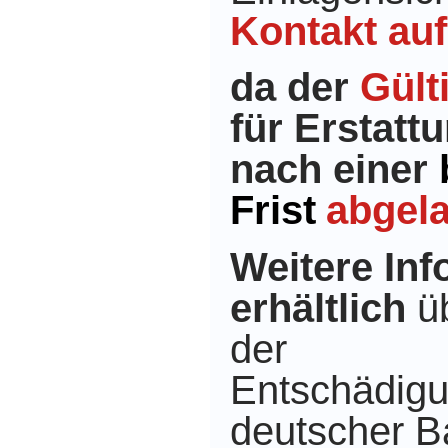
Kontakt au
da der
Gült
für Erstat
nach einer
Frist
abgela
Weitere Inf
erhältlich
üb
der
Entschädigu
deutscher 