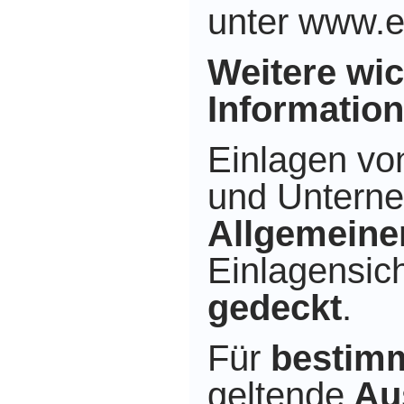
unter www.e
Weitere wic
Informatio
Einlagen vo
und Untern
Allgemeine
Einlagensic
gedeckt
.
Für
bestim
geltende
Au