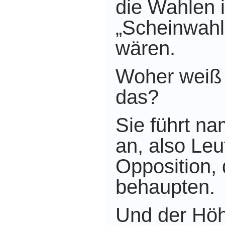
die Wahlen 
„Scheinwah
wären.
Woher weiß
das?
Sie führt na
an, also Leu
Opposition,
behaupten.
Und der Höh