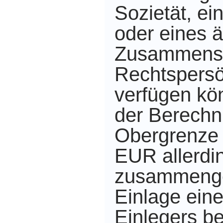
Sozietät, ei
oder eines 
Zusammensc
Rechtspersö
verfügen kö
der Berechn
Obergrenze 
EUR allerdi
zusammenge
Einlage eine
Einlegers be