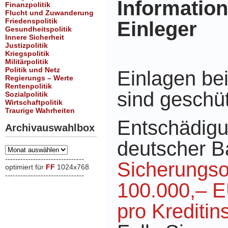
Informatio
Finanzpolitik
Flucht und Zuwanderung
Friedenspolitik
Einleger
Gesundheitspolitik
Innere Sicherheit
Justizpolitik
Kriegspolitik
Militärpolitik
Politik und Netz
Einlagen be
Regierungs – Werte
Rentenpolitik
sind geschüt
Sozialpolitik
Wirtschaftpolitik
Traurige Wahrheiten
Entschädigu
Archivauswahlbox
deutscher 
Archivauswahlbox
-------------------------------
Sicherungso
optimiert für
FF
1024x768
-------------------------------
100.000,– E
xxx
pro Kreditins