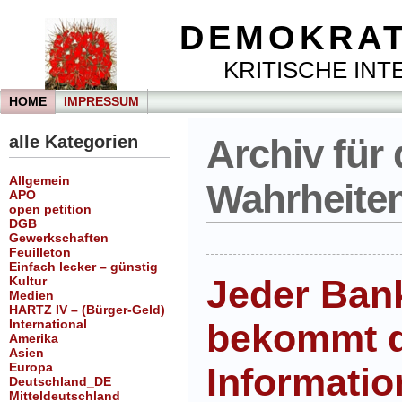
DEMOKRAT
KRITISCHE INTE
HOME
IMPRESSUM
alle Kategorien
Archiv für 
Allgemein
Wahrheiten
APO
open petition
DGB
Gewerkschaften
Feuilleton
Einfach lecker – günstig
Jeder Ban
Kultur
Medien
HARTZ IV – (Bürger-Geld)
International
bekommt d
Amerika
Asien
Europa
Informati
Deutschland_DE
Mitteldeutschland