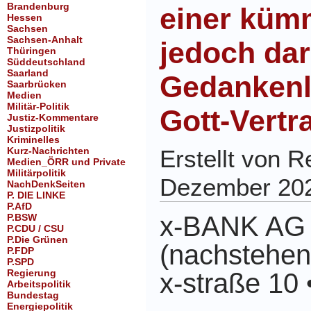
Brandenburg
einer küm
Hessen
Sachsen
Sachsen-Anhalt
jedoch da
Thüringen
Süddeutschland
Saarland
Gedankenl
Saarbrücken
Medien
Militär-Politik
Gott-Vertr
Justiz-Kommentare
Justizpolitik
Kriminelles
Kurz-Nachrichten
Erstellt von 
Medien_ÖRR und Private
Militärpolitik
Dezember 20
NachDenkSeiten
P. DIE LINKE
P.AfD
x-BANK AG
P.BSW
P.CDU / CSU
P.Die Grünen
(nachstehe
P.FDP
P.SPD
Regierung
x-straße 10 
Arbeitspolitik
Bundestag
Energiepolitik