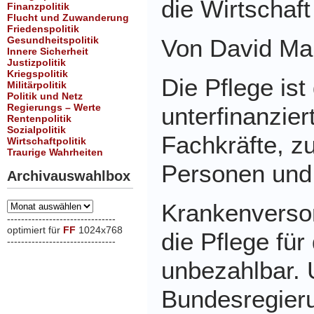
die Wirtschaft
Finanzpolitik
Flucht und Zuwanderung
Friedenspolitik
Gesundheitspolitik
Von David Ma
Innere Sicherheit
Justizpolitik
Kriegspolitik
Die Pflege ist
Militärpolitik
Politik und Netz
Regierungs – Werte
unterfinanziert
Rentenpolitik
Sozialpolitik
Fachkräfte, z
Wirtschaftpolitik
Traurige Wahrheiten
Personen und 
Archivauswahlbox
Krankenversor
Archivauswahlbox
-------------------------------
optimiert für
FF
1024x768
die Pflege für
-------------------------------
xxx
unbezahlbar. 
Bundesregier