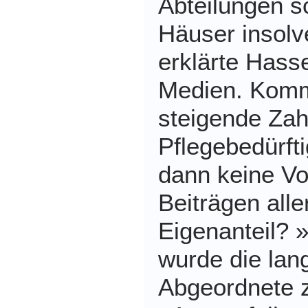
Abteilungen s
Häuser insolv
erklärte Hass
Medien. Kommt
steigende Zah
Pflegebedürft
dann keine Vo
Beiträgen alle
Eigenanteil? »
wurde die lan
Abgeordnete zi