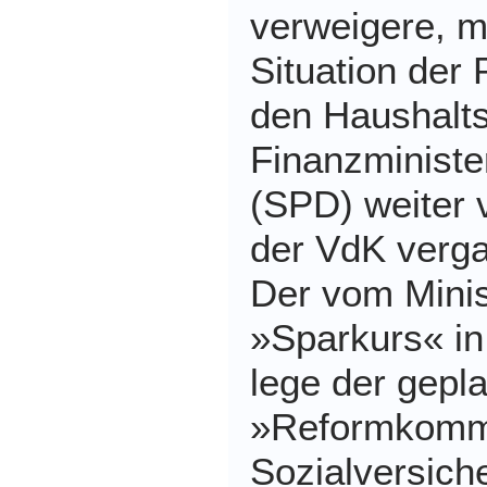
verweigere, m
Situation der
den Haushalts
Finanzminister
(SPD) weiter v
der VdK verg
Der vom Minis
»Sparkurs« in
lege der gepl
»Reformkommi
Sozialversich