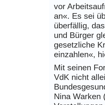
vor Arbeitsau
an«. Es sei ü
überfällig, da
und Bürger gl
gesetzliche K
einzahlen«, hi
Mit seinen Fo
VdK nicht alle
Bundesgesund
Nina Warken 