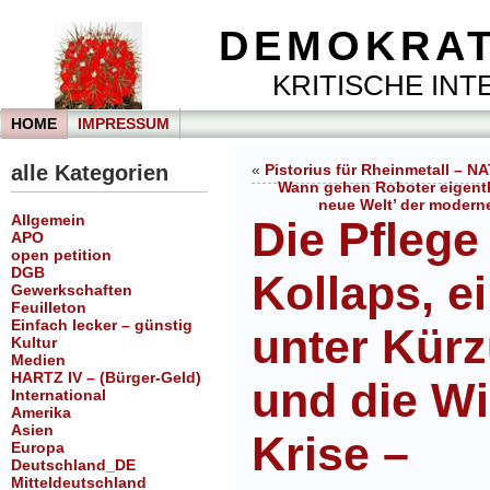
DEMOKRAT
KRITISCHE INTE
HOME
IMPRESSUM
alle Kategorien
«
Pistorius für Rheinmetall – N
Wann gehen Roboter eigentl
neue Welt’ der modern
Allgemein
Die Pflege
APO
open petition
DGB
Kollaps, e
Gewerkschaften
Feuilleton
Einfach lecker – günstig
unter Kür
Kultur
Medien
HARTZ IV – (Bürger-Geld)
und die Wi
International
Amerika
Asien
Krise –
Europa
Deutschland_DE
Mitteldeutschland