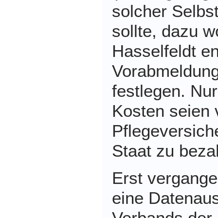
solcher Selbst
sollte, dazu w
Hasselfeldt e
Vorabmeldunge
festlegen. Nur
Kosten seien 
Pflegeversic
Staat zu bezah
Erst vergang
eine Datenau
Verbands der