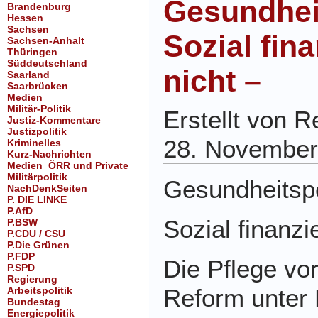
Gesundheit
Brandenburg
Hessen
Sachsen
Sozial fin
Sachsen-Anhalt
Thüringen
Süddeutschland
nicht –
Saarland
Saarbrücken
Medien
Militär-Politik
Erstellt von 
Justiz-Kommentare
Justizpolitik
28. November
Kriminelles
Kurz-Nachrichten
Medien_ÖRR und Private
Militärpolitik
Gesundheitspo
NachDenkSeiten
P. DIE LINKE
P.AfD
Sozial finanzi
P.BSW
P.CDU / CSU
P.Die Grünen
P.FDP
Die Pflege vo
P.SPD
Regierung
Reform unter
Arbeitspolitik
Bundestag
Energiepolitik