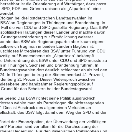
übersehbar ist die Orientierung auf Wutbürger, dazu passt
SPD, FDP und Grünen unisono als „Altparteien“, eine
rwendet.
Erfolgen bei drei ostdeutschen Landtagswahlen im
s BSW an Regierungen in Thüringen und Brandenburg. In
zu Fall die von CDU und SPD gestellte Regierung. Das BSW
denspolitischen Haltungen dieser Länder und machte davon
e Grundgesetzänderung zur Ermöglichung weiterer
konnte das BSW als Regierungspartei aber kaum eigene
albereich trug man in beiden Ländern klaglos mit.
räuschloses Mitregieren des BSW unter Führung von CDU
hzeitig auf Bundesebene als „Altparteien“ bekämpft.
ose Unterordnung des BSW unter CDU und SPD musste zu
n in Thüringen, Sachsen und Brandenburg führen. In
Bundestagswahlen dort deutlich schlechter ab als bei den
. In Thüringen betrug der Stimmenverlust 41 Prozent,
ndenburg 21 Prozent. Dieser Widerspruch zwischen
undesebene und handzahmer Regierungspolitik auf
e Grund für das Scheitern bei der Bundestagswahl
ne Seele
: Das BSW richtet seine Politik ausdrücklich
ttdessen wählte man als Parteislogan die nichtssagenden
“. Dies ist Ausdruck des allgemeinen Verlustes an
Gesellschaft, das BSW folgt damit dem Weg der SPD und der
artei der Emanzipation, der Überwindung der vielfältigen
en? Parteien sind vor allem für die Durchsetzung der
nzieller Bedeutung. Für den italienischen Philosophen und