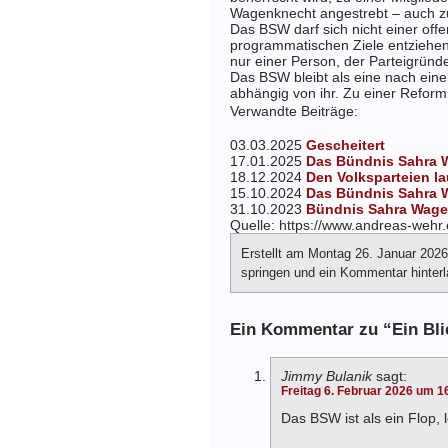
Wagenknecht angestrebt – auch zu
Das BSW darf sich nicht einer offe
programmatischen Ziele entziehen. 
nur einer Person, der Parteigrün
Das BSW bleibt als eine nach eine
abhängig von ihr. Zu einer Refo
Verwandte Beiträge:
03.03.2025
Gescheitert
17.01.2025
Das Bündnis Sahra 
18.12.2024
Den Volksparteien l
15.10.2024
Das Bündnis Sahra W
31.10.2023
Bündnis Sahra Wage
Quelle: https://www.andreas-wehr.
Erstellt am Montag 26. Januar 202
springen und ein Kommentar hinterla
Ein Kommentar zu “Ein Bli
Jimmy Bulanik
sagt:
Freitag 6. Februar 2026 um 1
Das BSW ist als ein Flop,