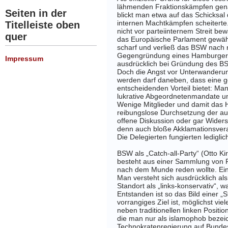
lähmenden Fraktionskämpfen genan
Seiten in der
blickt man etwa auf das Schicksal 
internen Machtkämpfen scheiterte
Titelleiste oben
nicht vor parteiinternem Streit be
quer
das Europäische Parlament gewählt 
scharf und verließ das BSW nach 
Gegengründung eines Hamburger 
Impressum
ausdrücklich bei Gründung des BS
Doch die Angst vor Unterwanderun
werden darf daneben, dass eine ge
entscheidenden Vorteil bietet: Man
lukrative Abgeordnetenmandate un
Wenige Mitglieder und damit das H
reibungslose Durchsetzung der au
offene Diskussion oder gar Widers
denn auch bloße Akklamationsvera
Die Delegierten fungierten lediglich
BSW als „Catch-all-Party“
(Otto K
besteht aus einer Sammlung von 
nach dem Munde reden wollte. Eine
Man versteht sich ausdrücklich al
Standort als „links-konservativ“, 
Entstanden ist so das Bild einer „
vorrangiges Ziel ist, möglichst vi
neben traditionellen linken Positi
die man nur als islamophob bezeic
Technokratenregierung auf Bund