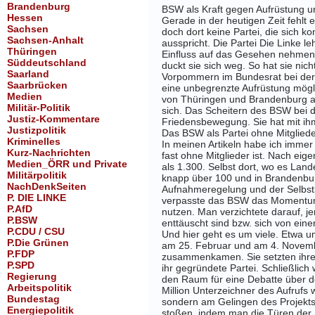
Brandenburg
BSW als Kraft gegen Aufrüstung u
Hessen
Gerade in der heutigen Zeit fehlt
Sachsen
doch dort keine Partei, die sich 
Sachsen-Anhalt
ausspricht. Die Partei Die Linke le
Thüringen
Einfluss auf das Gesehen nehmen k
Süddeutschland
duckt sie sich weg. So hat sie ni
Saarland
Vorpommern im Bundesrat bei der
Saarbrücken
eine unbegrenzte Aufrüstung mögl
Medien
von Thüringen und Brandenburg an 
Militär-Politik
sich.
Das Scheitern des BSW bei d
Justiz-Kommentare
Friedensbewegung. Sie hat mit ih
Justizpolitik
Das BSW als Partei ohne Mitglied
Kriminelles
In meinen Artikeln habe ich immer
Kurz-Nachrichten
fast ohne Mitglieder ist. Nach ei
Medien_ÖRR und Private
als 1.300. Selbst dort, wo es Lan
Militärpolitik
knapp über 100 und in Brandenburg
NachDenkSeiten
Aufnahmeregelung und der Selbst
P. DIE LINKE
verpasste das BSW das Momentum
P.AfD
nutzen. Man verzichtete darauf, je
P.BSW
enttäuscht sind bzw. sich von ein
P.CDU / CSU
Und hier geht es um viele. Etwa
P.Die Grünen
am 25. Februar und am 4. Novemb
P.FDP
zusammenkamen. Sie setzten ihre
P.SPD
ihr gegründete Partei. Schließlich
Regierung
den Raum für eine Debatte über de
Arbeitspolitik
Million Unterzeichner des Aufrufs 
Bundestag
sondern am Gelingen des Projekts a
Energiepolitik
stoßen, indem man die Türen der P