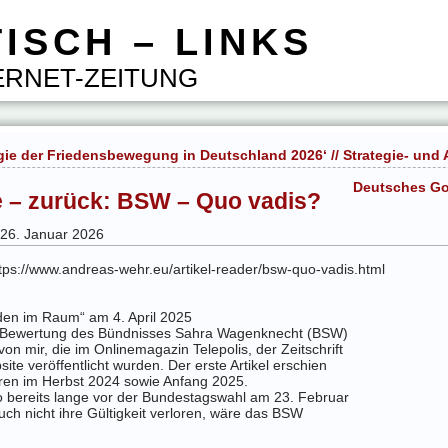
ISCH – LINKS
RNET-ZEITUNG
gie der Friedensbewegung in Deutschland 2026‘ // Strategie- und
Deutsches Go
e – zurück: BSW – Quo vadis?
 26. Januar 2026
ps://www.andreas-wehr.eu/artikel-reader/bsw-quo-vadis.html
eden im Raum“ am 4. April 2025
e Bewertung des Bündnisses Sahra Wagenknecht (BSW)
von mir, die im Onlinemagazin Telepolis, der Zeitschrift
te veröffentlicht wurden. Der erste Artikel erschien
eren im Herbst 2024 sowie Anfang 2025.
o bereits lange vor der Bundestagswahl am 23. Februar
uch nicht ihre Gültigkeit verloren, wäre das BSW