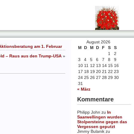
August 2026
 Aktionsberatung am 1. Februar
M
D
M
D
F
S
S
1
2
ld – Raus aus den Trump-USA
»
3
4
5
6
7
8
9
10
11
12
13
14
15
16
17
18
19
20
21
22
23
24
25
26
27
28
29
30
31
« März
Kommentare
Philipp John
zu
In
Saarwellingen wurden
Stolpersteine gegen das
Vergessen geputzt
Jimmy Bulanik
zu