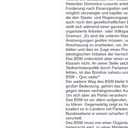
Historiker Domenico Losurdo entste
Forderung nach Emanzipation seite
möglich verzweigte und kapillar ve
die den Staats- und Regierungsa
auch noch den gesellschaftlichen E
stellt sich während einer ganzen 
organisierte Arbeiter- oder Volksp
Gramsci: „Es sind die unteren Kla
Anstrengungen greifen müssen, um
Anschauung zu erarbeiten, um ‚ihr
bilden und dies im Zuge eines Pro
ideologischen Initiative der herrs
Das BSW unterstützt aber einen s
Klassen nicht. An seine Stelle setz
Stellvertreterpolitik durch Parlam
fehlen, ist das Bündnis nahezu uns
BSW – Quo vadis?
Der weitere Weg des BSW bleibt f
großer Bedeutung, gehört das Bün
gegen diesen verhängnisvollen Ku
Um sich aber als Partei veranker
Das BSW ist vor allem aufgerufen,
zu klären. Gegenwärtig zeigt es hie
koaliert es in Ländern mit Partei
Bundesebene in einem scharfen Geg
verurteilt.
Das BSW muss von einer Organisat
beherrscht wird, zu einer Mitglie