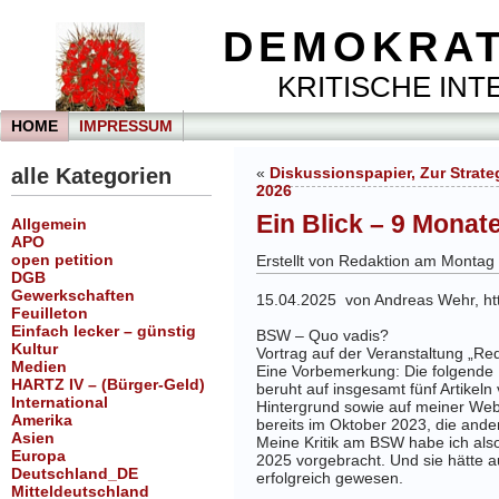
DEMOKRAT
KRITISCHE INTE
HOME
IMPRESSUM
alle Kategorien
«
Diskussionspapier, Zur Strate
2026
Ein Blick – 9 Monat
Allgemein
APO
open petition
Erstellt von Redaktion am Montag
DGB
Gewerkschaften
15.04.2025 von Andreas Wehr, htt
Feuilleton
Einfach lecker – günstig
BSW – Quo vadis?
Kultur
Vortrag auf der Veranstaltung „R
Medien
Eine Vorbemerkung
: Die folgend
HARTZ IV – (Bürger-Geld)
beruht auf insgesamt fünf Artikeln 
International
Hintergrund sowie auf meiner Websi
Amerika
bereits im Oktober 2023, die and
Asien
Meine Kritik am BSW habe ich als
Europa
2025 vorgebracht. Und sie hätte a
Deutschland_DE
erfolgreich gewesen.
Mitteldeutschland