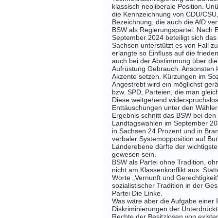
klassisch neoliberale Position. Un
die Kennzeichnung von CDU/CSU, 
Bezeichnung, die auch die AfD ve
BSW als Regierungspartei
: Nach 
September 2024 beteiligt sich da
Sachsen unterstützt es von Fall 
erlangte so Einfluss auf die frie
auch bei der Abstimmung über di
Aufrüstung Gebrauch. Ansonsten 
Akzente setzen. Kürzungen im Sozi
Angestrebt wird ein möglichst ge
bzw. SPD, Parteien, die man gleic
Diese weitgehend widerspruchsl
Enttäuschungen unter den Wähler
Ergebnis schnitt das BSW bei den 
Landtagswahlen im September 2024
in Sachsen 24 Prozent und in Bra
verbaler Systemopposition auf B
Länderebene dürfte der wichtigst
gewesen sein.
BSW als Partei ohne Tradition, oh
nicht am Klassenkonflikt aus. Sta
Worte „Vernunft und Gerechtigkeit
sozialistischer Tradition in der 
Partei Die Linke.
Was wäre aber die Aufgabe einer P
Diskriminierungen der Unterdrückt
Rechte der Besitzlosen von existe