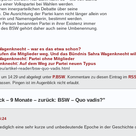
 einer Volkspartei bei Wahlen werden.
nen innerparteilichen Debatte über seine
Die Ausrichtung der Partei kann nicht länger allein von
derin und Namensgeberin, bestimmt werden.
r Person benannten Partei in ihrer Existenz immer
rm des BSW gehört daher auch seine Umbenennung.
Wagenknecht – war es das etwa schon?
aufen die Mitglieder weg. Und das Bündnis Sahra Wagenknecht wi
agenknecht: Partei ohne Mitglieder
nknecht: Auf dem Weg zur Partei neuen Typus
eu/artikel-reader/bsw-quo-vadis.html
6 um 14:29 und abgelegt unter
P.BSW
. Kommentare zu diesen Eintrag im
RSS
ssen. Pingen ist im Augenblick nicht erlaubt.
ck – 9 Monate – zurück: BSW – Quo vadis?”
6:24
 lediglich eine sehr kurze und unbedeutende Epoche in der Geschichte