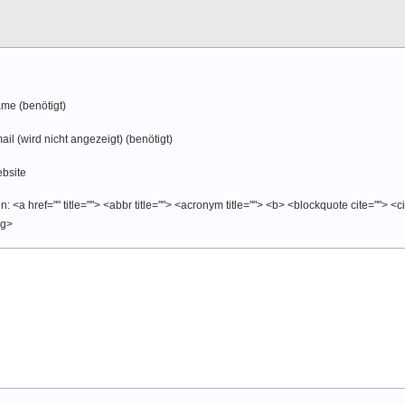
me (benötigt)
ail (wird nicht angezeigt) (benötigt)
bsite
 <a href="" title=""> <abbr title=""> <acronym title=""> <b> <blockquote cite=""> <
ng>