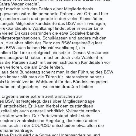
 Sahra Wagenknecht“.
 machte sich das Fehlen einer Mitgliederbasis
 gewesen wäre die personelle Präsenz vor Ort, und hier
en, sondern auch und gerade in den vielen Kleinstädten
angels Mitglieder kandidierte das BSW nur in wenigen,
rektkandidaten. Wahlkampf findet aber in erster Linie
en vielen Diskussionsrunden die etwa Sozialverbände,
Mieterorganisationen, Schulklassen und andere mit den
en. Hier aber blieb der Platz des BSW regelmäßig leer.
 das BSW auch keinen Haustürwahlkampf, ein
 allem Die Linke erfolgreich einsetzte. Dieses Versäumnis
ebnis ausgewirkt haben, machen doch viele Wähler ihre
s die Parteien auch mit einem sichtbaren Kandidaten vor
en verloren, die am Ende fehlten.
 aus dem Bundestag scheint man in der Führung des BSW
och immer hält man die Türen für Interessierte nahezu
 als Unterstützer im Wahlkampf für das Bündnis engagiert
nahmen abgesehen – weiterhin draußen bleiben.
 Ergebnis einer extrem zentralistischen zur
s BSW ist festgelegt, dass über Mitgliedsanträge
“ entscheidet. Er „kann hierbei dem zuständigen
fall als auch generell schriftlich Vollmacht erteilen.
errufen werden. Der Parteivorstand bleibt stets
e extrem zentralistische Regelung, die keine andere
D und auch in der CDU/CSU entscheiden etwa allein die
Aufnahmeanträge.
triktive Praxis wird die Sorge vor Unterwanderung und