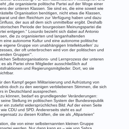
ht „die organisierte politische Partei auf der Woge einer
ns der unteren Klassen. Sie sind es, die eine soweit wie
rästelte Organisation benötigen, nicht etwa die Klassen,
pparat und den Reichtum zur Verfügung haben und dazu
influss, der aus all dem sich unmittelbar ergibt. Deshalb
historischen Periode der bourgeoisen
Meinungs
partei die
artei entgegen.“ Losurdo bezieht sich dabei auf Antonio
ssen, die zu organisierten und langanhaltenden
 eine autonome Kultur und eine autonome politische
e eigene Gruppe von unabhängigen Intellektuellen‘ zu
zesses, der oft unterbrochen wird von der politischen und
chenden Gruppen’“.
olchen Selbstorganisations- und Lernprozess der unteren
t es als Partei ohne Mitglieder ausschließlich auf
entsfraktionen und Regierungsmitglieder. Dort, wo sie
ichtbar.
ür den Kampf gegen Militarisierung und Aufrüstung von
dnis doch zu den wenigen verbliebenen Stimmen, die sich
rs in Deutschland aussprechen.
n zu können, bedarf es grundlegender Veränderungen:
 seine Stellung im politischen System der Bundesrepublik
r ein zutiefst widersprüchliches Bild: Auf der einen Seite
en wie CDU und SPD. Andererseits steht es auf
ensatz zu diesen Kräften, die sie als „Altparteien“
ion, die von einer selbsternannten kleinen Gruppe
derpartei werden. Nur dann kann es – wie von Sahra