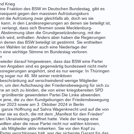
nd Krieg
 eine Fraktion des BSW im Deutschen Bundestag, gibt es
konsequent gegen den massiven Aufrüstungskurs
hnt die Aufrüstung zwar gleichfalls ab, doch wo sie
ann, in den Landesregierungen an denen sie beteiligt ist,
cht verlangt, dass sich Bremen sowie Mecklenburg-
 Abstimmung über die Grundgesetzänderung, mit der
ich wird, enthalten. Anders aber haben die Regierungen
denen das BSW beteiligt ist gestimmt. Sie enthielten
en Wahlen ist daher auch eine Niederlage der
m eine wichtige Stimme im Bundestag verloren.
er
 wieder darauf hingewiesen, dass das BSW eine Partei
genen Angaben sind es gegenwärtig bundesweit nicht mehr
desregierungen angehört, sind es nur wenige: In Thüringen
 sogar nur 46. Mit seiner restriktiven
beschränkung auf verschwindend wenige Mitglieder
, um den Aufschwung der Friedensbewegung für sich zu
ne an sich zu binden, die von einer kriegsbereiten SPD
er grünlibertär gewendeten Partei Die Linke abwenden.
 um jene, die zu den Kundgebungen der Friedensbewegung
er 2023 sowie am 3. Oktober 2024 in Berlin
 ganze Hoffnung auf Sahra Wagenknecht und auf die von
 war sie es doch, die mit dem „Manifest für den Frieden“
n Ukrainekrieg geöffnet hatte. Viele der knapp eine
wollten aber die neue Partei nicht nur wählen können,
ls Mitglieder aktiv mitwirken. Sie vor den Kopf zu
artei verschlossen hält, war der sicherste Garant für das