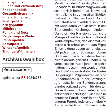
Finanzpolitik
Misslingen des Projekts „Bündnis
Flucht und Zuwanderung
Besonders im Bundestagswahlkampf
Friedenspolitik
schmerzlich bemerkbar. Notwendig
Gesundheitspolitik
nicht alleine in den großen Städt
Innere Sicherheit
und auf dem flachen Land. Doch m
Justizpolitik
großstädtischen Wahlkreisen mit Di
Kriegspolitik
mit Kandidaten vor Ort statt, in d
Militärpolitik
Sportvereine, Kirchengemeinden, 
Politik und Netz
Vertretern der Parteien organisier
Regierungs – Werte
Mangels Direktkandidaten führte
Rentenpolitik
Wahlkampfmitttel, das diesmal vor
Sozialpolitik
dürfte sich erheblich auf das Erg
Wirtschaftpolitik
Entscheidung davon abhängig, das
Traurige Wahrheiten
Ort präsent sind. So gingen Stimm
Doch auch nach dem Ausscheiden
Archivauswahlbox
nichts daraus gelernt zu haben. N
verschlossen. Auch jene, die sich
hatten, müssen –von wenigen Aus
Archivauswahlbox
Das BSW als zentralistische Partei
-------------------------------
Die geringen Mitgliederzahlen sind
optimiert für
FF
1024x768
Aufnahmepraxis. In der Satzung de
-------------------------------
„grundsätzlich der Bundesvorstand
xxx
Landesverband sowohl für den Einzel
Diese Vollmacht kann jederzeit wid
entscheidungsbefugt.“ Dies ist ein
deutsche Partei kennt! In der SP
unteren Parteigliederungen über 
Als offizieller Grund für diese res