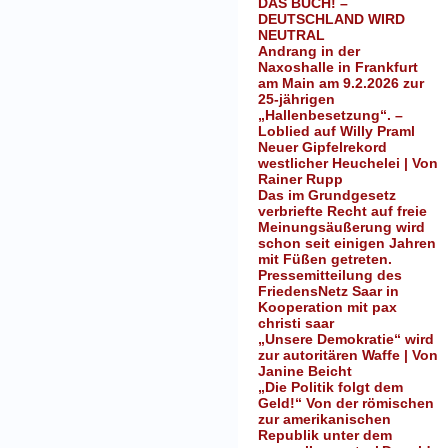
DAS BUCH! –
DEUTSCHLAND WIRD
NEUTRAL
Andrang in der
Naxoshalle in Frankfurt
am Main am 9.2.2026 zur
25-jährigen
„Hallenbesetzung“. –
Loblied auf Willy Praml
Neuer Gipfelrekord
westlicher Heuchelei | Von
Rainer Rupp
Das im Grundgesetz
verbriefte Recht auf freie
Meinungsäußerung wird
schon seit einigen Jahren
mit Füßen getreten.
Pressemitteilung des
FriedensNetz Saar in
Kooperation mit pax
christi saar
„Unsere Demokratie“ wird
zur autoritären Waffe | Von
Janine Beicht
„Die Politik folgt dem
Geld!“ Von der römischen
zur amerikanischen
Republik unter dem