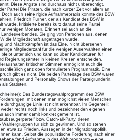
nt. Diese Ängste sind durchaus nicht unberechtigt,
der Partei Die Piraten, die nach kurzer Zeit vor allem an
. Doch auch seine rigide Aufnahmepraxis konnte das BSW
wahren. Friedrich Pürner, der als Kandidat des BSW in
wurde, kritisierte bereits kurz darauf seine Partei
nur wenigen Monaten. Erinnert sei auch an die
Landesverbandes. Sie ging von Personen aus, denen
W die Mitgliedschaft angetragen wurde.
g und Machtkämpfen ist das Eine. Nicht übersehen
ringe Mitgliederzahl für die wenigen Auserwählten einen
 bleibt unter sich und kann so über Kandidaturen für
d Regierungsämter in kleinen Kreisen entscheiden.
eraushalten kritischer Stimmen ermöglicht auch die
sschließlich ganz oben formulierten Programmatik. Eine
pruch gibt es nicht. Die beiden Parteitage des BSW waren
nstaltungen und Personality Shows der Parteigründerin.
 als Statisten.
irchheimer): Das Bundestagswahlprogramm des BSW
Forderungen, mit denen man möglichst vielen Menschen
 durchgängige Linie ist nicht erkennbar. Im Gegenteil:
s weder rechts noch links und bezeichnet den eigenen
was auch immer damit konkret gemeint ist.
Staubsaugerpartei“ bzw. Catch-all-Party, deren
ele Wählergruppen für sich zu gewinnen. Und so stehen
onen etwa zu Frieden, Aussagen in der Migrationspolitik,
hnen kann. Selbst die populistische Forderung nach einer
esebene fand Aufnahme in das Wahlprogramm – eine