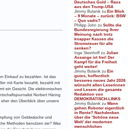
Deutsches Gold – Raus
aus den Trump-USA
Jimmy Bulanik
zu
Ein Blick
– 9 Monate – zurück: BSW
– Quo vadis?
Philipp John
zu
Sollte die
Bundesregierung Ihrer
Meinung nach trotz
knapper Kassen die
Stromsteuer für alle
senken?
Inge Steinhoff
zu
Julian
Assange ist frei! Der
Kampf für die Freiheit
geht weiter!
Jimmy Bulanik
zu
Ein
gutes, hoffentlich
n Einkauf zu bezahlen. Ist das
besseres neues Jahr 2026
Wer mit Karte bezahlt, bezahlt mit
wünscht allen Leserinnen
t ein Gesicht. Die elektronischen
und Lesern die gesamte
Redaktion von
schaftsjournalist Norbert Häring
DEMOKRATISCH-LINKS
el eher den Überblick über unsere
Jimmy Bulanik
zu
Wann
gehen Roboter eigentlich
in Rente? Nachdenken
über die ’Schöne neue
kämpfung von Geldwäsche und
Welt’ der modernen
welche Methoden benutzen sie? Was
menschlichen