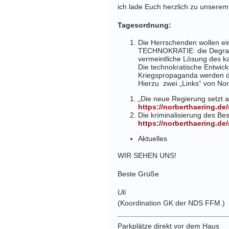
ich lade Euch herzlich zu unserem
Tagesordnung:
Die Herrschenden wollen ein
TECHNOKRATIE: die Degradie
vermeintliche Lösung des ka
Die technokratische Entwick
Kriegspropaganda werden di
Hierzu zwei „Links“ von Nor
„Die neue Regierung setzt au
https://norberthaering.de
Die kriminalisierung des Be
https://norberthaering.de
Aktuelles
WIR SEHEN UNS!
Beste Grüße
Uli
(Koordination GK der NDS FFM.)
Parkplätze direkt vor dem Haus