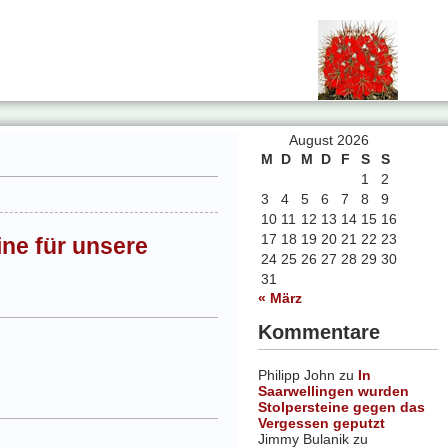
August 2026
M
D
M
D
F
S
S
1
2
3
4
5
6
7
8
9
10
11
12
13
14
15
16
17
18
19
20
21
22
23
ne für unsere
24
25
26
27
28
29
30
31
« März
Kommentare
Philipp John
zu
In
Saarwellingen wurden
Stolpersteine gegen das
Vergessen geputzt
Jimmy Bulanik
zu