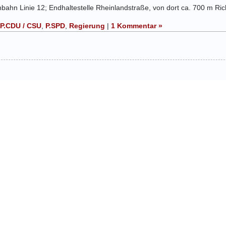
enbahn Linie 12; Endhaltestelle Rheinlandstraße, von dort ca. 700 m Ri
P.CDU / CSU
,
P.SPD
,
Regierung
|
1 Kommentar »