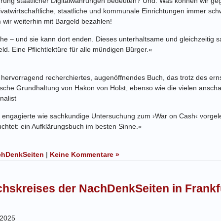
ührung staatlicher Digitalwährungen bedeuten? Und: Was können wir ge
ivatwirtschaftliche, staatliche und kommunale Einrichtungen immer s
m wir weiterhin mit Bargeld bezahlen!
che – und sie kann dort enden. Dieses unterhaltsame und gleichzeitig 
. Eine Pflichtlektüre für alle mündigen Bürger.«
in hervorragend recherchiertes, augenöffnendes Buch, das trotz des 
istische Grundhaltung von Hakon von Holst, ebenso wie die vielen anschau
nalist
o engagierte wie sachkundige Untersuchung zum ›War on Cash‹ vorgel
chtet: ein Aufklärungsbuch im besten Sinne.«
chDenkSeiten
|
Keine Kommentare »
chskreises der NachDenkSeiten in Frankf
 2025