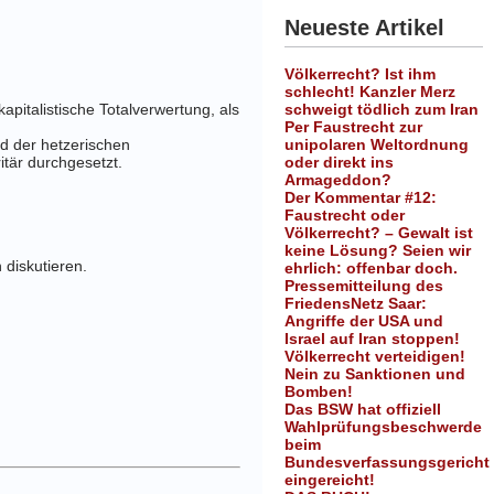
Neueste Artikel
Völkerrecht? Ist ihm
schlecht! Kanzler Merz
italistische Totalverwertung, als
schweigt tödlich zum Iran
Per Faustrecht zur
nd der hetzerischen
unipolaren Weltordnung
tär durchgesetzt.
oder direkt ins
Armageddon?
Der Kommentar #12:
Faustrecht oder
Völkerrecht? – Gewalt ist
keine Lösung? Seien wir
 diskutieren.
ehrlich: offenbar doch.
Pressemitteilung des
FriedensNetz Saar:
Angriffe der USA und
Israel auf Iran stoppen!
Völkerrecht verteidigen!
Nein zu Sanktionen und
Bomben!
Das BSW hat offiziell
Wahlprüfungsbeschwerde
beim
Bundesverfassungsgericht
eingereicht!