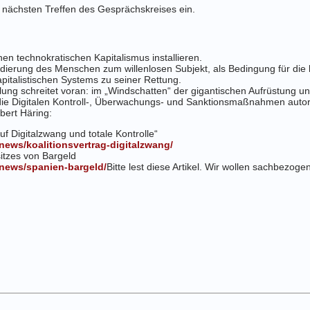
 nächsten Treffen des Gesprächskreises ein.
en technokratischen Kapitalismus installieren.
rung des Menschen zum willenlosen Subjekt, als Bedingung für die kap
pitalistischen Systems zu seiner Rettung.
lung schreitet voran: im „Windschatten“ der gigantischen Aufrüstung u
e Digitalen Kontroll-, Überwachungs- und Sanktionsmaßnahmen autori
bert Häring:
f Digitalzwang und totale Kontrolle“
/news/koalitionsvertrag-digitalzwang/
sitzes von Bargeld
/news/spanien-bargeld/
Bitte lest diese Artikel. Wir wollen sachbezogen