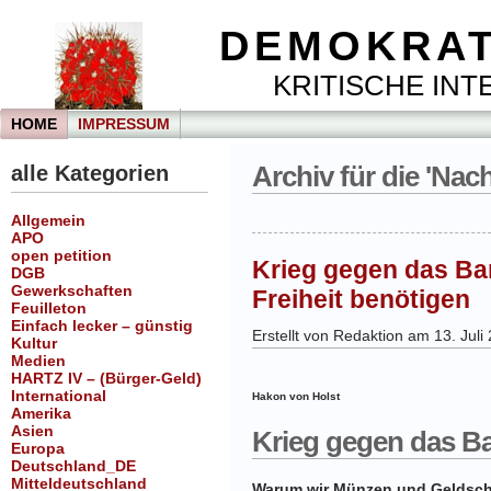
DEMOKRAT
KRITISCHE INTE
HOME
IMPRESSUM
alle Kategorien
Archiv für die 'Na
Allgemein
APO
open petition
Krieg gegen das Ba
DGB
Gewerkschaften
Freiheit benötigen
Feuilleton
Einfach lecker – günstig
Erstellt von Redaktion am 13. Juli
Kultur
Medien
HARTZ IV – (Bürger-Geld)
International
Hakon von Holst
Amerika
Asien
Krieg gegen das B
Europa
Deutschland_DE
Mitteldeutschland
Warum wir Münzen und Geldsche