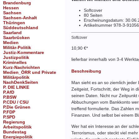
Brandenburg
Hessen
Softcover
Sachsen
80 Seiten
Sachsen-Anhalt
Erscheinungsdatum: 30.06.
Thüringen
Artikelnummer 978-3-91056
Süddeutschland
Saarland
Saarbrücken
Softcover
Medien
Militär-Politik
10,90 €*
Justiz-Kommentare
Justizpolitik
lieferbar innerhalb von 3-4 Werkt
Kriminelles
Kurz-Nachrichten
Beschreibung
Medien_ÖRR und Private
Militärpolitik
NachDenkSeiten
Man sieht es an so ziemlich jeder
P. DIE LINKE
Zeitgeist, Fortschritt, der Weg in
P.AfD
seinen Daten. Nicht nur Zeitpunkt
P.BSW
P.CDU / CSU
Abbuchungen vom Bankkonto werden
P.Die Grünen
treffend formulierte. Das Zahlen m
P.FDP
Finanzen. Und selbst bei einem Bl
P.SPD
Regierung
Wer hat ein Interesse an der sch
Arbeitspolitik
Bundestag
Terrorismus, oder steckt viel meh
Energiepolitik