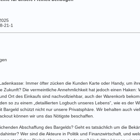
2025
8-21-1
agen
 Ladenkasse: Immer öfter zücken die Kunden Karte oder Handy, um ihre
 die Zukunft? Die vermeintliche Annehmlichkeit hat jedoch einen Haken: 
 und Ort des Einkaufs sind nachvollziehbar, auch der Warenkorb bekomm
 so zu einem „detaillierten Logbuch unseres Lebens“, wie es der Wirt
it Bargeld schützt nicht nur unsere Privatsphäre. Wir behalten auch vi
ackout können wir uns das Nötigste beschaffen.
leichenden Abschaffung des Bargelds? Geht es tatsächlich um die Be
r dahinter? Wer sind die Akteure in Politik und Finanzwirtschaft, und 