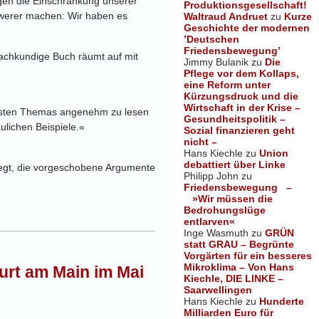
gen die Einschränkung unserer
Produktionsgesellschaft!
chwerer machen: Wir haben es
Waltraud Andruet
zu
Kurze
Geschichte der modernen
’Deutschen
Friedensbewegung’
sachkundige Buch räumt auf mit
Jimmy Bulanik
zu
Die
Pflege vor dem Kollaps,
eine Reform unter
Kürzungsdruck und die
Wirtschaft in der Krise –
ernsten Themas angenehm zu lesen
Gesundheitspolitik –
­lichen Beispiele.«
Sozial finanzieren geht
nicht –
Hans Kiechle
zu
Union
debattiert über Linke
egt, die vorgeschobene Argumente
Philipp John
zu
Friedensbewegung –
»Wir müssen die
Bedrohungslüge
entlarven«
Inge Wasmuth
zu
GRÜN
statt GRAU – Begrünte
Vorgärten für ein besseres
Mikroklima – Von Hans
urt am Main im Mai
Kiechle, DIE LINKE –
Saarwellingen
Hans Kiechle
zu
Hunderte
Milliarden Euro für