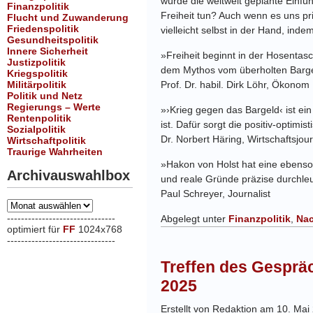
würde die weltweit geplante Einf
Finanzpolitik
Freiheit tun? Auch wenn es uns pr
Flucht und Zuwanderung
Friedenspolitik
vielleicht selbst in der Hand, inde
Gesundheitspolitik
Innere Sicherheit
»Freiheit beginnt in der Hosentas
Justizpolitik
dem Mythos vom überholten Bargeld
Kriegspolitik
Militärpolitik
Prof. Dr. habil. Dirk Löhr, Ökonom
Politik und Netz
Regierungs – Werte
»›Krieg gegen das Bargeld‹ ist e
Rentenpolitik
ist. Dafür sorgt die positiv-optim
Sozialpolitik
Dr. Norbert Häring, Wirtschaftsjour
Wirtschaftpolitik
Traurige Wahrheiten
»Hakon von Holst hat eine ebens
Archivauswahlbox
und reale Gründe präzise durchleu
Paul Schreyer, Journalist
Archivauswahlbox
-------------------------------
Abgelegt unter
Finanzpolitik
,
Na
optimiert für
FF
1024x768
-------------------------------
xxx
Treffen des Gesprä
2025
Erstellt von Redaktion am 10. Mai