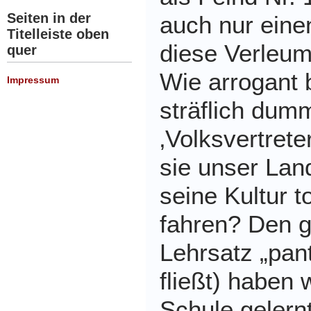
Seiten in der
auch nur eine
Titelleiste oben
diese Verleum
quer
Wie arrogant 
Impressum
sträflich du
‚Volksvertrete
sie unser Lan
seine Kultur t
fahren? Den g
Lehrsatz „pant
fließt) haben 
Schule gelern