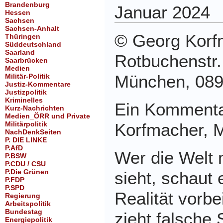
Brandenburg
Januar 2024
Hessen
Sachsen
Sachsen-Anhalt
© Georg Korf
Thüringen
Süddeutschland
Saarland
Rotbuchenstr.
Saarbrücken
Medien
München, 089
Militär-Politik
Justiz-Kommentare
Justizpolitik
Kriminelles
Ein Kommenta
Kurz-Nachrichten
Medien_ÖRR und Private
Militärpolitik
Korfmacher, 
NachDenkSeiten
P. DIE LINKE
P.AfD
Wer die Welt 
P.BSW
P.CDU / CSU
P.Die Grünen
sieht, schaut 
P.FDP
P.SPD
Realität vorbe
Regierung
Arbeitspolitik
Bundestag
zieht falsche 
Energiepolitik