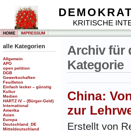
DEMOKRAT
KRITISCHE INTE
HOME
IMPRESSUM
alle Kategorien
Archiv für 
Allgemein
Kategorie
APO
open petition
DGB
Gewerkschaften
Feuilleton
Einfach lecker – günstig
China: Vo
Kultur
Medien
HARTZ IV – (Bürger-Geld)
International
zur Lehrwe
Amerika
Asien
Europa
Erstellt von 
Deutschland_DE
Mitteldeutschland