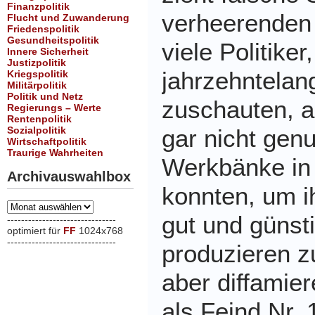
Finanzpolitik
verheerenden 
Flucht und Zuwanderung
Friedenspolitik
Gesundheitspolitik
viele Politiker,
Innere Sicherheit
Justizpolitik
jahrzehntelan
Kriegspolitik
Militärpolitik
Politik und Netz
zuschauten, 
Regierungs – Werte
Rentenpolitik
Sozialpolitik
gar nicht gen
Wirtschaftpolitik
Traurige Wahrheiten
Werkbänke in 
Archivauswahlbox
konnten, um i
Archivauswahlbox
gut und günst
-------------------------------
optimiert für
FF
1024x768
-------------------------------
produzieren z
xxx
aber diffamie
als Feind Nr. 