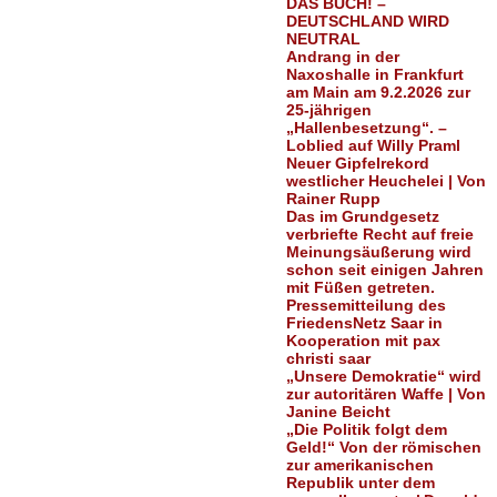
DAS BUCH! –
DEUTSCHLAND WIRD
NEUTRAL
Andrang in der
Naxoshalle in Frankfurt
am Main am 9.2.2026 zur
25-jährigen
„Hallenbesetzung“. –
Loblied auf Willy Praml
Neuer Gipfelrekord
westlicher Heuchelei | Von
Rainer Rupp
Das im Grundgesetz
verbriefte Recht auf freie
Meinungsäußerung wird
schon seit einigen Jahren
mit Füßen getreten.
Pressemitteilung des
FriedensNetz Saar in
Kooperation mit pax
christi saar
„Unsere Demokratie“ wird
zur autoritären Waffe | Von
Janine Beicht
„Die Politik folgt dem
Geld!“ Von der römischen
zur amerikanischen
Republik unter dem