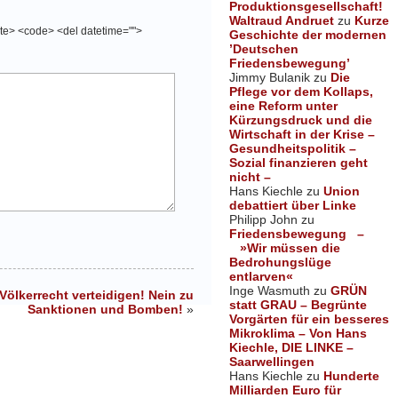
Produktionsgesellschaft!
Waltraud Andruet
zu
Kurze
cite> <code> <del datetime="">
Geschichte der modernen
’Deutschen
Friedensbewegung’
Jimmy Bulanik
zu
Die
Pflege vor dem Kollaps,
eine Reform unter
Kürzungsdruck und die
Wirtschaft in der Krise –
Gesundheitspolitik –
Sozial finanzieren geht
nicht –
Hans Kiechle
zu
Union
debattiert über Linke
Philipp John
zu
Friedensbewegung –
»Wir müssen die
Bedrohungslüge
entlarven«
Inge Wasmuth
zu
GRÜN
Völkerrecht verteidigen! Nein zu
statt GRAU – Begrünte
Sanktionen und Bomben!
»
Vorgärten für ein besseres
Mikroklima – Von Hans
Kiechle, DIE LINKE –
Saarwellingen
Hans Kiechle
zu
Hunderte
Milliarden Euro für