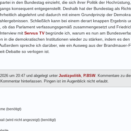
rtei in den Bundestag einzieht, die sich ihrer Politik der Hochrüstung
rgangs konsequent entgegenstellt. Deshalb hat der Bundestag als Richt
rheitlich abgelehnt und dadurch mit einem Grundprinzip der Demokra
ahlergebnissen. Schließlich kann bei einem derart knappen Ergebnis u
, ob das Parlament verfassungsgemäß zusammengesetzt und Friedric
Interview mit
Servus TV
begründe ich, warum es nun am Bundesverfassu
en in die demokratischen Institutionen wieder zu stärken, indem es den
ußerdem spreche ich darüber, wie ein Ausweg aus der Brandmauer-F
eit-Debatte so verlogen ist.
r 2026 um 20:47 und abgelegt unter
Justizpolitik
,
P.BSW
. Kommentare zu die
ommentar hinterlassen. Pingen ist im Augenblick nicht erlaubt.
me (benötigt)
ail (wird nicht angezeigt) (benötigt)
bsite