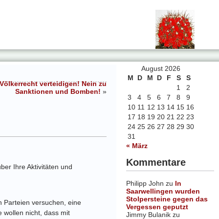
August 2026
M
D
M
D
F
S
S
Völkerrecht verteidigen! Nein zu
1
2
Sanktionen und Bomben!
»
3
4
5
6
7
8
9
10
11
12
13
14
15
16
17
18
19
20
21
22
23
24
25
26
27
28
29
30
31
« März
Kommentare
er Ihre Aktivitäten und
Philipp John
zu
In
Saarwellingen wurden
Stolpersteine gegen das
n Parteien versuchen, eine
Vergessen geputzt
wollen nicht, dass mit
Jimmy Bulanik
zu