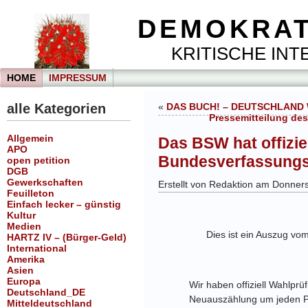
DEMOKRAT
KRITISCHE INTE
HOME
IMPRESSUM
alle Kategorien
«
DAS BUCH! – DEUTSCHLAND
Pressemitteilung des
Allgemein
Das BSW hat offizi
APO
Bundesverfassungsg
open petition
DGB
Gewerkschaften
Erstellt von Redaktion am Donner
Feuilleton
Einfach lecker – günstig
Kultur
Medien
Dies ist ein Auszug vo
HARTZ IV – (Bürger-Geld)
International
Amerika
Asien
Europa
Wir haben offiziell Wahlpr
Deutschland_DE
Neuauszählung um jeden Pre
Mitteldeutschland