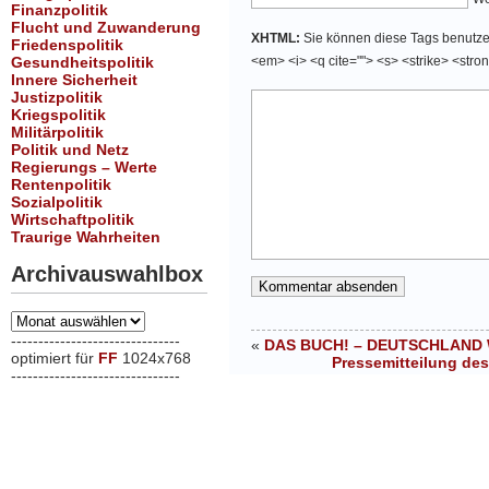
Finanzpolitik
Flucht und Zuwanderung
XHTML:
Sie können diese Tags benutzen:
Friedenspolitik
Gesundheitspolitik
<em> <i> <q cite=""> <s> <strike> <stro
Innere Sicherheit
Justizpolitik
Kriegspolitik
Militärpolitik
Politik und Netz
Regierungs – Werte
Rentenpolitik
Sozialpolitik
Wirtschaftpolitik
Traurige Wahrheiten
Archivauswahlbox
Archivauswahlbox
-------------------------------
«
DAS BUCH! – DEUTSCHLAND
optimiert für
FF
1024x768
Pressemitteilung des
-------------------------------
xxx