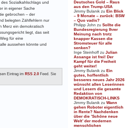
Deutsches Gold – Raus
, des Sozialkahlschlags und
aus den Trump-USA
er in eigener Sache
Jimmy Bulanik
zu
Ein Blick
tie gebrochen – der
– 9 Monate – zurück: BSW
– Quo vadis?
nd belegten Zählfehlern nur
Philipp John
zu
Sollte die
h Merz ein demokratisch
Bundesregierung Ihrer
ngsgericht liegt, das seit
Meinung nach trotz
 Weg für eine
knapper Kassen die
Stromsteuer für alle
alle aussehen könnte und
senken?
Inge Steinhoff
zu
Julian
Assange ist frei! Der
Kampf für die Freiheit
geht weiter!
Jimmy Bulanik
zu
Ein
sen Eintrag im
RSS 2.0
Feed. Sie
gutes, hoffentlich
besseres neues Jahr 2026
wünscht allen Leserinnen
und Lesern die gesamte
Redaktion von
DEMOKRATISCH-LINKS
Jimmy Bulanik
zu
Wann
gehen Roboter eigentlich
in Rente? Nachdenken
über die ’Schöne neue
Welt’ der modernen
menschlichen