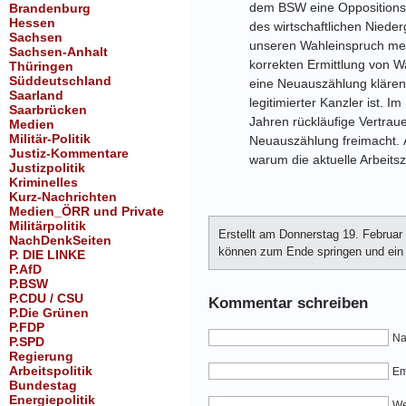
dem BSW eine Oppositionspa
Brandenburg
Hessen
des wirtschaftlichen Niede
Sachsen
unseren Wahleinspruch meh
Sachsen-Anhalt
korrekten Ermittlung von W
Thüringen
Süddeutschland
eine Neuauszählung klären
Saarland
legitimierter Kanzler ist.
Im 
Saarbrücken
Jahren rückläufige Vertrau
Medien
Militär-Politik
Neuauszählung freimacht
.
A
Justiz-Kommentare
warum die aktuelle Arbeitsz
Justizpolitik
Kriminelles
Kurz-Nachrichten
Medien_ÖRR und Private
Militärpolitik
Erstellt am Donnerstag 19. Februa
NachDenkSeiten
können zum Ende springen und ein K
P. DIE LINKE
P.AfD
P.BSW
P.CDU / CSU
Kommentar schreiben
P.Die Grünen
P.FDP
Na
P.SPD
Regierung
Arbeitspolitik
Em
Bundestag
Energiepolitik
We