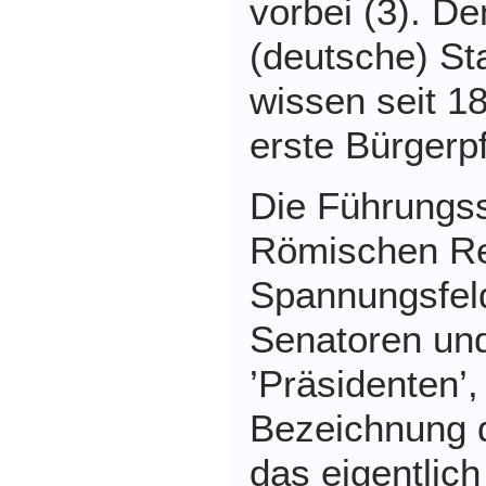
vorbei (3). De
(deutsche) St
wissen seit 18
erste Bürgerpf
Die Führungss
Römischen Re
Spannungsfel
Senatoren un
’Präsidenten’,
Bezeichnung 
das eigentlich