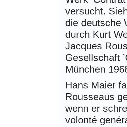
versucht. Sie
die deutsche
durch Kurt We
Jacques Rous
Gesellschaft ’
München 1968
Hans Maier fa
Rousseaus g
wenn er schre
volonté genéra