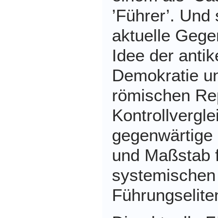
’Führer’. Und s
aktuelle Gegen
Idee der anti
Demokratie u
römischen Rep
Kontrollvergle
gegenwärtige 
und Maßstab f
systemischen
Führungselite