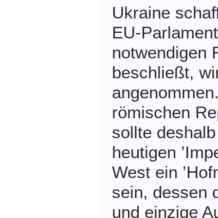
Ukraine schaf
EU-Parlament
notwendigen 
beschließt, wi
angenommen. 
römischen Rep
sollte deshal
heutigen ’Impe
West ein ’Hof
sein, dessen 
und einzige A