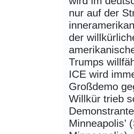
wird im deut
nur auf der St
inneramerikan
der willkürli
amerikanische
Trumps willfä
ICE wird imme
Großdemo geg
Willkür trieb 
Demonstranten
Minneapolis’ 