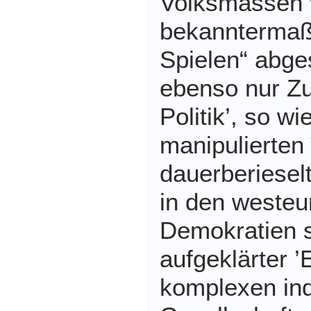
Volksmassen
bekanntermaß
Spielen“ abge
ebenso nur Zu
Politik’, so w
manipulierten
dauerberiese
in den westeu
Demokratien s
aufgeklärter ’
komplexen ind