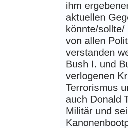
ihm ergebenen
aktuellen Geg
könnte/sollte/
von allen Poli
verstanden we
Bush I. und B
verlogenen Kr
Terrorismus u
auch Donald 
Militär und se
Kanonenbootpo