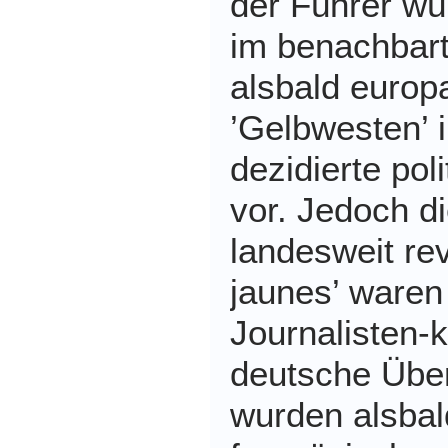
der Führer wü
im benachbart
alsbald europ
’Gelbwesten’ 
dezidierte pol
vor. Jedoch d
landesweit rev
jaunes’ waren
Journalisten-k
deutsche Übe
wurden alsbal