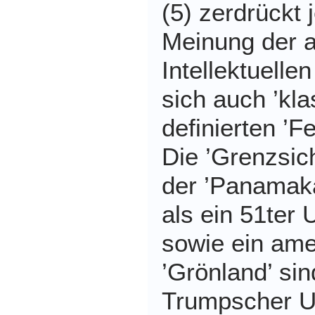
(5) zerdrückt 
Meinung der 
Intellektuell
sich auch ’kla
definierten ’F
Die ’Grenzsic
der ’Panamaka
als ein 51ter
sowie ein ame
’Grönland’ sin
Trumpscher U