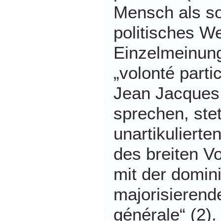
Mensch als so
politisches W
Einzelmeinung
„volonté parti
Jean Jacques
sprechen, stet
unartikuliert
des breiten V
mit der domin
majorisierend
générale“ (2)