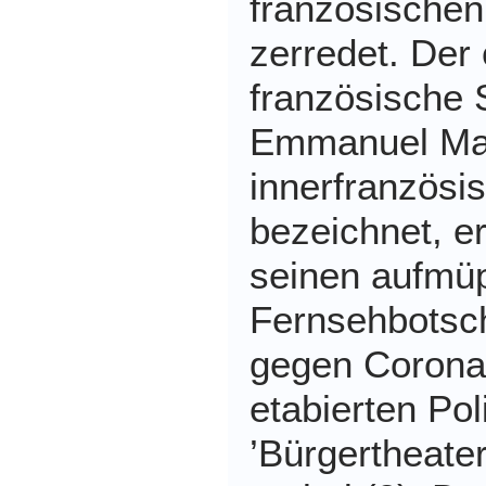
französischen 
zerredet. Der 
französische 
Emmanuel Ma
innerfranzösis
bezeichnet, e
seinen aufmüp
Fernsehbotsch
gegen Corona
etabierten Pol
’Bürgertheate