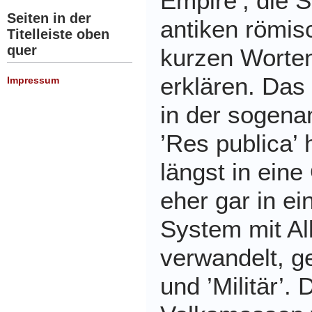
Empire’, die S
Seiten in der
antiken römis
Titelleiste oben
quer
kurzen Worten
erklären. Das
Impressum
in der sogena
’Res publica’ 
längst in eine
eher gar in ei
System mit Al
verwandelt, ge
und ’Militär’. 