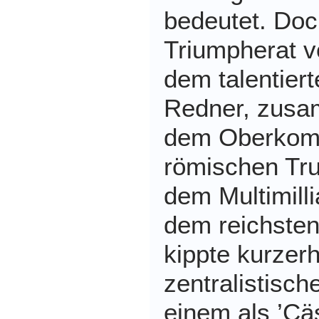
bedeutet. Do
Triumpherat v
dem talentiert
Redner, zus
dem Oberkom
römischen Tr
dem Multimill
dem reichste
kippte kurzer
zentralistisch
einem als ’Cä