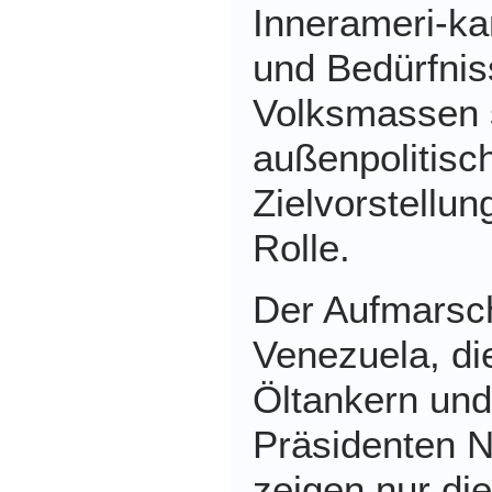
Innerameri-ka
und Bedürfnis
Volksmassen s
außenpolitisc
Zielvorstellu
Rolle.
Der Aufmarsch
Venezuela, di
Öltankern und
Präsidenten 
zeigen nur di