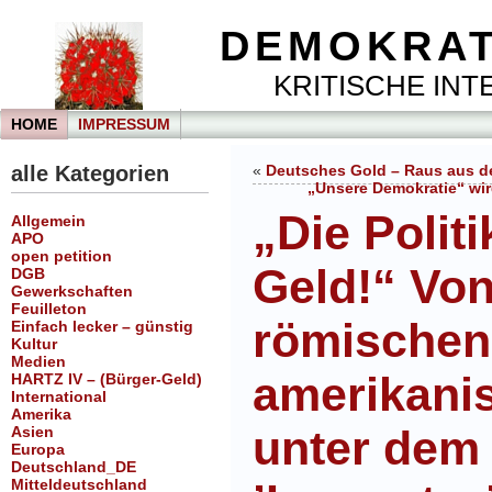
DEMOKRAT
KRITISCHE INTE
HOME
IMPRESSUM
alle Kategorien
«
Deutsches Gold – Raus aus 
„Unsere Demokratie“ wird
„Die Politi
Allgemein
APO
open petition
Geld!“ Von
DGB
Gewerkschaften
Feuilleton
römischen
Einfach lecker – günstig
Kultur
Medien
amerikani
HARTZ IV – (Bürger-Geld)
International
Amerika
unter dem
Asien
Europa
Deutschland_DE
Mitteldeutschland