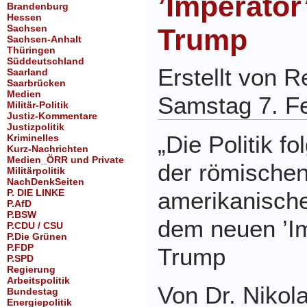
’Imperator
Brandenburg
Hessen
Sachsen
Trump
Sachsen-Anhalt
Thüringen
Süddeutschland
Erstellt von 
Saarland
Saarbrücken
Medien
Samstag 7. F
Militär-Politik
Justiz-Kommentare
Justizpolitik
„Die Politik f
Kriminelles
Kurz-Nachrichten
Medien_ÖRR und Private
der römischen
Militärpolitik
NachDenkSeiten
P. DIE LINKE
amerikanische
P.AfD
P.BSW
dem neuen ’Im
P.CDU / CSU
P.Die Grünen
P.FDP
Trump
P.SPD
Regierung
Arbeitspolitik
Von Dr. Nikol
Bundestag
Energiepolitik