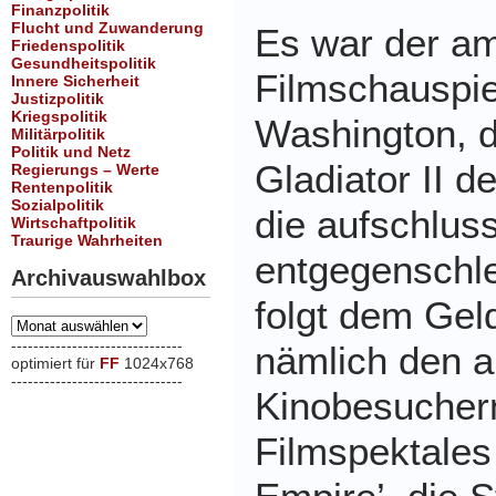
Finanzpolitik
Flucht und Zuwanderung
Es war der am
Friedenspolitik
Gesundheitspolitik
Filmschauspie
Innere Sicherheit
Justizpolitik
Kriegspolitik
Washington, d
Militärpolitik
Politik und Netz
Gladiator II 
Regierungs – Werte
Rentenpolitik
Sozialpolitik
die aufschlus
Wirtschaftpolitik
Traurige Wahrheiten
entgegenschleu
Archivauswahlbox
folgt dem Geld
Archivauswahlbox
-------------------------------
nämlich den 
optimiert für
FF
1024x768
-------------------------------
Kinobesucher
xxx
Filmspektale