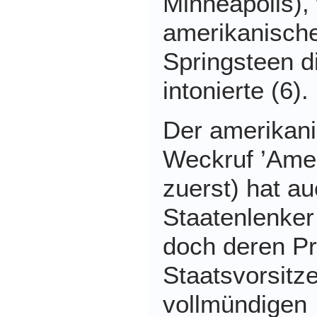
Minneapolis),
amerikanisch
Springsteen d
intonierte (6).
Der amerikani
Weckruf ’Amer
zuerst) hat au
Staatenlenker
doch deren Pr
Staatsvorsitz
vollmündigen