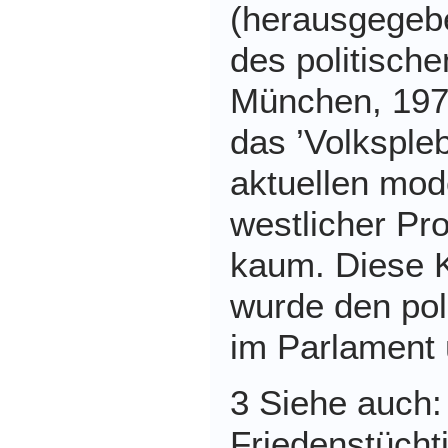
(herausgegebe
des politisch
München, 197
das ’Volkspleb
aktuellen mo
westlicher Pr
kaum. Diese 
wurde den pol
im Parlament 
3 Siehe auch:
Friedenstücht