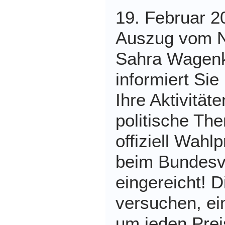
19. Februar 20
Auszug vom N
Sahra Wagenk
informiert Si
Ihre Aktivität
politische Th
offiziell Wah
beim Bundesv
eingereicht! D
versuchen, e
um jeden Prei