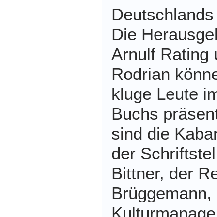
Deutschlands 
Die Herausgeb
Arnulf Rating
Rodrian könn
kluge Leute i
Buchs präsent
sind die Kabare
der Schriftste
Bittner, der R
Brüggemann, 
Kulturmanager