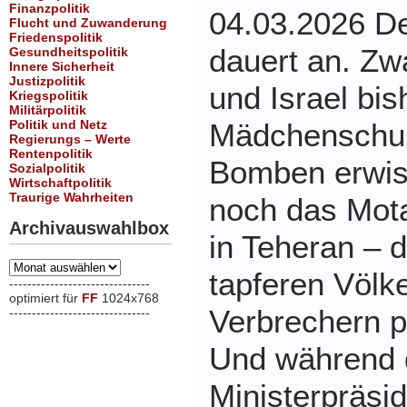
Finanzpolitik
04.03.2026 De
Flucht und Zuwanderung
Friedenspolitik
dauert an. Zw
Gesundheitspolitik
Innere Sicherheit
Justizpolitik
und Israel bis
Kriegspolitik
Militärpolitik
Politik und Netz
Mädchenschul
Regierungs – Werte
Rentenpolitik
Bomben erwisc
Sozialpolitik
Wirtschaftpolitik
Traurige Wahrheiten
noch das Mot
Archivauswahlbox
in Teheran – 
Archivauswahlbox
tapferen Völk
-------------------------------
optimiert für
FF
1024x768
Verbrechern 
-------------------------------
xxx
Und während 
Ministerpräsi