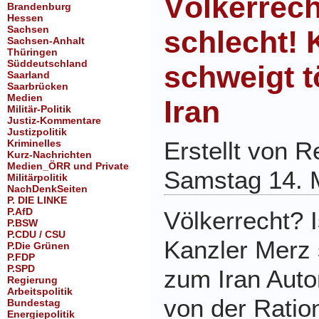
Völkerrech
Brandenburg
Hessen
Sachsen
schlecht! 
Sachsen-Anhalt
Thüringen
Süddeutschland
schweigt t
Saarland
Saarbrücken
Medien
Iran
Militär-Politik
Justiz-Kommentare
Justizpolitik
Erstellt von 
Kriminelles
Kurz-Nachrichten
Medien_ÖRR und Private
Samstag 14. 
Militärpolitik
NachDenkSeiten
P. DIE LINKE
P.AfD
Völkerrecht? I
P.BSW
P.CDU / CSU
Kanzler Merz 
P.Die Grünen
P.FDP
P.SPD
zum Iran Auto
Regierung
Arbeitspolitik
von der Ratio
Bundestag
Energiepolitik