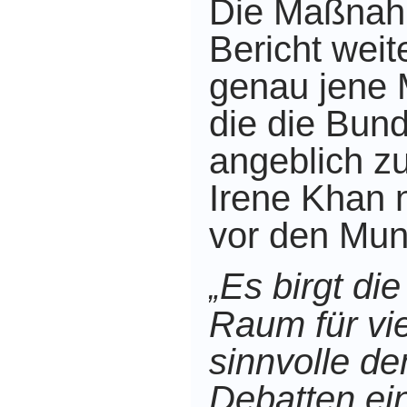
Die Maßnah
Bericht weit
genau jene 
die die Bun
angeblich zu
Irene Khan n
vor den Mun
Es birgt di
„
Raum für vie
sinnvolle d
Debatten ei