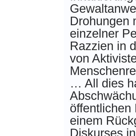
Gewaltanwe
Drohungen 
einzelner P
Razzien in
von Aktivist
Menschenrec
… All dies h
Abschwächu
öffentlichen
einem Rück
Diskurses i