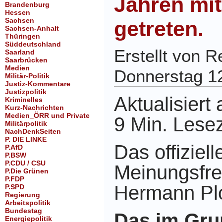
Jahren mi
Brandenburg
Hessen
Sachsen
getreten.
Sachsen-Anhalt
Thüringen
Süddeutschland
Erstellt von 
Saarland
Saarbrücken
Medien
Donnerstag 1
Militär-Politik
Justiz-Kommentare
Justizpolitik
Aktualisiert
Kriminelles
Kurz-Nachrichten
Medien_ÖRR und Private
9 Min. Lesez
Militärpolitik
NachDenkSeiten
P. DIE LINKE
Das offiziel
P.AfD
P.BSW
P.CDU / CSU
Meinungsfrei
P.Die Grünen
P.FDP
Hermann Pl
P.SPD
Regierung
Arbeitspolitik
Bundestag
Das im Gru
Energiepolitik