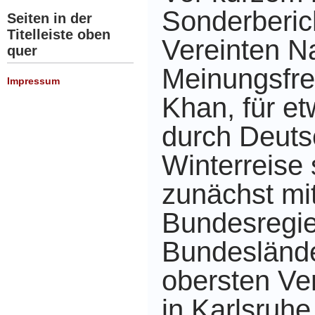
Sonderberich
Seiten in der
Titelleiste oben
Vereinten Na
quer
Meinungsfrei
Impressum
Khan, für e
durch Deutsc
Winterreise 
zunächst mit
Bundesregie
Bundeslände
obersten Ve
in Karlsruh