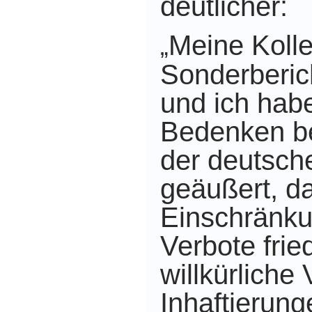
deutlicher:
Meine Koll
„
Sonderberic
und ich habe
Bedenken be
der deutsch
geäußert, da
Einschränk
Verbote frie
willkürliche
Inhaftierun