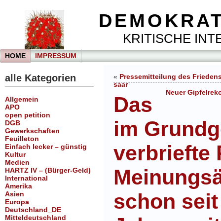
DEMOKRAT
KRITISCHE INTE
HOME
IMPRESSUM
alle Kategorien
«
Pressemitteilung des Friedens
saar
Neuer Gipfelrek
Das
Allgemein
APO
open petition
im Grundg
DGB
Gewerkschaften
Feuilleton
verbriefte 
Einfach lecker – günstig
Kultur
Medien
Meinungsä
HARTZ IV – (Bürger-Geld)
International
Amerika
schon seit
Asien
Europa
Deutschland_DE
Mitteldeutschland