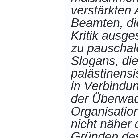
verstärkten
Beamten, die
Kritik ausges
zu pauschal
Slogans, die
palästinens
in Verbindu
der Überwa
Organisatio
nicht näher 
Gründen des