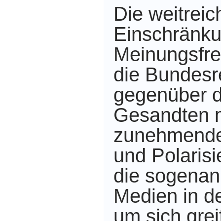
Die weitrei
Einschränku
Meinungsfre
die Bundesr
gegenüber 
Gesandten m
zunehmenden
und Polarisi
die sogenan
Medien in d
um sich grei