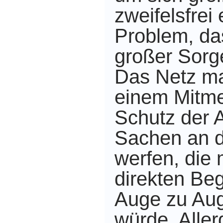
zweifelsfrei
Problem, das
großer Sorge
Das Netz ma
einem Mitm
Schutz der 
Sachen an d
werfen, die 
direkten Be
Auge zu Aug
würde. Aller