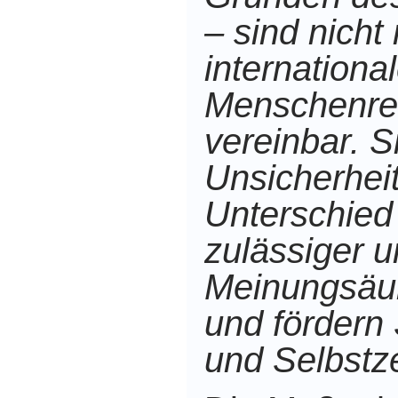
– sind nicht
internationa
Menschenre
vereinbar. S
Unsicherhei
Unterschied
zulässiger u
Meinungsäuß
und fördern 
und Selbstz