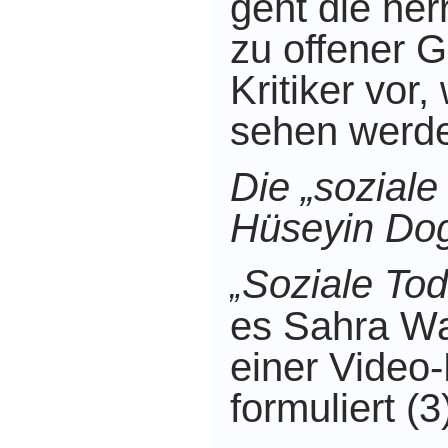
geht die he
zu offener G
Kritiker vor, 
sehen werd
Die „soziale
Hüseyin Do
Soziale Tod
„
es Sahra Wa
einer Video-
formuliert (3