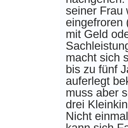
seiner Frau
eingefroren 
mit Geld od
Sachleistung
macht sich 
bis zu fünf 
auferlegt b
muss aber s
drei Kleinki
Nicht einma
kann sich F