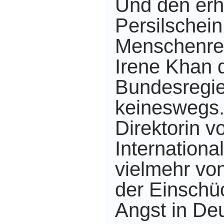
Und den erh
Persilschein
Menschenrech
Irene Khan 
Bundesregi
keineswegs.
Direktorin 
International
vielmehr vo
der Einschü
Angst in De