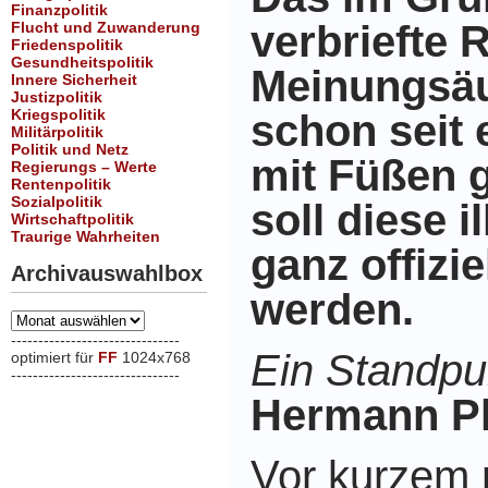
Finanzpolitik
verbriefte R
Flucht und Zuwanderung
Friedenspolitik
Gesundheitspolitik
Meinungsäu
Innere Sicherheit
Justizpolitik
Kriegspolitik
schon seit 
Militärpolitik
Politik und Netz
mit Füßen g
Regierungs – Werte
Rentenpolitik
Sozialpolitik
soll diese i
Wirtschaftpolitik
Traurige Wahrheiten
ganz offiziel
Archivauswahlbox
werden.
Archivauswahlbox
-------------------------------
Ein Standpu
optimiert für
FF
1024x768
-------------------------------
xxx
Hermann Pl
Vor kurzem r