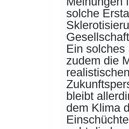
Meinungen f
solche Erst
Sklerotisier
Gesellschaf
Ein solches
zudem die 
realistische
Zukunftsper
bleibt allerd
dem Klima d
Einschüchte