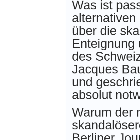
Was ist pass
alternativen
über die sk
Enteignung 
des Schweize
Jacques Ba
und geschri
absolut notw
Warum der n
skandalöser
Berliner Jou