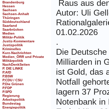
Raus aus de
Brandenburg
Hessen
Autor:
Uli Gel
Sachsen
Sachsen-Anhalt
Thüringen
Rationalgaler
Süddeutschland
Saarland
01.02.2026
Saarbrücken
Medien
Militär-Politik
.
Justiz-Kommentare
Justizpolitik
Kriminelles
Die Deutsche
Kurz-Nachrichten
Medien_ÖRR und Private
Milliarden in
Militärpolitik
NachDenkSeiten
P. DIE LINKE
ist Gold, das 
P.AfD
P.BSW
Notfall gehorte
P.CDU / CSU
P.Die Grünen
P.FDP
lagern 37 Pro
P.SPD
Regierung
Notenbank in
Arbeitspolitik
Bundestag
Energiepolitik