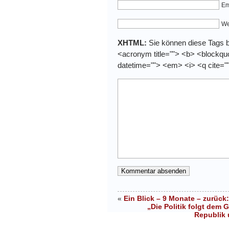
Em
We
XHTML:
Sie können diese Tags be
<acronym title=""> <b> <blockquo
datetime=""> <em> <i> <q cite="
«
Ein Blick – 9 Monate – zurüc
„Die Politik folgt dem
Republik 