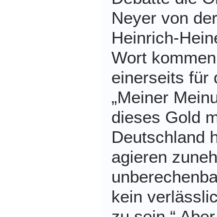
Neyer von der
Heinrich-Hein
Wort kommen,
einerseits für
„Meiner Meinu
dieses Gold mi
Deutschland 
agieren zune
unberechenba
kein verlässl
zu sein.“ Aber