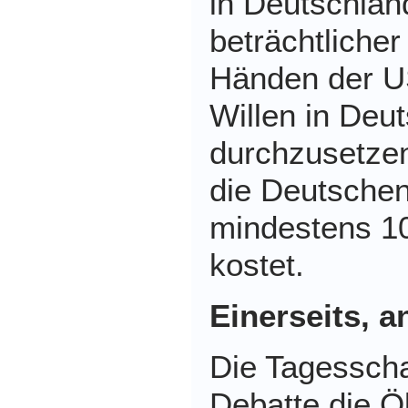
in Deutschlan
beträchtlicher
Händen der U
Willen in Deu
durchzusetzen
die Deutschen
mindestens 10
kostet.
Einerseits, a
Die Tagesscha
Debatte die Ö