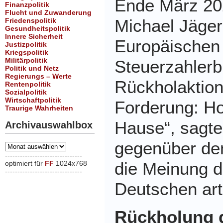
Ende März 20
Finanzpolitik
Flucht und Zuwanderung
Michael Jäger
Friedenspolitik
Gesundheitspolitik
Innere Sicherheit
Europäischen
Justizpolitik
Kriegspolitik
Militärpolitik
Steuerzahlerb
Politik und Netz
Regierungs – Werte
Rückholaktion
Rentenpolitik
Sozialpolitik
Wirtschaftpolitik
Forderung: Ho
Traurige Wahrheiten
Hause“, sagte
Archivauswahlbox
gegenüber dem
Archivauswahlbox
-------------------------------
die Meinung d
optimiert für
FF
1024x768
-------------------------------
xxx
Deutschen arti
Rückholung 