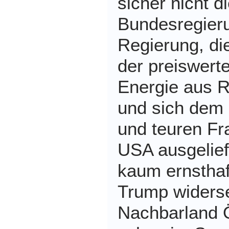
sicher nicht d
Bundesregieru
Regierung, die
der preiswert
Energie aus R
und sich dem
und teuren Fr
USA ausgeliefe
kaum ernsthaf
Trump widers
Nachbarland Ö