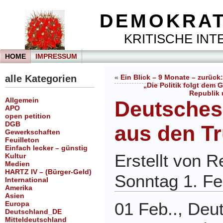
DEMOKRAT
KRITISCHE INTE
HOME
IMPRESSUM
alle Kategorien
«
Ein Blick – 9 Monate – zurüc
„Die Politik folgt dem
Republik 
Allgemein
Deutsches
APO
open petition
DGB
aus den T
Gewerkschaften
Feuilleton
Einfach lecker – günstig
Erstellt von 
Kultur
Medien
HARTZ IV – (Bürger-Geld)
Sonntag 1. Fe
International
Amerika
Asien
01
Feb.., D
eu
Europa
Deutschland_DE
Mitteldeutschland