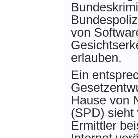
Bundeskrimi
Bundespoli
von Softwar
Gesichtserk
erlauben.
Ein entspre
Gesetzentw
Hause von 
(SPD) sieht 
Ermittler be