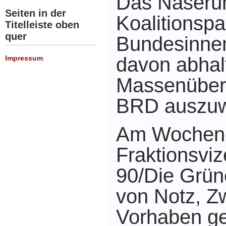
Das Naserü
Seiten in der
Koalitionsp
Titelleiste oben
quer
Bundesinnen
davon abhal
Impressum
Massenüber
BRD auszuw
Am Wochene
Fraktionsvi
90/Die Grün
von Notz, Z
Vorhaben g