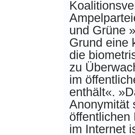
Koalitionsve
Ampelparte
und Grüne 
Grund eine 
die biometr
zu Überwac
im öffentli
enthält«. »
Anonymität 
öffentliche
im Internet i