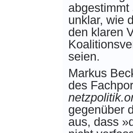
abgestimmt s
unklar,
wie 
den klaren 
Koalitionsve
seien.
Markus Beck
des Fachpor
netzpolitik.o
gegenüber
aus,
dass »