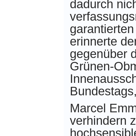
dadurch nich
verfassungsr
garantierten
erinnerte de
gegenüber
Grünen-Ob
Innenaussc
Bundestags
Marcel Emme
verhindern 
hochsensibl