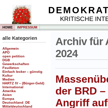
DEMOKRAT
KRITISCHE INTE
HOME
IMPRESSUM
alle Kategorien
Archiv für
Allgemein
2024
APO
open petition
DGB
Gewerkschaften
Feuilleton
Einfach lecker – günstig
Massenüb
Kultur
Medien
HARTZ IV – (Bürger-Geld)
International
der BRD – 
Amerika
Asien
Europa
Angriff au
Deutschland_DE
Mitteldeutschland