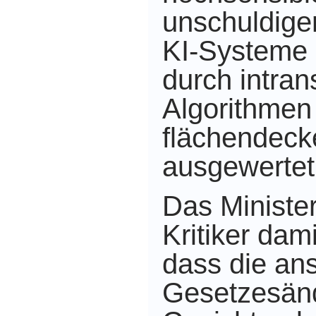
unschuldige
KI-Systeme 
durch intran
Algorithmen
flächendeck
ausgewertet
Das Ministe
Kritiker dam
dass
die an
Gesetzesän