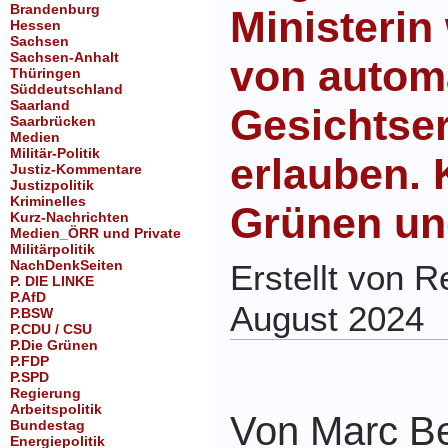
Brandenburg
Ministerin 
Hessen
Sachsen
Sachsen-Anhalt
von autom
Thüringen
Süddeutschland
Saarland
Gesichtse
Saarbrücken
Medien
Militär-Politik
erlauben. 
Justiz-Kommentare
Justizpolitik
Kriminelles
Grünen u
Kurz-Nachrichten
Medien_ÖRR und Private
Militärpolitik
NachDenkSeiten
Erstellt von 
P. DIE LINKE
P.AfD
August 2024
P.BSW
P.CDU / CSU
P.Die Grünen
P.FDP
P.SPD
Regierung
Arbeitspolitik
Von Marc B
Bundestag
Energiepolitik