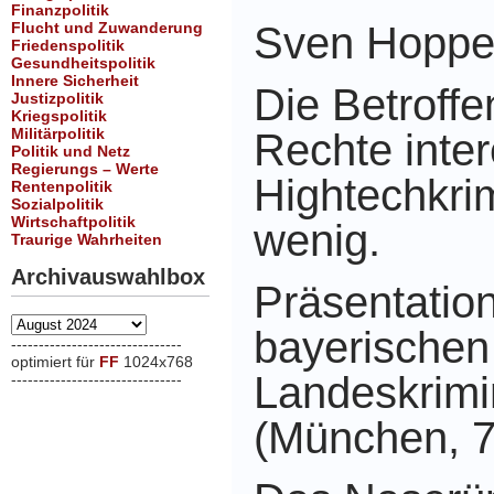
Finanzpolitik
Flucht und Zuwanderung
Sven Hoppe
Friedenspolitik
Gesundheitspolitik
Innere Sicherheit
Die Betroffe
Justizpolitik
Kriegspolitik
Militärpolitik
Rechte
inte
Politik und Netz
Regierungs – Werte
Hightechkri
Rentenpolitik
Sozialpolitik
Wirtschaftpolitik
wenig.
Traurige Wahrheiten
Archivauswahlbox
Präsentatio
Archivauswahlbox
bayerischen
-------------------------------
optimiert für
FF
1024x768
Landeskrim
-------------------------------
xxx
(München, 7