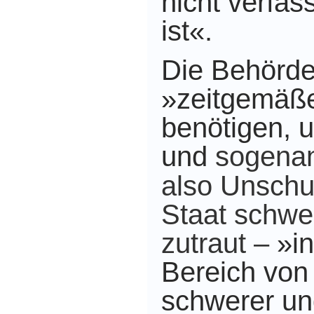
nicht verfa
ist«.
Die Behörd
»zeitgemäß
benötigen,
u
und
sogena
also Unschu
Staat schwer
zutraut –
»in
Bereich von
schwerer und