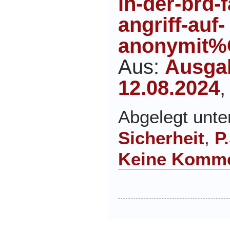
in-der-brd-
angriff-auf-
anonymit%
Aus:
Ausga
12.08.2024
,
Abgelegt unt
Sicherheit
,
P
Keine Komme