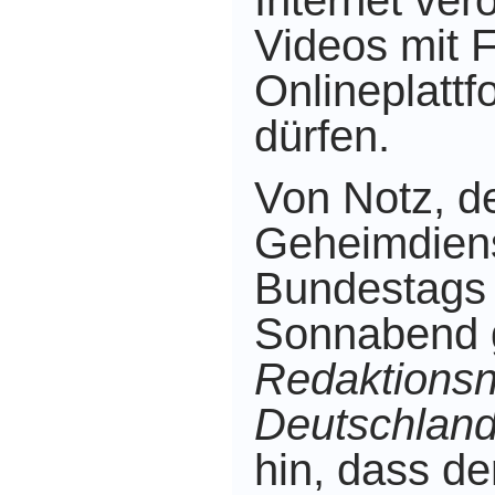
Internet
verö
Videos mit F
Onlineplatt
dürfen.
Von Notz, d
Geheimdien
Bundestags 
Sonnabend 
Redaktions
Deutschlan
hin, dass de