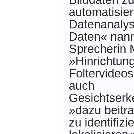
automatisier
Datenanalyse
Daten« nann
Sprecherin 
»Hinrichtun
Foltervideos
auch
Gesichtserk
»dazu beitr
zu identifiz