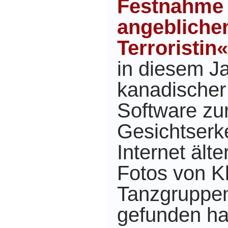
Festnahme 
angebliche
Terroristin
in diesem Ja
kanadischer
Software zu
Gesichtserk
Internet
ält
Fotos von K
Tanzgruppen
gefunden ha