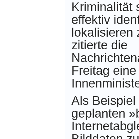
Kriminalität
effektiv iden
lokalisieren
zitierte die
Nachrichte
Freitag eine
Innenminist
Als Beispiel
geplanten »
Internetabg
Bilddaten zu