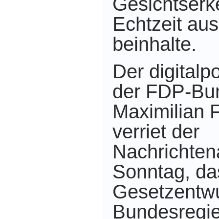
Gesichtserk
Echtzeit aus
beinhalte.
Der digitalp
der FDP-Bun
Maximilian 
verriet der
Nachrichte
Sonntag, da
Gesetzentwu
Bundesregie