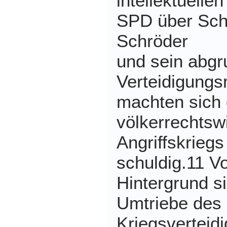
intellektuelle
SPD über Sch
Schröder
und sein abgr
Verteidigungs
machten sich
völkerrechtsw
Angriffskrieg
schuldig.11 V
Hintergrund si
Umtriebe des 
Kriegsverteid