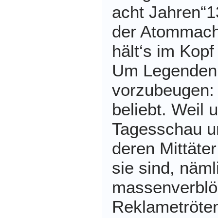
acht Jahren“1
der Atommach
hält‘s im Kopf
Um Legenden
vorzubeugen: 
beliebt. Weil
Tagesschau u
deren Mittäte
sie sind, näml
massenverbl
Reklametröten