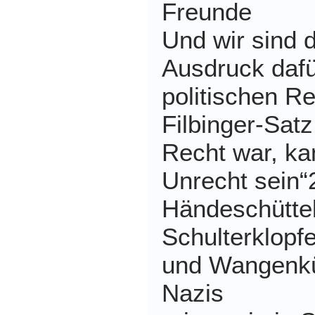
Freunde
Und wir sind 
Ausdruck dafü
politischen R
Filbinger-Sat
Recht war, ka
Unrecht sein“
Händeschütte
Schulterklop
und Wangenkü
Nazis