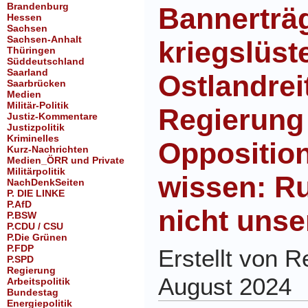
Brandenburg
Bannerträg
Hessen
Sachsen
Sachsen-Anhalt
kriegslüst
Thüringen
Süddeutschland
Saarland
Ostlandreit
Saarbrücken
Medien
Militär-Politik
Regierung
Justiz-Kommentare
Justizpolitik
Kriminelles
Opposition
Kurz-Nachrichten
Medien_ÖRR und Private
Militärpolitik
wissen: Ru
NachDenkSeiten
P. DIE LINKE
P.AfD
nicht unse
P.BSW
P.CDU / CSU
P.Die Grünen
P.FDP
Erstellt von 
P.SPD
Regierung
August 2024
Arbeitspolitik
Bundestag
Energiepolitik