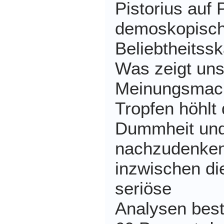
Pistorius auf 
demoskopisc
Beliebtheitss
Was zeigt uns
Meinungsmache
Tropfen höhlt 
Dummheit und 
nachzudenken
inzwischen d
seriöse
Analysen best