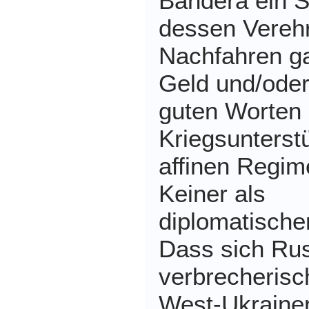
Bandera ein St
dessen Vereh
Nachfahren ga
Geld und/ode
guten Worten 
Kriegsunterst
affinen Regime
Keiner als
diplomatische
Dass sich Ru
verbrecherisc
West-Ukrainer