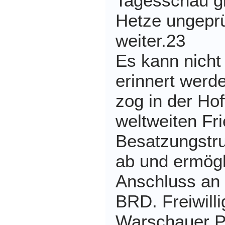
Tagesschau gi
Hetze ungeprü
weiter.23
Es kann nicht
erinnert werd
zog in der Ho
weltweiten Fri
Besatzungstr
ab und ermögl
Anschluss an 
BRD. Freiwilli
Warschauer Pa