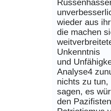
Russenhasser,
unverbesserli
wieder aus ih
die machen si
weitverbreitet
Unkenntnis
und Unfähigkei
Analyse4 zunu
nichts zu tun,
sagen, es wür
den Pazifiste