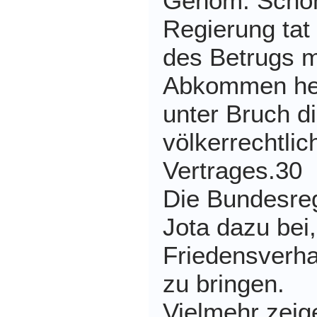
Genom. Schon
Regierung tat 
des Betrugs m
Abkommen herv
unter Bruch d
völkerrechtlic
Vertrages.30
Die Bundesreg
Jota dazu bei,
Friedensverh
zu bringen.
Vielmehr zeig