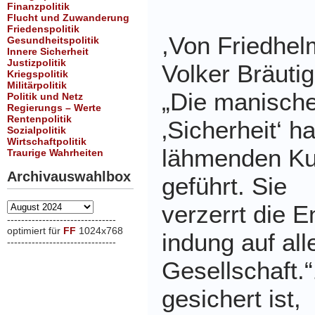
Finanzpolitik
Flucht und Zuwanderung
Friedenspolitik
,Von Friedhe
Gesundheitspolitik
Innere Sicherheit
Justizpolitik
Volker Bräuti
Kriegspolitik
Militärpolitik
„Die manische
Politik und Netz
Regierungs – Werte
Rentenpolitik
‚Sicherheit‘ ha
Sozialpolitik
Wirtschaftpolitik
lähmenden Kul
Traurige Wahrheiten
Archivauswahlbox
geführt. Sie
Archivauswahlbox
verzerrt die 
-------------------------------
optimiert für
FF
1024x768
indung auf al
-------------------------------
xxx
Gesellschaft.“
gesichert ist,