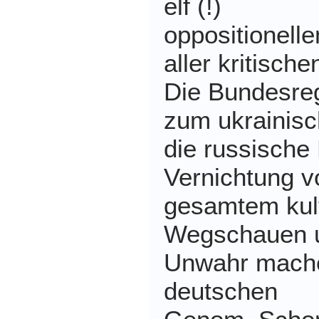
elf (!)
oppositionell
aller kritisc
Die Bundesre
zum ukrainisc
die russische
Vernichtung v
gesamtem kult
Wegschauen 
Unwahr mache
deutschen