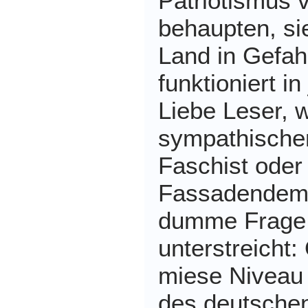
Patriotismus 
behaupten, si
Land in Gefah
funktioniert i
Liebe Leser, w
sympathischer
Faschist oder
Fassadendemo
dumme Frage,
unterstreicht
miese Niveau
des deutsche