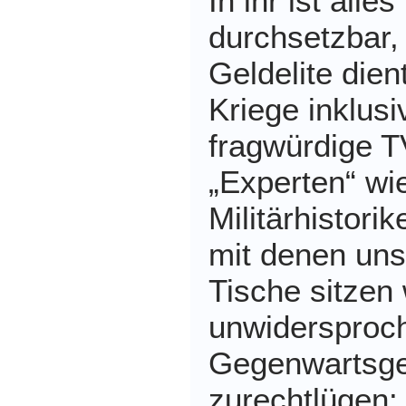
In ihr ist alle
durchsetzbar,
Geldelite dien
Kriege inklus
fragwürdige T
„Experten“ wi
Militärhistori
mit denen uns
Tische sitzen 
unwidersproch
Gegenwartsge
zurechtlügen: