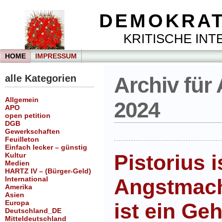
DEMOKRAT
KRITISCHE INTE
HOME
IMPRESSUM
alle Kategorien
Archiv für
Allgemein
2024
APO
open petition
DGB
Gewerkschaften
Feuilleton
Einfach lecker – günstig
Pistorius i
Kultur
Medien
HARTZ IV – (Bürger-Geld)
International
Angstmach
Amerika
Asien
Europa
ist ein Geh
Deutschland_DE
Mitteldeutschland