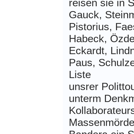
reisen sie in
Gauck, Steinm
Pistorius, Fae
Habeck, Özde
Eckardt, Lind
Paus, Schulze
Liste
unsrer Polittou
unterm Denkm
Kollaborateur
Massenmörde