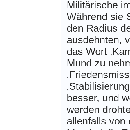
Militärische i
Während sie Sc
den Radius d
ausdehnten, v
das Wort ‚Kam
Mund zu neh
‚Friedensmiss
‚Stabilisierun
besser, und w
werden drohte
allenfalls von