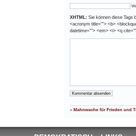
We
XHTML:
Sie können diese Tags be
<acronym title=""> <b> <blockquo
datetime=""> <em> <i> <q cite="
«
Mahnwache für Frieden und To