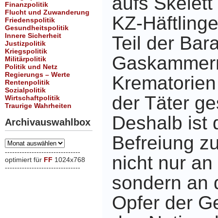
aufs Skelet
Finanzpolitik
Flucht und Zuwanderung
KZ-Häftlinge
Friedenspolitik
Gesundheitspolitik
Innere Sicherheit
Teil der Bar
Justizpolitik
Kriegspolitik
Gaskammer
Militärpolitik
Politik und Netz
Regierungs – Werte
Krematorien
Rentenpolitik
Sozialpolitik
der Täter g
Wirtschaftpolitik
Traurige Wahrheiten
Deshalb ist 
Archivauswahlbox
Befreiung 
Archivauswahlbox
-------------------------------
nicht nur an
optimiert für
FF
1024x768
-------------------------------
xxx
sondern an d
Opfer der G