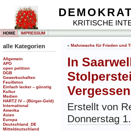
DEMOKRAT
KRITISCHE INTE
HOME
IMPRESSUM
alle Kategorien
«
Mahnwache für Frieden und To
In Saarwe
Allgemein
APO
open petition
Stolperste
DGB
Gewerkschaften
Feuilleton
Vergessen
Einfach lecker – günstig
Kultur
Medien
HARTZ IV – (Bürger-Geld)
Erstellt von 
International
Amerika
Asien
Donnerstag 1.
Europa
Deutschland_DE
Mitteldeutschland