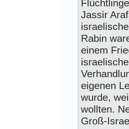
Flüchtlinge
Jassir Ara
israelisch
Rabin war
einem Frie
israelische
Verhandlu
eigenen L
wurde, weil
wollten. Ne
Groß-Israe