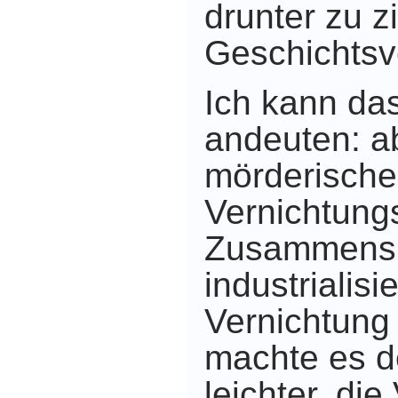
drunter zu z
Geschichtsv
Ich kann das
andeuten: a
mörderische
Vernichtungs
Zusammenspi
industrialis
Vernichtung 
machte es d
leichter, di