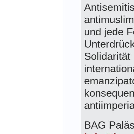
Antisemiti
antimusli
und jede 
Unterdrüc
Solidarität 
internation
emanzipat
konsequen
antiimperia
BAG Paläst