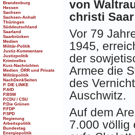
von Waltra
Brandenburg
Hessen
Sachsen
christi Saar
Sachsen-Anhalt
Thüringen
Süddeutschland
Vor 79 Jahr
Saarland
Saarbrücken
Medien
1945, erreic
Militär-Politik
Justiz-Kommentare
der sowjeti
Justizpolitik
Kriminelles
Kurz-Nachrichten
Armee die S
Medien_ÖRR und Private
Militärpolitik
des Vernich
NachDenkSeiten
P. DIE LINKE
P.AfD
Auschwitz.
P.BSW
P.CDU / CSU
P.Die Grünen
Auf dem Are
P.FDP
P.SPD
Regierung
7.000 völlig 
Arbeitspolitik
Bundestag
Energiepolitik