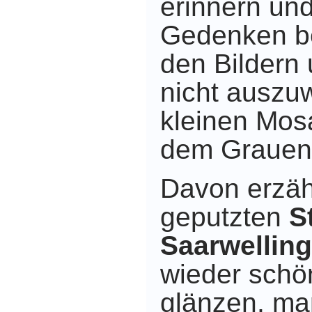
erinnern un
Gedenken be
den Bildern
nicht auszuw
kleinen Mos
dem Grauen 
Davon erzäh
geputzten
S
Saarwellin
wieder schö
glänzen,
ma