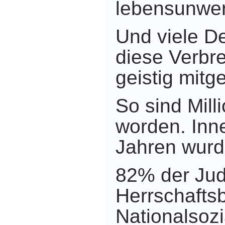
lebensunwert
Und viele D
diese Verbr
geistig mitg
So sind Mill
worden. Inne
Jahren wur
82% der Ju
Herrschafts
Nationalsozi