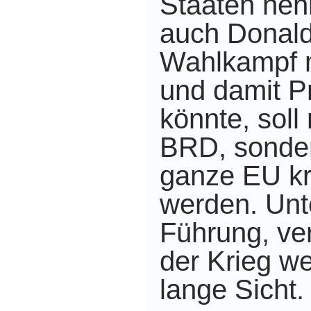
Staaten neh
auch Donal
Wahlkampf m
und damit P
könnte, soll 
BRD, sonder
ganze EU kr
werden. Unt
Führung, ve
der Krieg we
lange Sicht.