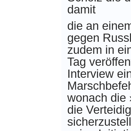
damit
die an eine
gegen Russl
zudem in ei
Tag veröffen
Interview ei
Marschbefeh
wonach die 
die Verteidi
sicherzustel