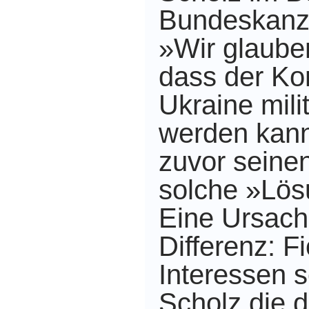
Bundeskanz
»Wir glauben
dass der Kon
Ukraine mili
werden kann
zuvor seine
solche »Lösu
Eine Ursache
Differenz: Fi
Interessen 
Scholz die 