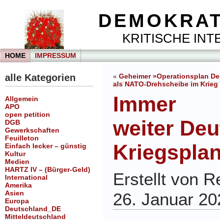
DEMOKRAT
KRITISCHE INTE
HOME
IMPRESSUM
alle Kategorien
«
Geheimer »Operationsplan De
als NATO-Drehscheibe im Krieg
Immer
Allgemein
APO
open petition
weiter De
DGB
Gewerkschaften
Feuilleton
Kriegspla
Einfach lecker – günstig
Kultur
Medien
HARTZ IV – (Bürger-Geld)
Erstellt von 
International
Amerika
Asien
26. Januar 20
Europa
Deutschland_DE
Mitteldeutschland