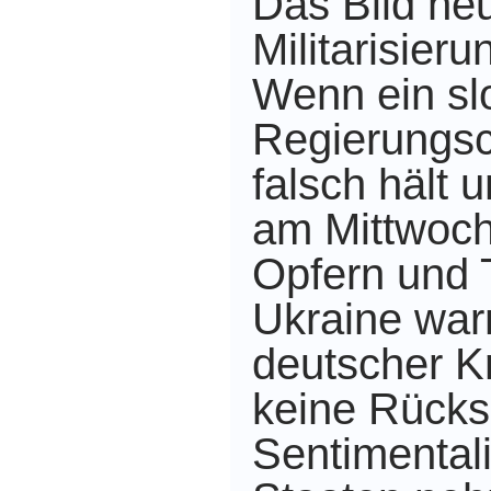
Das Bild ne
Militarisieru
Wenn ein sl
Regierungsc
falsch hält 
am Mittwoch
Opfern und T
Ukraine warn
deutscher K
keine Rücksi
Sentimentali