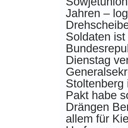
Sowjetunion
Jahren – log
Drehscheibe
Soldaten ist
Bundesrepub
Dienstag ve
Generalsekr
Stoltenberg 
Pakt habe s
Drängen Ber
allem für K