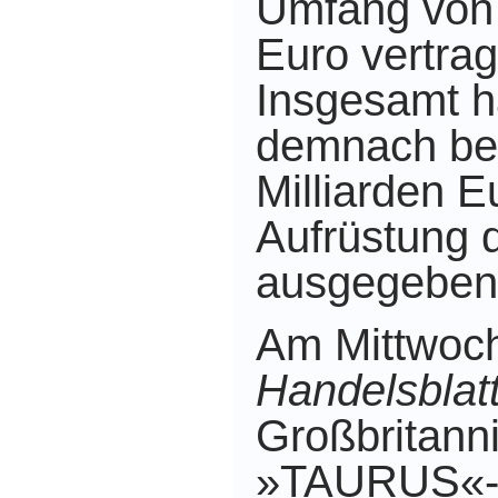
Umfang von 
Euro vertrag
Insgesamt h
demnach ber
Milliarden E
Aufrüstung 
ausgegeben
Am Mittwoch
Handelsblat
Großbritann
»TAURUS«-