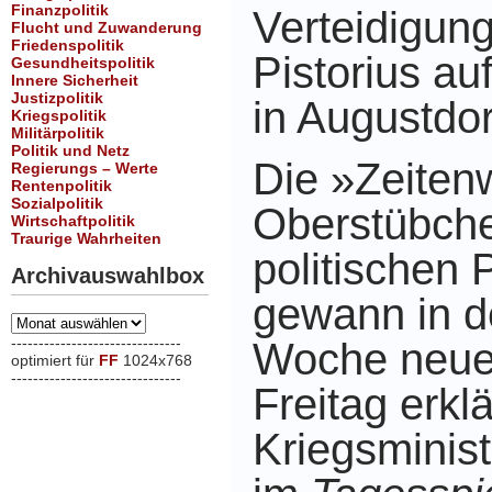
Finanzpolitik
Verteidigung
Flucht und Zuwanderung
Friedenspolitik
Pistorius a
Gesundheitspolitik
Innere Sicherheit
Justizpolitik
in Augustdor
Kriegspolitik
Militärpolitik
Politik und Netz
Die »Zeiten
Regierungs – Werte
Rentenpolitik
Sozialpolitik
Oberstübch
Wirtschaftpolitik
Traurige Wahrheiten
politischen 
Archivauswahlbox
gewann in d
Archivauswahlbox
-------------------------------
Woche neue
optimiert für
FF
1024x768
-------------------------------
Freitag erklä
xxx
Kriegsminist