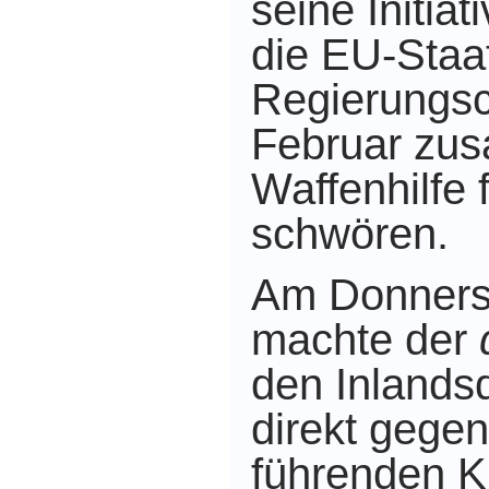
seine Initia
die EU-Staat
Regierungsc
Februar zu
Waffenhilfe 
schwören.
Am Donnerst
machte der
den Inlandsd
direkt gege
führenden K