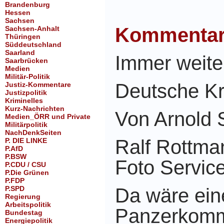
Brandenburg
Hessen
Sachsen
Kommenta
Sachsen-Anhalt
Thüringen
Süddeutschland
Saarland
Immer weite
Saarbrücken
Medien
Militär-Politik
Deutsche Kr
Justiz-Kommentare
Justizpolitik
Kriminelles
Kurz-Nachrichten
Von Arnold 
Medien_ÖRR und Private
Militärpolitik
NachDenkSeiten
Ralf Rottm
P. DIE LINKE
P.AfD
P.BSW
Foto Servic
P.CDU / CSU
P.Die Grünen
P.FDP
P.SPD
Da wäre ein
Regierung
Arbeitspolitik
Panzerkomm
Bundestag
Energiepolitik