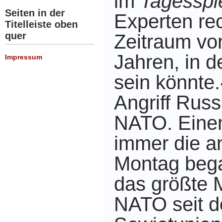
im
Tagesspi
Seiten in der
Experten re
Titelleiste oben
quer
Zeitraum von
Jahren, in 
Impressum
sein könnte
Angriff Russ
NATO. Eine
immer die a
Montag bega
das größte 
NATO seit 