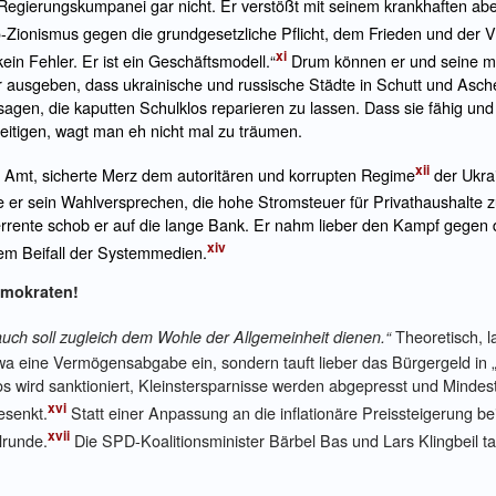
 Regierungskumpanei gar nicht. Er verstößt mit seinem krankhaften ab
lo-Zionismus gegen die grundgesetzliche Pflicht, dem Frieden und der 
xi
 kein Fehler. Er ist ein Geschäftsmodell.“
Drum können er und seine mi
ür ausgeben, dass ukrainische und russische Städte in Schutt und As
agen, die kaputten Schulklos reparieren zu lassen. Dass sie fähig und 
eitigen, wagt man eh nicht mal zu träumen.
xii
 Amt, sicherte Merz dem autoritären und korrupten Regime
der Ukrai
e er sein Wahlversprechen, die hohe Stromsteuer für Privathaushalte z
rente schob er auf die lange Bank. Er nahm lieber den Kampf gegen d
xiv
m Beifall der Systemmedien.
emokraten!
Theoretisch, l
auch soll zugleich dem Wohle der Allgemeinheit dienen.“
twa eine Vermögensabgabe ein, sondern tauft lieber das Bürgergeld in 
dlos wird sanktioniert, Kleinstersparnisse werden abgepresst und Minde
xvi
senkt.
Statt einer Anpassung an die inflationäre Preissteigerung b
xvii
lrunde.
Die SPD-Koalitionsminister Bärbel Bas und Lars Klingbeil tar