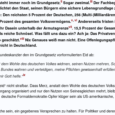
ii
iii
 steht immer noch im Grundgesetz.
Sogar zweimal.
Der Fachbegr
flichtet den Staat, seinen Bürgern eine sichere Lebensgrundlage 
: Den reichsten 5 Prozent der Deutschen, 256 (Multi-)Milliardäre
v
,
vi
48 Prozent des gesamten Volksvermögens.
Andererseits fristen
vii
ihr Dasein unterhalb der Armutsgrenze
. 15,5 Prozent der Ges
s reiche Schnösel. Was fällt uns dazu ein? Ach ja: Das Privatv
viii
o geschätzt.
Nix Genaues weiß man nicht. Eine Offenlegungspfli
nicht in Deutschland.
 Bundeskanzler den im Grundgesetz vorformulierten Eid ab:
aft dem Wohle des deutschen Volkes widmen, seinen Nutzen mehren, 
Bundes wahren und verteidigen, meine Pflichten gewissenhaft erfülle
ix
r Gott helfe.“
id“ nicht strafbar. Dass Merz, anstatt dem Wohle des deutschen Volk
ergang organisiert und nur den Nutzen von Seinesgleichen mehrt, bleibt f
n deutsche Formaldemokratie-Opfer klüger sein als US-amerikanische, d
e sein, ein gegebenes Versprechen zu halten. Für Politiker und deren