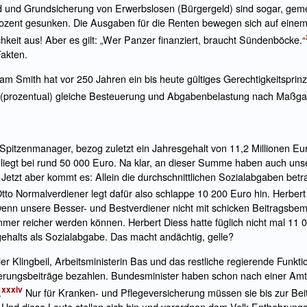
d und Grundsicherung von Erwerbslosen (Bürgergeld) sind sogar, geme
rozent gesunken. Die Ausgaben für die Renten bewegen sich auf einem
ichkeit aus! Aber es gilt: „Wer Panzer finanziert, braucht Sündenböcke.“
Fakten.
m Smith hat vor 250 Jahren ein bis heute gültiges Gerechtigkeitsprinzi
ne (prozentual) gleiche Besteuerung und Abgabenbelastung
nach Maßgab
Spitzenmanager, bezog zuletzt ein Jahresgehalt von 11,2 Millionen Eu
iegt bei rund 50 000 Euro. Na klar, an dieser Summe haben auch unse
Jetzt aber kommt es: Allein die durchschnittlichen Sozialabgaben bet
tto Normalverdiener legt dafür also schlappe 10 200 Euro hin. Herbe
 wenn unsere Besser- und Bestverdiener nicht mit schicken Beitragsb
mmer reicher werden können. Herbert Diess hatte füglich nicht mal 11
gehalts als Sozialabgabe. Das macht andächtig, gelle?
er Klingbeil, Arbeitsministerin Bas und das restliche regierende Funk
erungsbeiträge bezahlen. Bundesminister haben schon nach einer Amts
xxxiv
.
Nur für Kranken- und Pflegeversicherung müssen sie bis zur Be
 Und diese Leute stellen sich hin und verordnen dem Volk Entbehrunge