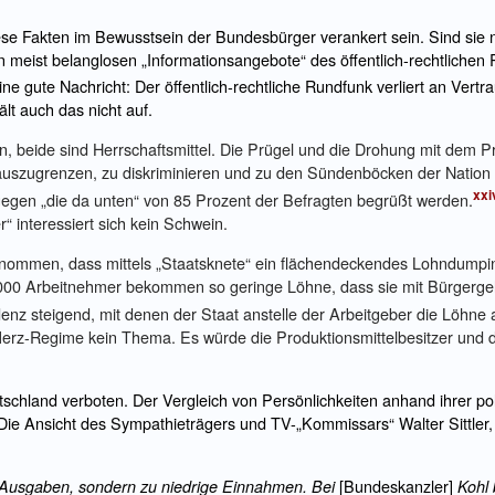
 Fakten im Bewusstsein der Bundesbürger verankert sein. Sind sie nat
meist belanglosen „Informationsangebote“ des öffentlich-rechtlichen 
e gute Nachricht: Der öffentlich-rechtliche Rundfunk verliert an Vertr
ält auch das nicht auf.
, beide sind Herrschaftsmittel. Die Prügel und die Drohung mit dem Pr
n auszugrenzen, zu diskriminieren und zu den Sündenböcken der Nation
xxi
egen „die da unten“ von 85 Prozent der Befragten begrüßt werden.
“ interessiert sich kein Schwein.
enommen, dass mittels „Staatsknete“ ein flächendeckendes Lohndumping
00 000 Arbeitnehmer bekommen so geringe Löhne, dass sie mit Bürgerge
enz steigend, mit denen der Staat anstelle der Arbeitgeber die Löhne a
Merz-Regime kein Thema. Es würde die Produktionsmittelbesitzer und 
tschland verboten. Der Vergleich von Persönlichkeiten anhand ihrer p
: Die Ansicht des Sympathieträgers und TV-„Kommissars“ Walter Sittler
[Bundeskanzler]
Ausgaben, sondern zu niedrige Einnahmen. Bei
Kohl 