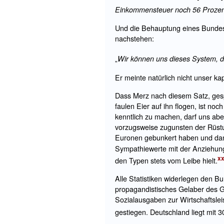
Einkommensteuer noch 56 Prozent
Und die Behauptung eines Bundesk
nachstehen:
Wir können uns dieses System, da
„
Er meinte natürlich nicht unser ka
Dass Merz nach diesem Satz, gesp
faulen Eier auf ihn flogen, ist no
kenntlich zu machen, darf uns abe
vorzugsweise zugunsten der Rüstun
Euronen gebunkert haben und da
Sympathiewerte mit der Anziehung
xx
den Typen stets vom Leibe hielt.
Alle Statistiken widerlegen den B
propagandistisches Gelaber des Ge
Sozialausgaben zur Wirtschaftslei
gestiegen. Deutschland liegt mit 