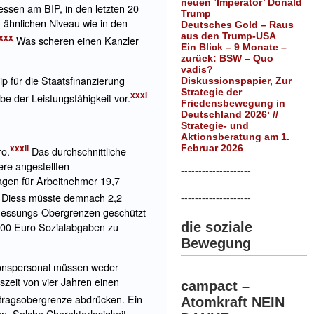
neuen ’Imperator’ Donald
ssen am BIP, in den letzten 20
Trump
 ähnlichen Niveau wie in den
Deutsches Gold – Raus
aus den Trump-USA
xxx
Was scheren einen Kanzler
Ein Blick – 9 Monate –
zurück: BSW – Quo
vadis?
p für die Staatsfinanzierung
Diskussionspapier, Zur
Strategie der
xxxi
e der Leistungsfähigkeit
vor.
Friedensbewegung in
Deutschland 2026‘ //
Strategie- und
Aktionsberatung am 1.
xxxii
Februar 2026
ro.
Das durchschnittliche
re angestellten
--------------------
ragen für Arbeitnehmer 19,7
rt Diess müsste demnach 2,2
--------------------
emessungs-Obergrenzen geschützt
 000 Euro Sozialabgaben zu
die soziale
Bewegung
tionspersonal müssen weder
zeit von vier Jahren einen
campact –
itragsobergrenze abdrücken. Ein
Atomkraft NEIN
n. Solche Charakterlosigkeit