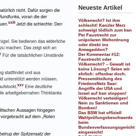
Neueste Artikel
ürlich nicht. Dafür sorgen die
Rundfunks, voran die der
Völkerrecht? Ist ihm
xxiii
auen.
Jetzt die schlechte: Den
schlecht! Kanzler Merz
schweigt tödlich zum Iran
Per Faustrecht zur
unipolaren Weltordnung
ügel. Sie bedienen das widerliche
oder direkt ins
 zu machen. Das zeigt sich an
Armageddon?
v
Für die tatsächlichen Umstände
Der Kommentar #12:
Faustrecht oder
Völkerrecht? – Gewalt ist
keine Lösung? Seien wir
 stattfindet und aus
ehrlich: offenbar doch.
ld unterstützt werden müssen.
Pressemitteilung des
FriedensNetz Saar:
xxv
ufstockt.
Eine deutliche
Angriffe der USA und
die arbeitgebernahen Thinktanks
Israel auf Iran stoppen!
Völkerrecht verteidigen!
Nein zu Sanktionen und
Bomben!
olitischen Aussagen hingegen
Das BSW hat offiziell
, vorgebracht auf dem „Roten
Wahlprüfungsbeschwerde
beim
Bundesverfassungsgericht
eingereicht!
betrug der Spitzensatz der