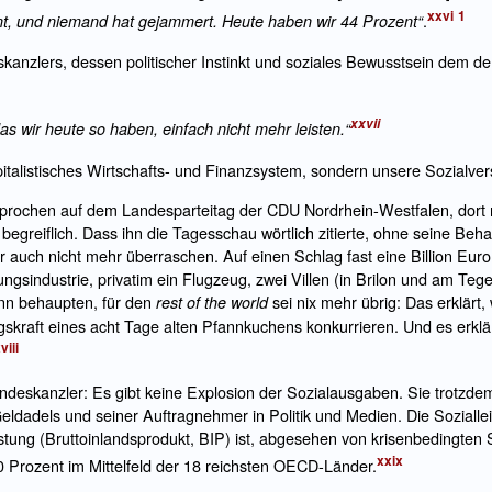
xxvi
1
.
, und niemand hat gejammert. Heute haben wir 44 Prozent“
anzlers, dessen politischer Instinkt und soziales Bewusstsein dem d
xxvii
s wir heute so haben, einfach nicht mehr leisten.“
pitalistisches Wirtschafts- und Finanzsystem, sondern unsere Sozialver
rochen auf dem Landesparteitag der CDU Nordrhein-Westfalen, dort n
ch begreiflich. Dass ihn die Tagesschau wörtlich zitierte, ohne seine B
r auch nicht mehr überraschen. Auf einen Schlag fast eine Billion Eu
gsindustrie, privatim ein Flugzeug, zwei Villen (in Brilon und am Tege
nn behaupten, für den
sei nix mehr übrig: Das erklärt
rest of the world
skraft eines acht Tage alten Pfannkuchens konkurrieren. Und es erklä
viii
undeskanzler: Es gibt keine Explosion der Sozialausgaben. Sie trotzde
ldadels und seiner Auftragnehmer in Politik und Medien. Die Sozialle
stung (Bruttoinlandsprodukt, BIP) ist, abgesehen von krisenbedingten
xxix
30 Prozent im Mittelfeld der 18 reichsten OECD-Länder.