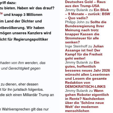
Deutsches Gold – Raus
iff dazu:
aus den Trump-USA
zu bieten. Haben wir das drauf?
Jimmy Bulanik
zu
Ein Blick
iv
– 9 Monate – zurück: BSW
n
und knapp 3 Millionen
– Quo vadis?
 im Land der Dichter und
Philipp John
zu
Sollte die
Bundesregierung Ihrer
amtbevölkerung. Wir haben
Meinung nach trotz
ermögen unseres Kanzlers wird
knapper Kassen die
Stromsteuer für alle
cht für Regierungspolitiker
senken?
Inge Steinhoff
zu
Julian
Assange ist frei! Der
Kampf für die Freiheit
geht weiter!
Schaden von ihm wenden, das
Jimmy Bulanik
zu
Ein
gutes, hoffentlich
n und Gerechtigkeit gegen
besseres neues Jahr 2026
wünscht allen Leserinnen
und Lesern die gesamte
Redaktion von
s zu dienen, eher dessen
DEMOKRATISCH-LINKS
ür ihn juristisch folgenlos.
Jimmy Bulanik
zu
Wann
ie sich einen Milliardär Trump an
gehen Roboter eigentlich
in Rente? Nachdenken
über die ’Schöne neue
Welt’ der modernen
 Wahlversprechen gilt das nur
menschlichen