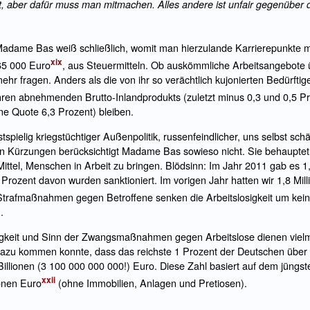
t, aber dafür muss man mitmachen. Alles andere ist unfair gegenüber 
Madame Bas weiß schließlich, womit man hierzulande Karrierepunkte ma
xix
265 000 Euro
, aus Steuermitteln. Ob auskömmliche Arbeitsangebote 
ehr fragen. Anders als die von ihr so verächtlich kujonierten Bedürfti
ahren abnehmenden Brutto-Inlandprodukts (zuletzt minus 0,3 und 0,5 P
ene Quote 6,3 Prozent) bleiben.
elig kriegstüchtiger Außenpolitik, russenfeindlicher, uns selbst sch
n Kürzungen berücksichtigt Madame Bas sowieso nicht. Sie behauptet l
Mittel, Menschen in Arbeit zu bringen. Blödsinn: Im Jahr 2011 gab es 1
 Prozent davon wurden sanktioniert. Im vorigen Jahr hatten wir 1,8 Mi
trafmaßnahmen gegen Betroffene senken die Arbeitslosigkeit um kei
.
digkeit und Sinn der Zwangsmaßnahmen gegen Arbeitslose dienen vie
 dazu kommen konnte, dass das reichste 1 Prozent der Deutschen über 
illionen (3 100 000 000 000!) Euro. Diese Zahl basiert auf dem jüng
xxii
ionen Euro
(ohne Immobilien, Anlagen und Pretiosen).