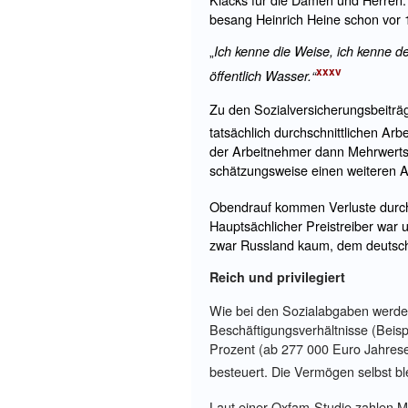
besang Heinrich Heine schon vor 
Ich kenne die Weise, ich kenne de
„
xxxv
öffentlich Wasser.“
Zu den Sozialversicherungsbeiträ
tatsächlich durchschnittlichen Arb
der Arbeitnehmer dann Mehrwertste
schätzungsweise einen weiteren A
Obendrauf kommen Verluste durch d
Hauptsächlicher Preistreiber war 
zwar Russland kaum, dem deutsc
Reich und privilegiert
Wie bei den Sozialabgaben werden 
Beschäftigungsverhältnisse (Beisp
Prozent (ab 277 000 Euro Jahres
besteuert. Die Vermögen selbst bl
Laut einer Oxfam-Studie zahlen Mu