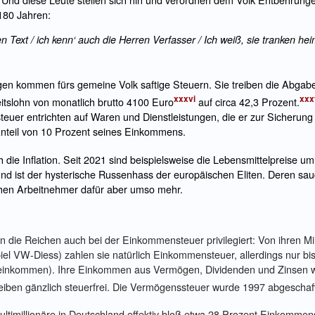
180 Jahren:
n Text / ich kenn‘ auch die Herren Verfasser / Ich weiß, sie tranken he
gen kommen fürs gemeine Volk saftige Steuern. Sie treiben die Abgab
xxxvi
xxx
eitslohn von monatlich brutto 4100 Euro
auf circa 42,3 Prozent.
uer entrichten auf Waren und Dienstleistungen, die er zur Sicherung
nteil von 10 Prozent seines Einkommens.
ie Inflation. Seit 2021 sind beispielsweise die Lebensmittelpreise um
und ist der hysterische Russenhass der europäischen Eliten. Deren sa
hen Arbeitnehmer dafür aber umso mehr.
die Reichen auch bei der Einkommensteuer privilegiert: Von ihren Mi
iel VW-Diess) zahlen sie natürlich Einkommensteuer, allerdings nur bi
einkommen). Ihre Einkommen aus Vermögen, Dividenden und Zinsen w
eiben gänzlich steuerfrei. Die Vermögenssteuer wurde 1997 abgeschaff
ltimillionäre in Deutschland effektiv bloß etwa 28 Prozent Einkommens