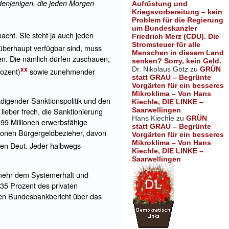
denjenigen, die jeden Morgen
Aufrüstung und
Kriegsvorbereitung – kein
Problem für die Regierung
um Bundeskanzler
cht. Sie steht ja auch jeden
Friedrich Merz (CDU). Die
Stromsteuer für alle
überhaupt verfügbar sind, muss
Menschen in diesem Land
gen. Die nämlich dürfen zuschauen,
senken? Sorry, kein Geld.
xx
Dr. Nikolaus Götz
zu
GRÜN
rozent)
sowie zunehmender
statt GRAU – Begrünte
Vorgärten für ein besseres
Mikroklima – Von Hans
ädigender Sanktionspolitik und den
Kiechle, DIE LINKE –
Saarwellingen
ieber frech, die Sanktionierung
Hans Kiechle
zu
GRÜN
,99 Millionen erwerbsfähige
statt GRAU – Begrünte
llionen Bürgergeldbezieher, davon
Vorgärten für ein besseres
Mikroklima – Von Hans
nen Deut. Jeder halbwegs
Kiechle, DIE LINKE –
Saarwellingen
lmehr dem Systemerhalt und
35 Prozent des privaten
sten Bundesbankbericht über das