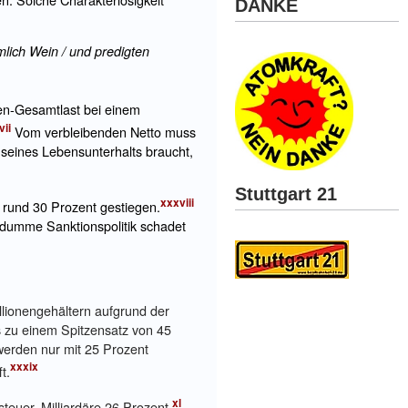
DANKE
imlich Wein / und predigten
en-Gesamtlast bei einem
vii
Vom verbleibenden Netto muss
 seines Lebensunterhalts braucht,
Stuttgart 21
xxxviii
 rund 30 Prozent gestiegen.
udumme Sanktionspolitik schadet
llionengehältern aufgrund der
s zu einem Spitzensatz von 45
erden nur mit 25 Prozent
xxxix
t.
xl
teuer, Milliardäre 26 Prozent.