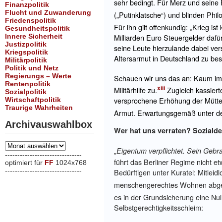
sehr bedingt. Für Merz und seine
Finanzpolitik
Flucht und Zuwanderung
(„Putinklatsche“) und blinden Phi
Friedenspolitik
Für ihn gilt offenkundig: „Krieg ist
Gesundheitspolitik
Innere Sicherheit
Milliarden Euro Steuergelder daf
Justizpolitik
seine Leute hierzulande dabei vers
Kriegspolitik
Altersarmut in Deutschland zu bes
Militärpolitik
Politik und Netz
Regierungs – Werte
Schauen wir uns das an: Kaum im
Rentenpolitik
xiii
Militärhilfe zu.
Zugleich kassiert
Sozialpolitik
versprochene Erhöhung der Mütter
Wirtschaftpolitik
Traurige Wahrheiten
Armut. Erwartungsgemäß unter de
Archivauswahlbox
Wer hat uns verraten? Soziald
Archivauswahlbox
Eigentum verpflichtet. Sein Gebr
„
-------------------------------
führt das Berliner Regime nicht e
optimiert für
FF
1024x768
-------------------------------
Bedürftigen unter Kuratel: Mitlei
xxx
menschengerechtes Wohnen abge
es in der Grundsicherung eine Nul
Selbstgerechtigkeitsschleim: