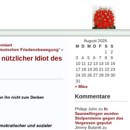
August 2026
ormiert
M
D
M
D
F
S
S
’Deutschen Friedensbewegung’
»
1
2
nützlicher Idiot des
3
4
5
6
7
8
9
10
11
12
13
14
15
16
17
18
19
20
21
22
23
24
25
26
27
28
29
30
31
« März
Kommentare
nn ihn nicht zum Denken
Philipp John
zu
In
Saarwellingen wurden
Stolpersteine gegen das
Vergessen geputzt
mokratischer und sozialer
Jimmy Bulanik
zu