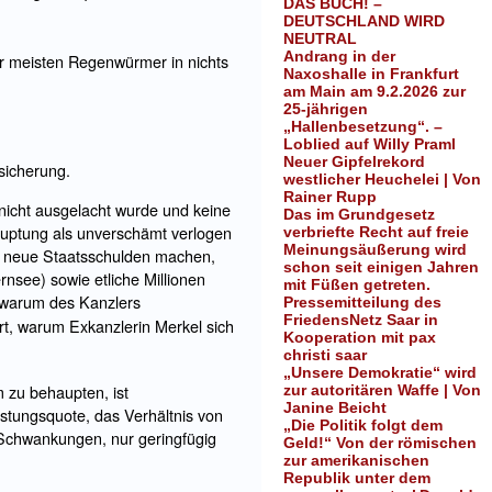
DAS BUCH! –
DEUTSCHLAND WIRD
NEUTRAL
Andrang in der
er meisten Regenwürmer in nichts
Naxoshalle in Frankfurt
am Main am 9.2.2026 zur
25-jährigen
„Hallenbesetzung“. –
Loblied auf Willy Praml
Neuer Gipfelrekord
sicherung.
westlicher Heuchelei | Von
Rainer Rupp
icht ausgelacht wurde und keine
Das im Grundgesetz
ehauptung als unverschämt verlogen
verbriefte Recht auf freie
Meinungsäußerung wird
ro neue Staatsschulden machen,
schon seit einigen Jahren
rnsee) sowie etliche Millionen
mit Füßen getreten.
, warum des Kanzlers
Pressemitteilung des
FriedensNetz Saar in
rt, warum Exkanzlerin Merkel sich
Kooperation mit pax
christi saar
„Unsere Demokratie“ wird
m zu behaupten, ist
zur autoritären Waffe | Von
Janine Beicht
istungsquote, das Verhältnis von
„Die Politik folgt dem
 Schwankungen, nur geringfügig
Geld!“ Von der römischen
zur amerikanischen
Republik unter dem