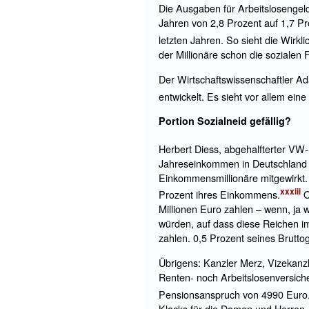
Die Ausgaben für Arbeitslosengel
Jahren von 2,8 Prozent auf 1,7 P
letzten Jahren. So sieht die Wirkl
der Millionäre schon die sozialen 
Der Wirtschaftswissenschaftler Ada
entwickelt. Es sieht vor allem ei
Portion Sozialneid gefällig?
Herbert Diess, abgehalfterter VW-
Jahreseinkommen in Deutschland l
Einkommensmillionäre mitgewirkt. 
xxxiii
Prozent ihres Einkommens.
O
Millionen Euro zahlen – wenn, ja
würden, auf dass diese Reichen i
zahlen. 0,5 Prozent seines Brutto
Übrigens: Kanzler Merz, Vizekanzl
Renten- noch Arbeitslosenversich
Pensionsanspruch von 4990 Euro
Klacks für die Damen und Herren.