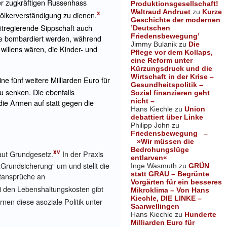
er zugkräftigen Russenhass
Produktionsgesellschaft!
Waltraud Andruet
zu
Kurze
x
Völkerverständigung zu dienen.
Geschichte der modernen
tregierende Sippschaft auch
’Deutschen
Friedensbewegung’
che bombardiert werden, während
Jimmy Bulanik
zu
Die
willens wären, die Kinder- und
Pflege vor dem Kollaps,
eine Reform unter
Kürzungsdruck und die
Wirtschaft in der Krise –
ne fünf weitere Milliarden Euro für
Gesundheitspolitik –
u senken. Die ebenfalls
Sozial finanzieren geht
nicht –
ie Armen auf statt gegen die
Hans Kiechle
zu
Union
debattiert über Linke
Philipp John
zu
Friedensbewegung –
»Wir müssen die
Bedrohungslüge
xv
aut Grundgesetz.
In der Praxis
entlarven«
„Grundsicherung“ um und stellt die
Inge Wasmuth
zu
GRÜN
statt GRAU – Begrünte
stansprüche an
Vorgärten für ein besseres
ei den Lebenshaltungskosten gibt
Mikroklima – Von Hans
Kiechle, DIE LINKE –
nen diese asoziale Politik unter
Saarwellingen
Hans Kiechle
zu
Hunderte
Milliarden Euro für