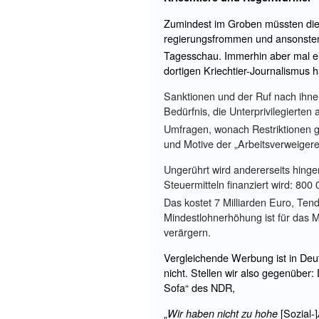
Zumindest im Groben müssten diese
regierungsfrommen und ansonsten 
Tagesschau. Immerhin aber mal ein
dortigen Kriechtier-Journalismus h
Sanktionen und der Ruf nach ihnen
Bedürfnis, die Unterprivilegierte
Umfragen, wonach Restriktionen g
und Motive der „Arbeitsverweigerer
Ungerührt wird andererseits hing
Steuermitteln finanziert wird: 8
Das kostet 7 Milliarden Euro, Tend
Mindestlohnerhöhung ist für das 
verärgern.
Vergleichende Werbung ist in Deu
nicht. Stellen wir also gegenüber
Sofa“ des NDR,
[Sozial-]
Wir haben nicht zu hohe
„