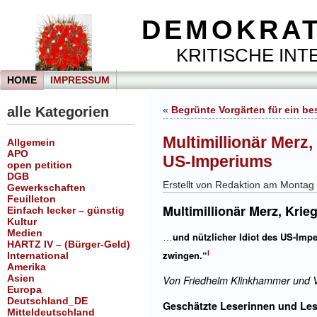
DEMOKRAT
KRITISCHE INTE
HOME
IMPRESSUM
alle Kategorien
«
Begrünte Vorgärten für ein be
Multimillionär Merz,
Allgemein
APO
US-Imperiums
open petition
DGB
Erstellt von Redaktion am Monta
Gewerkschaften
Feuilleton
Multimillionär Merz, Krie
Einfach lecker – günstig
Kultur
Medien
und nützlicher Idiot des US-Im
…
HARTZ IV – (Bürger-Geld)
i
zwingen.“
International
Amerika
Asien
Von Friedhelm Klinkhammer und V
Europa
Deutschland_DE
Geschätzte Leserinnen und Lese
Mitteldeutschland