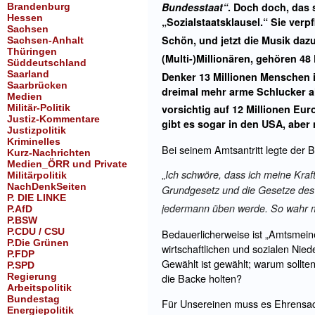
Bundesstaat“
. Doch doch, das
Brandenburg
Hessen
„Sozialstaatsklausel.“ Sie verp
Sachsen
Schön, und jetzt die Musik dazu
Sachsen-Anhalt
Thüringen
(Multi-)Millionären, gehören 
Süddeutschland
Saarland
Denker 13 Millionen Menschen 
Saarbrücken
dreimal mehr arme Schlucker al
Medien
Militär-Politik
vorsichtig auf 12 Millionen Eur
Justiz-Kommentare
gibt es sogar in den USA, aber 
Justizpolitik
Kriminelles
Bei seinem Amtsantritt legte der
Kurz-Nachrichten
Medien_ÖRR und Private
Ich schwöre, dass ich meine Kr
Militärpolitik
„
NachDenkSeiten
Grundgesetz und die Gesetze des 
P. DIE LINKE
jedermann üben werde. So wahr mi
P.AfD
P.BSW
P.CDU / CSU
Bedauerlicherweise ist „Amtsmeine
P.Die Grünen
wirtschaftlichen und sozialen Nied
P.FDP
Gewählt ist gewählt; warum sollte
P.SPD
Regierung
die Backe holten?
Arbeitspolitik
Bundestag
Für Unsereinen muss es Ehrensach
Energiepolitik