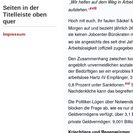
Wir helfen auf dem Weg in Arbei
„
Seiten in der
xviii
“
aufstehen.
Titelleiste oben
Hoch mit euch, ihr faulen Säcke! 
quer
Morgen auf und bezieht jährlich 
sie keinen Jobcenter-Bürokraten m
Impressum
wo sie angesichts des seit drei J
Arbeitslosigkeit (offiziell zugegeb
Den Zusammenhang zwischen kostspi
angeblich unvermeidlichen soziale
der Bedürftigen sei ein erprobtes 
arbeitslose Hartz-IV-Empfänger, 3
xxi
0,8 Prozent unter Sanktionen.
S
Nachdenkliche kann das begreifen
Die Politiker-Lügen über Notwen
blocken die Frage ab, wie es nur
Geldvermögens verfügt, über 3,1 B
private Geldvermögen: 9,001 Bill
Kriechtiere und Regenwürmer