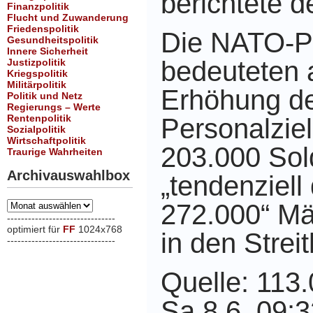
berichtete d
Finanzpolitik
Flucht und Zuwanderung
Friedenspolitik
Die NATO-P
Gesundheitspolitik
Innere Sicherheit
bedeuteten 
Justizpolitik
Kriegspolitik
Militärpolitik
Erhöhung
d
Politik und Netz
Regierungs – Werte
Rentenpolitik
Personalziel
Sozialpolitik
Wirtschaftpolitik
203.000 So
Traurige Wahrheiten
Archivauswahlbox
„tendenziell
Archivauswahlbox
272.000“ Mä
-------------------------------
optimiert für
FF
1024x768
in den Streit
-------------------------------
xxx
Quelle: 113.
Sa 8.6. 09: