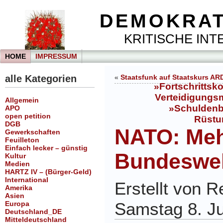
DEMOKRAT
KRITISCHE INTE
HOME
IMPRESSUM
alle Kategorien
«
Staatsfunk auf Staatskurs AR
»Fortschrittsk
Verteidigungsmi
Allgemein
»Schuldenb
APO
open petition
Rüstun
DGB
NATO: Me
Gewerkschaften
Feuilleton
Einfach lecker – günstig
Bundesweh
Kultur
Medien
HARTZ IV – (Bürger-Geld)
International
Erstellt von 
Amerika
Asien
Samstag 8. J
Europa
Deutschland_DE
Mitteldeutschland