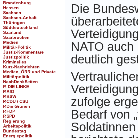
Brandenburg
Die Bundesw
Hessen
Sachsen
überarbeite
Sachsen-Anhalt
Thüringen
Süddeutschland
Verteidigun
Saarland
Saarbrücken
Medien
NATO auch p
Militär-Politik
Justiz-Kommentare
deutlich ges
Justizpolitik
Kriminelles
Kurz-Nachrichten
Medien_ÖRR und Private
Vertraulich
Militärpolitik
NachDenkSeiten
Verteidigun
P. DIE LINKE
P.AfD
P.BSW
zufolge
erge
P.CDU / CSU
P.Die Grünen
Bedarf von 
P.FDP
P.SPD
Regierung
Soldatinnen
Arbeitspolitik
Bundestag
Energiepolitik