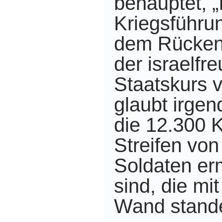
behauptet, „
Kriegsführun
dem Rücken 
der israelfr
Staatskurs v
glaubt irge
die 12.300 
Streifen von
Soldaten er
sind, die m
Wand stand