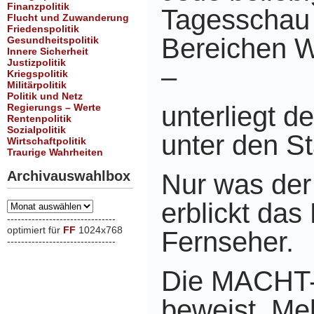
Finanzpolitik
Tagesscha
Flucht und Zuwanderung
Friedenspolitik
Bereichen W
Gesundheitspolitik
Innere Sicherheit
Justizpolitik
–
Kriegspolitik
Militärpolitik
Politik und Netz
unterliegt d
Regierungs – Werte
Rentenpolitik
Sozialpolitik
unter den St
Wirtschaftpolitik
Traurige Wahrheiten
Archivauswahlbox
Nur was der
erblickt das 
Archivauswahlbox
-------------------------------
optimiert für
FF
1024x768
Fernseher.
-------------------------------
xxx
Die MACHT
beweist, Me