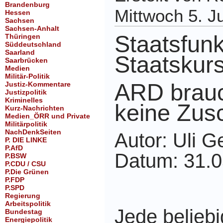
Brandenburg
Mittwoch 5. J
Hessen
Sachsen
Sachsen-Anhalt
Staatsfunk
Thüringen
Süddeutschland
Saarland
Staatskur
Saarbrücken
Medien
Militär-Politik
ARD brauc
Justiz-Kommentare
Justizpolitik
Kriminelles
keine Zus
Kurz-Nachrichten
Medien_ÖRR und Private
Militärpolitik
NachDenkSeiten
Autor: Uli G
P. DIE LINKE
P.AfD
Datum: 31.
P.BSW
P.CDU / CSU
P.Die Grünen
P.FDP
P.SPD
Regierung
Arbeitspolitik
Jede belieb
Bundestag
Energiepolitik