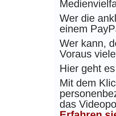
Medienvielfal
Wer die ank
einem PayPa
Wer kann, de
Voraus viel
Hier geht e
Mit dem Kli
personenbe
das Videopor
Erfahren s