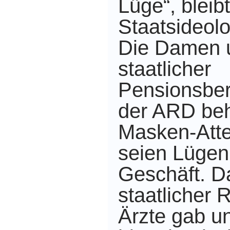
Lüge“, bleibt
Staatsideolo
Die Damen u
staatlicher
Pensionsber
der ARD beh
Masken-Attes
seien Lügen 
Geschäft. Da
staatlicher
Ärzte gab un