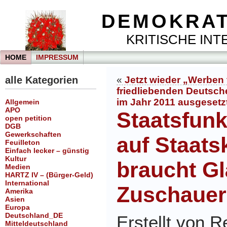
DEMOKRAT
KRITISCHE INTE
HOME
IMPRESSUM
alle Kategorien
«
Jetzt wieder „Werben 
friedliebenden Deutsche
im Jahr 2011 ausgesetz
Allgemein
APO
Staatsfun
open petition
DGB
Gewerkschaften
auf Staat
Feuilleton
Einfach lecker – günstig
Kultur
braucht Gl
Medien
HARTZ IV – (Bürger-Geld)
International
Zuschauer
Amerika
Asien
Europa
Deutschland_DE
Erstellt von 
Mitteldeutschland