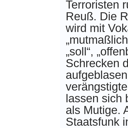
Terroristen 
Reuß. Die 
wird mit Vo
„mutmaßlich“
„soll“, „offe
Schrecken 
aufgeblasen
verängstigt
lassen sich 
als Mutige. A
Staatsfunk 