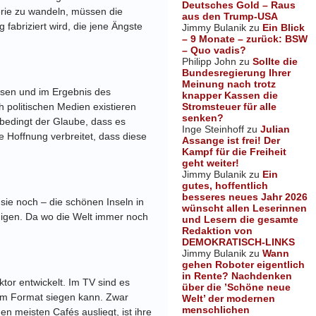
Deutsches Gold – Raus
terie zu wandeln, müssen die
aus den Trump-USA
 fabriziert wird, die jene Ängste
Jimmy Bulanik
zu
Ein Blick
– 9 Monate – zurück: BSW
– Quo vadis?
Philipp John
zu
Sollte die
Bundesregierung Ihrer
Meinung nach trotz
assen und im Ergebnis des
knapper Kassen die
Stromsteuer für alle
politischen Medien existieren
senken?
bedingt der Glaube, dass es
Inge Steinhoff
zu
Julian
e Hoffnung verbreitet, dass diese
Assange ist frei! Der
Kampf für die Freiheit
geht weiter!
Jimmy Bulanik
zu
Ein
gutes, hoffentlich
besseres neues Jahr 2026
sie noch – die schönen Inseln in
wünscht allen Leserinnen
higen. Da wo die Welt immer noch
und Lesern die gesamte
Redaktion von
DEMOKRATISCH-LINKS
Jimmy Bulanik
zu
Wann
gehen Roboter eigentlich
in Rente? Nachdenken
ktor entwickelt. Im TV sind es
über die ’Schöne neue
sem Format siegen kann. Zwar
Welt’ der modernen
menschlichen
 meisten Cafés ausliegt, ist ihre