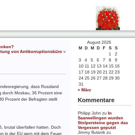
August 2026
senken?
M
D
M
D
F
S
S
htung von Antikorruptionsbüro
»
1
2
3
4
5
6
7
8
9
10
11
12
13
14
15
16
17
18
19
20
21
22
23
24
25
26
27
28
29
30
31
Bundesregierung, dass Russland
« März
ng durch Moskau, 36 Prozent eine
Kommentare
 Prozent der Befragten stellt
Philipp John
zu
In
Saarwellingen wurden
Stolpersteine gegen das
, brutal überfallen hatten. Doch
Vergessen geputzt
Jimmy Bulanik
zu
iten in der EU gern mit dem Feuer