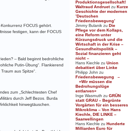
Produktionsgesellschaft!
Waltraud Andruet
zu
Kurze
Geschichte der modernen
’Deutschen
Friedensbewegung’
Jimmy Bulanik
zu
Die
L-Konkurrenz FOCUS gehört.
Pflege vor dem Kollaps,
ltnisse festigen, kann der FOCUS
eine Reform unter
Kürzungsdruck und die
Wirtschaft in der Krise –
Gesundheitspolitik –
Sozial finanzieren geht
nicht –
ieden? – Bald beginnt bedrohliche
Hans Kiechle
zu
Union
rohliche Putin-Übung“. Flankierend
debattiert über Linke
r Traum aus Spitze“.
Philipp John
zu
Friedensbewegung –
»Wir müssen die
Bedrohungslüge
entlarven«
ndes zum „Schlechtesten Chef
Inge Wasmuth
zu
GRÜN
ilitärs durch Jeff Bezos. Burda
statt GRAU – Begrünte
irklichkeit hinwegtäuschen.
Vorgärten für ein besseres
Mikroklima – Von Hans
Kiechle, DIE LINKE –
Saarwellingen
Hans Kiechle
zu
Hunderte
Milliarden Euro für