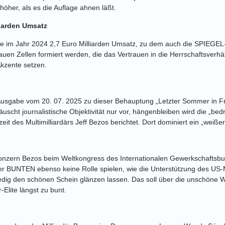
höher, als es die Auflage ahnen läßt.
iarden Umsatz
 im Jahr 2024 2,7 Euro Milliarden Umsatz, zu dem auch die SPIEGE
en Zellen formiert werden, die das Vertrauen in die Herrschaftsverhä
Akzente setzen.
usgabe vom 20. 07. 2025 zu dieser Behauptung „Letzter Sommer in Fr
scht journalistische Objektivität nur vor, hängenbleiben wird die „bed
t des Multimilliardärs Jeff Bezos berichtet. Dort dominiert ein „weiße
zern Bezos beim Weltkongress des Internationalen Gewerkschaftsbu
der BUNTEN ebenso keine Rolle spielen, wie die Unterstützung des US-M
nedig den schönen Schein glänzen lassen. Das soll über die unschöne W
-Elite längst zu bunt.