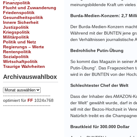
Finanzpolitik
meinungsbildende Kraft um vieles 
Flucht und Zuwanderung
Friedenspolitik
Burda-Medien-Konzern: 2,7 Mill
Gesundheitspolitik
Innere Sicherheit
Der Burda-Medien-Konzern machte
Justizpolitik
Kriegspolitik
Während mit der BUNTEN jene grau
Militärpolitik
den Verhältnissen journalistische 
Politik und Netz
Regierungs – Werte
Bedrohliche Putin-Übung
Rentenpolitik
Sozialpolitik
Wirtschaftpolitik
So kommt das Magazin in seiner A
Traurige Wahrheiten
Putin-Übung“. Das Fragezeichen täu
wird in der BUNTEN von der Hochzei
Archivauswahlbox
Schlechtester Chef der Welt
Archivauswahlbox
-------------------------------
Dass der Inhaber des AMAZON-Kon
optimiert für
FF
1024x768
der Welt“ gewählt wurde, darf in 
-------------------------------
will mit der Bezos-Hochzeit in Ve
xxx
Natürlich treibt es die Champagner
Brautkleid für 300.000 Dollar