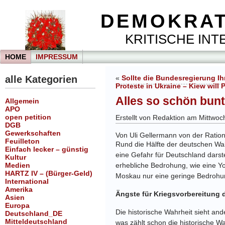
DEMOKRAT
KRITISCHE INTE
HOME
IMPRESSUM
alle Kategorien
«
Sollte die Bundesregierung Ih
Proteste in Ukraine – Kiew wil
Alles so schön bunt
Allgemein
APO
open petition
Erstellt von Redaktion am Mittwoch
DGB
Gewerkschaften
Von Uli Gellermann von der Ration
Feuilleton
Rund die Hälfte der deutschen Wa
Einfach lecker – günstig
eine Gefahr für Deutschland darst
Kultur
Medien
erhebliche Bedrohung, wie eine Yo
HARTZ IV – (Bürger-Geld)
Moskau nur eine geringe Bedrohu
International
Amerika
Ängste für Kriegsvorbereitung d
Asien
Europa
Die historische Wahrheit sieht an
Deutschland_DE
Mitteldeutschland
was zählt schon die historische Wa