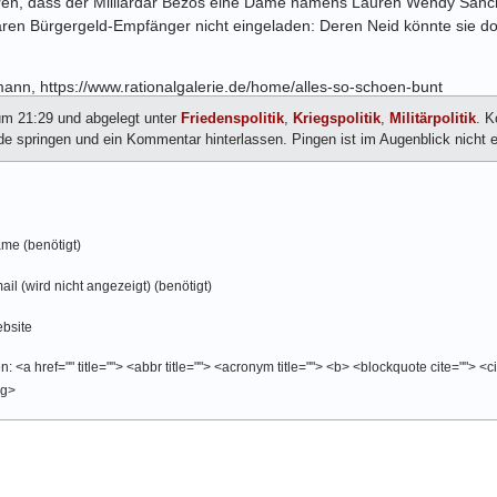
, dass der Milliardär Bezos eine Dame namens Lauren Wendy Sánchez
waren Bürgergeld-Empfänger nicht eingeladen: Deren Neid könnte sie do
rmann, https://www.rationalgalerie.de/home/alles-so-schoen-bunt
 um 21:29 und abgelegt unter
Friedenspolitik
,
Kriegspolitik
,
Militärpolitik
. K
springen und ein Kommentar hinterlassen. Pingen ist im Augenblick nicht e
me (benötigt)
ail (wird nicht angezeigt) (benötigt)
bsite
 <a href="" title=""> <abbr title=""> <acronym title=""> <b> <blockquote cite=""> <
ng>