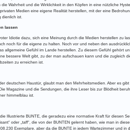
 die Wahrheit und die Wirklichkeit in den Köpfen in eine nützliche Hys
 privaten Medien eine eigene Realität herstellen, mit der eine Bedrohung
dienlich ist.
en lassen
voter Idiotie dazu, sich eine Meinung durch die Medien herstellen zu l
 noch für die eigene zu halten. Noch vor und neben den ausdrücklich 
as allgemeine Gefühl im Lande herstellen. Zu diesem Gefühl gehört un
ine bessere Welt gibt, zu der man aufschauen kann und die zugleich di
bzeiten zu erreichen ist.
 der deutschen Haustür, glaubt man den Mehrheitsmedien. Aber es gibt 
Die Magazine und die Sendungen, die ihre Leser bis zur Blödheit beru
er himmelblau ist.
die Illustrierte BUNTE, die geradezu eine normative Kraft für diesen Se
isant“ oder „taff“, die von der BUNTEN gelernt haben, wie man in die
 308.230 Exemplare, aber da die BUNTE in jedem Wartezimmer und in den