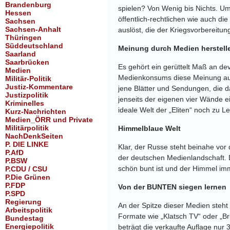
Brandenburg
spielen? Von Wenig bis Nichts. Um
Hessen
öffentlich-rechtlichen wie auch die
Sachsen
Sachsen-Anhalt
auslöst, die der Kriegsvorbereitung 
Thüringen
Süddeutschland
Meinung durch Medien herstell
Saarland
Saarbrücken
Es gehört ein gerüttelt Maß an de
Medien
Medienkonsums diese Meinung auch
Militär-Politik
Justiz-Kommentare
jene Blätter und Sendungen, die d
Justizpolitik
jenseits der eigenen vier Wände e
Kriminelles
ideale Welt der „Eliten“ noch zu Le
Kurz-Nachrichten
Medien_ÖRR und Private
Militärpolitik
Himmelblaue Welt
NachDenkSeiten
P. DIE LINKE
Klar, der Russe steht beinahe vor
P.AfD
der deutschen Medienlandschaft. 
P.BSW
schön bunt ist und der Himmel imm
P.CDU / CSU
P.Die Grünen
P.FDP
Von der BUNTEN siegen lernen
P.SPD
Regierung
An der Spitze dieser Medien steht 
Arbeitspolitik
Formate wie „Klatsch TV“ oder „Br
Bundestag
Energiepolitik
beträgt die verkaufte Auflage nur