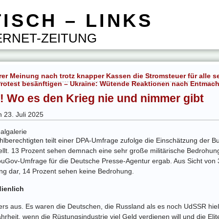
ISCH – LINKS
RNET-ZEITUNG
rer Meinung nach trotz knapper Kassen die Stromsteuer für alle 
l Protest besänftigen – Ukraine: Wütende Reaktionen nach Entmac
! Wo es den Krieg nie und nimmer gibt
 23. Juli 2025
algalerie
hlberechtigten teilt einer DPA-Umfrage zufolge die Einschätzung der 
ellt. 13 Prozent sehen demnach eine sehr große militärische Bedrohu
uGov-Umfrage für die Deutsche Presse-Agentur ergab. Aus Sicht von 30
ng dar, 14 Prozent sehen keine Bedrohung.
ienlich
ders aus. Es waren die Deutschen, die Russland als es noch UdSSR hieß
hrheit, wenn die Rüstungsindustrie viel Geld verdienen will und die El