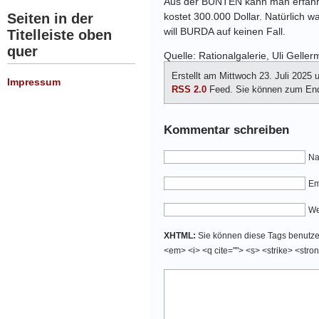
Aus der BUNTEN kann man erfahren
kostet 300.000 Dollar. Natürlich 
Seiten in der
will BURDA auf keinen Fall.
Titelleiste oben
quer
Quelle: Rationalgalerie, Uli Gelle
Erstellt am Mittwoch 23. Juli 2025
Impressum
RSS 2.0
Feed. Sie können zum Ende 
Kommentar schreiben
Na
Em
We
XHTML:
Sie können diese Tags benutzen:
<em> <i> <q cite=""> <s> <strike> <stro