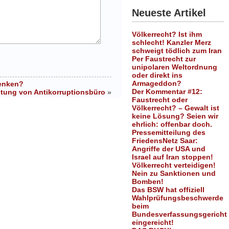
Neueste Artikel
Völkerrecht? Ist ihm
schlecht! Kanzler Merz
schweigt tödlich zum Iran
Per Faustrecht zur
unipolaren Weltordnung
oder direkt ins
Armageddon?
senken?
Der Kommentar #12:
htung von Antikorruptionsbüro
»
Faustrecht oder
Völkerrecht? – Gewalt ist
keine Lösung? Seien wir
ehrlich: offenbar doch.
Pressemitteilung des
FriedensNetz Saar:
Angriffe der USA und
Israel auf Iran stoppen!
Völkerrecht verteidigen!
Nein zu Sanktionen und
Bomben!
Das BSW hat offiziell
Wahlprüfungsbeschwerde
beim
Bundesverfassungsgericht
eingereicht!