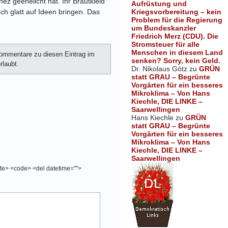
 geehelicht hat. Ihr Brautkleid
Aufrüstung und
Kriegsvorbereitung – kein
ch glatt auf Ideen bringen. Das
Problem für die Regierung
um Bundeskanzler
Friedrich Merz (CDU). Die
Stromsteuer für alle
Menschen in diesem Land
ommentare zu diesen Eintrag im
senken? Sorry, kein Geld.
rlaubt.
Dr. Nikolaus Götz
zu
GRÜN
statt GRAU – Begrünte
Vorgärten für ein besseres
Mikroklima – Von Hans
Kiechle, DIE LINKE –
Saarwellingen
Hans Kiechle
zu
GRÜN
statt GRAU – Begrünte
Vorgärten für ein besseres
Mikroklima – Von Hans
Kiechle, DIE LINKE –
Saarwellingen
cite> <code> <del datetime="">