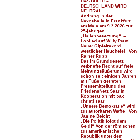
DAS BUCH! –
DEUTSCHLAND WIRD
NEUTRAL
Andrang in der
Naxoshalle in Frankfurt
am Main am 9.2.2026 zur
25-jährigen
„Hallenbesetzung“. –
Loblied auf Willy Praml
Neuer Gipfelrekord
westlicher Heuchelei | Von
Rainer Rupp
Das im Grundgesetz
verbriefte Recht auf freie
Meinungsäußerung wird
schon seit einigen Jahren
mit Füßen getreten.
Pressemitteilung des
FriedensNetz Saar in
Kooperation mit pax
christi saar
„Unsere Demokratie“ wird
zur autoritären Waffe | Von
Janine Beicht
„Die Politik folgt dem
Geld!“ Von der römischen
zur amerikanischen
Republik unter dem