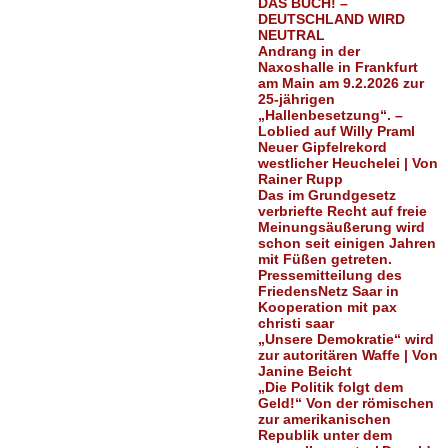
DAS BUCH! –
DEUTSCHLAND WIRD
NEUTRAL
Andrang in der
Naxoshalle in Frankfurt
am Main am 9.2.2026 zur
25-jährigen
„Hallenbesetzung“. –
Loblied auf Willy Praml
Neuer Gipfelrekord
westlicher Heuchelei | Von
Rainer Rupp
Das im Grundgesetz
verbriefte Recht auf freie
Meinungsäußerung wird
schon seit einigen Jahren
mit Füßen getreten.
Pressemitteilung des
FriedensNetz Saar in
Kooperation mit pax
christi saar
„Unsere Demokratie“ wird
zur autoritären Waffe | Von
Janine Beicht
„Die Politik folgt dem
Geld!“ Von der römischen
zur amerikanischen
Republik unter dem