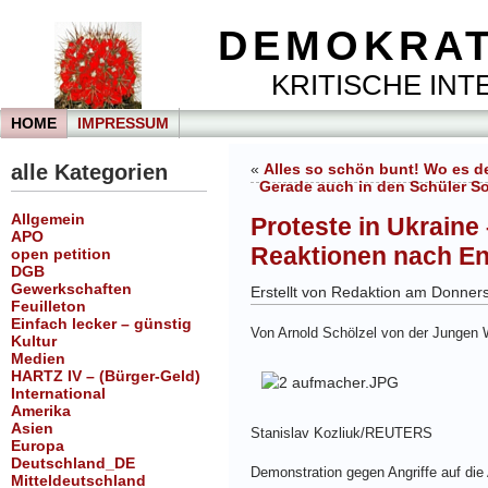
DEMOKRAT
KRITISCHE INTE
HOME
IMPRESSUM
alle Kategorien
«
Alles so schön bunt! Wo es d
Gerade auch in den Schüler So
Allgemein
Proteste in Ukraine
APO
Reaktionen nach En
open petition
DGB
Gewerkschaften
Erstellt von Redaktion am Donners
Feuilleton
Einfach lecker – günstig
Von Arnold Schölzel von der Jungen 
Kultur
Medien
HARTZ IV – (Bürger-Geld)
International
Amerika
Asien
Stanislav Kozliuk/REUTERS
Europa
Deutschland_DE
Demonstration gegen Angriffe auf di
Mitteldeutschland