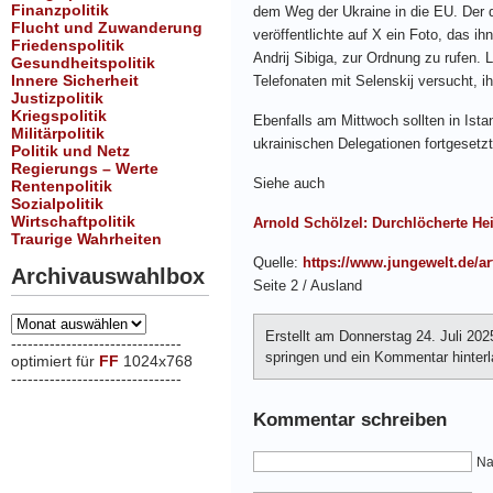
Finanzpolitik
dem Weg der Ukraine in die EU. Der 
Flucht und Zuwanderung
veröffentlichte auf X ein Foto, das i
Friedenspolitik
Andrij Sibiga, zur Ordnung zu rufen. 
Gesundheitspolitik
Innere Sicherheit
Telefonaten mit Selenskij versucht,
Justizpolitik
Kriegspolitik
Ebenfalls am Mittwoch sollten in Ist
Militärpolitik
ukrainischen Delegationen fortgesetz
Politik und Netz
Regierungs – Werte
Siehe auch
Rentenpolitik
Sozialpolitik
Wirtschaftpolitik
Arnold Schölzel: Durchlöcherte He
Traurige Wahrheiten
Quelle:
https://www.jungewelt.de/ar
Archivauswahlbox
Seite 2 / Ausland
Archivauswahlbox
Erstellt am Donnerstag 24. Juli 20
-------------------------------
springen und ein Kommentar hinterla
optimiert für
FF
1024x768
-------------------------------
xxx
Kommentar schreiben
Na