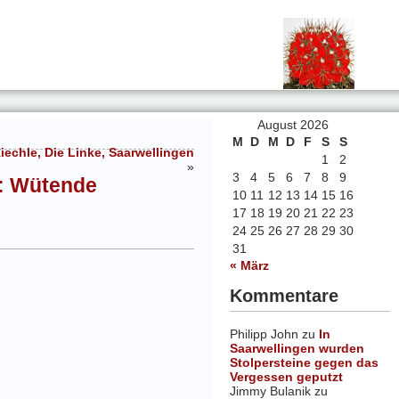
August 2026
M
D
M
D
F
S
S
echle, Die Linke, Saarwellingen
1
2
»
3
4
5
6
7
8
9
e: Wütende
10
11
12
13
14
15
16
17
18
19
20
21
22
23
24
25
26
27
28
29
30
31
« März
Kommentare
Philipp John
zu
In
Saarwellingen wurden
Stolpersteine gegen das
Vergessen geputzt
Jimmy Bulanik
zu