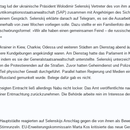
tag lud der ukrainische Präsident Wolodimir Selenskij Vertreter des von ihm
Antikorruptionsstaatsanwaltschaft (SAP) zusammen mit Angehörigen des Siche
einem Gespräch. Selenskij erklärte danach auf Telegram, es sei die Ausarbei
nnerhalb von zwei Wochen vorliegen solle. Dazu stellte er ein Familienfoto d
schwörungsformel: »Wir alle haben einen gemeinsamen Feind – die russischen
.«
rainer in Kiew, Charkiw, Odessa und weiteren Städten am Dienstag abend äuß
itere Kundgebungen angekündigt waren. Am Dienstag hatte das Parlament in
indem es sie der Generalstaatsanwaltschaft unterstellte. Selenskij unterzei
gen die Protestierenden auf die Straßen. Zuvor hatten Geheimdienst und Pol
Teil physischer Gewalt durchgeführt. Parallel hatten Regierung und Medien
t Russland gemunkelt wurde. Belege dafür gab es nicht.
eigten Eintracht ließ allerdings Nabu nicht locker. Das Amt veröffentlichte 
einer Entmachtung zurückzunehmen. Die Behörde arbeite rein im Interesse de
-Hauptstädte reagierten auf Selenskijs Anschlag gegen die von ihnen als Bewe
tirnrunzeln. EU-Erweiterungskommissarin Marta Kos kritisierte das neue Ges