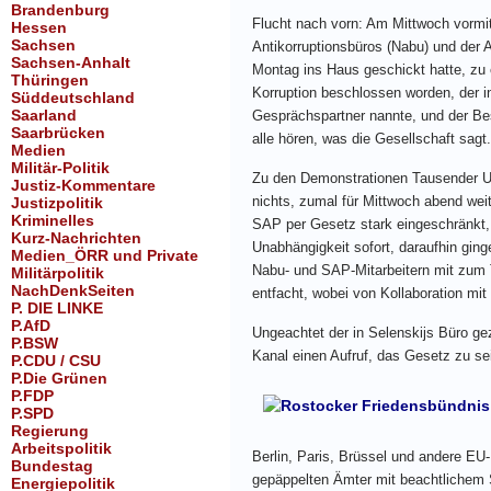
Brandenburg
Flucht nach vorn: Am Mittwoch vormit
Hessen
Sachsen
Antikorruptionsbüros (Nabu) und der 
Sachsen-Anhalt
Montag ins Haus geschickt hatte, zu 
Thüringen
Korruption beschlossen worden, der i
Süddeutschland
Saarland
Gesprächspartner nannte, und der Be
Saarbrücken
alle hören, was die Gesellschaft sagt
Medien
Militär-Politik
Zu den Demonstrationen Tausender Uk
Justiz-Kommentare
nichts, zumal für Mittwoch abend we
Justizpolitik
Kriminelles
SAP per Gesetz stark eingeschränkt, 
Kurz-Nachrichten
Unabhängigkeit sofort, daraufhin gin
Medien_ÖRR und Private
Nabu- und SAP-Mitarbeitern mit zum 
Militärpolitik
NachDenkSeiten
entfacht, wobei von Kollaboration mi
P. DIE LINKE
P.AfD
Ungeachtet der in Selenskijs Büro gez
P.BSW
Kanal einen Aufruf, das Gesetz zu s
P.CDU / CSU
P.Die Grünen
P.FDP
P.SPD
Regierung
Arbeitspolitik
Berlin, Paris, Brüssel und andere EU
Bundestag
gepäppelten Ämter mit beachtlichem S
Energiepolitik