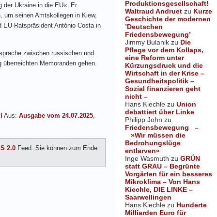
Produktionsgesellschaft!
der Ukraine in die EU«. Er
Waltraud Andruet
zu
Kurze
, um seinen Amtskollegen in Kiew,
Geschichte der modernen
 EU-Ratspräsident António Costa in
’Deutschen
Friedensbewegung’
Jimmy Bulanik
zu
Die
Pflege vor dem Kollaps,
espräche zwischen russischen und
eine Reform unter
tig überreichten Memoranden gehen.
Kürzungsdruck und die
Wirtschaft in der Krise –
Gesundheitspolitik –
Sozial finanzieren geht
nicht –
Hans Kiechle
zu
Union
debattiert über Linke
l
Aus:
Ausgabe vom 24.07.2025
,
Philipp John
zu
Friedensbewegung –
»Wir müssen die
Bedrohungslüge
S 2.0
Feed. Sie können zum Ende
entlarven«
Inge Wasmuth
zu
GRÜN
statt GRAU – Begrünte
Vorgärten für ein besseres
Mikroklima – Von Hans
Kiechle, DIE LINKE –
Saarwellingen
Hans Kiechle
zu
Hunderte
Milliarden Euro für