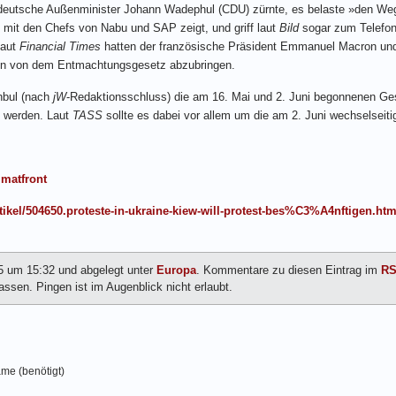
deutsche Außenminister Johann Wadephul (CDU) zürnte, es belaste »den Weg 
hn mit den Chefs von Nabu und SAP zeigt, und griff laut
Bild
sogar zum Telefon
Laut
Financial Times
hatten der französische Präsident Emmanuel Macron und
 ihn von dem Entmachtungsgesetz abzubringen.
anbul (nach
jW
-Redaktionsschluss) die am 16. Mai und 2. Juni begonnenen G
t werden. Laut
TASS
sollte es dabei vor allem um die am 2. Juni wechselsei
imatfront
tikel/504650.proteste-in-ukraine-kiew-will-protest-bes%C3%A4nftigen.htm
25 um 15:32 und abgelegt unter
Europa
. Kommentare zu diesen Eintrag im
RS
ssen. Pingen ist im Augenblick nicht erlaubt.
me (benötigt)