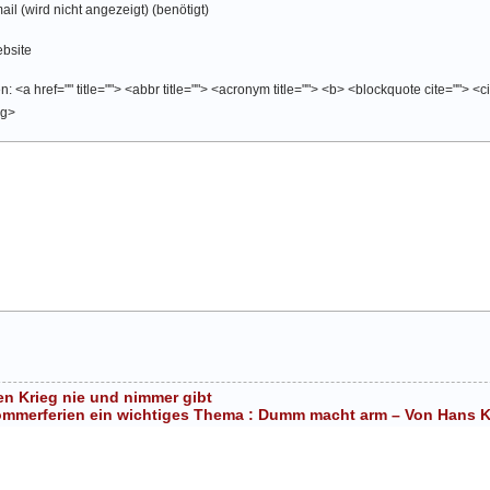
ail (wird nicht angezeigt) (benötigt)
bsite
 <a href="" title=""> <abbr title=""> <acronym title=""> <b> <blockquote cite=""> <
ng>
en Krieg nie und nimmer gibt
mmerferien ein wichtiges Thema : Dumm macht arm – Von Hans Ki