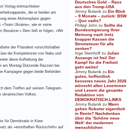
Deutsches Gold – Raus
 am Vortag entmachteten
aus den Trump-USA
Jimmy Bulanik
zu
Ein Blick
rheitsapparats, die er beiden am
– 9 Monate – zurück: BSW
tung eines Aktionsplans gegen
– Quo vadis?
es »Team Ukraine«, wie er seine
Philipp John
zu
Sollte die
Bundesregierung Ihrer
 Besatzer.« Dem ließ er folgen. »Wir
Meinung nach trotz
knapper Kassen die
Stromsteuer für alle
erte der Präsident vorsichtshalber
senken?
Inge Steinhoff
zu
Julian
 Kiew die Kompetenzen von Nabu und
Assange ist frei! Der
chnete diese Aufhebung der
Kampf für die Freiheit
izei am Montag Dutzende Razzien bei
geht weiter!
Jimmy Bulanik
zu
Ein
 eine Kampagne gegen beide Behörden
gutes, hoffentlich
besseres neues Jahr 2026
wünscht allen Leserinnen
nach dem Treffen auf seinem Telegram-
und Lesern die gesamte
s ukrainischen Volkes.
Redaktion von
DEMOKRATISCH-LINKS
Jimmy Bulanik
zu
Wann
gehen Roboter eigentlich
in Rente? Nachdenken
über die ’Schöne neue
is für Demokratie in Kiew
Welt’ der modernen
etz als »ernsthaften Rückschritt« auf
menschlichen