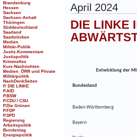
Brandenburg
April 2024
Hessen
Sachsen
Sachsen-Anhalt
DIE LINKE 
Thüringen
Süddeutschland
Saarland
ABWÄRTS
Saarbrücken
Medien
Militär-Politik
Justiz-Kommentare
Justizpolitik
Kriminelles
Kurz-Nachrichten
Entwicklung der Mit
Medien_ÖRR und Private
Militärpolitik
NachDenkSeiten
Bundesland
P. DIE LINKE
P.AfD
P.BSW
P.CDU / CSU
P.Die Grünen
Baden-Württemberg
P.FDP
P.SPD
Regierung
Bayern
Arbeitspolitik
Bundestag
Energiepolitik