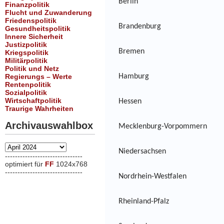
Berlin
Finanzpolitik
Flucht und Zuwanderung
Friedenspolitik
Brandenburg
Gesundheitspolitik
Innere Sicherheit
Justizpolitik
Bremen
Kriegspolitik
Militärpolitik
Politik und Netz
Regierungs – Werte
Hamburg
Rentenpolitik
Sozialpolitik
Wirtschaftpolitik
Hessen
Traurige Wahrheiten
Archivauswahlbox
Mecklenburg-Vorpommern
Archivauswahlbox
Niedersachsen
-------------------------------
optimiert für
FF
1024x768
-------------------------------
Nordrhein-Westfalen
xxx
Rheinland-Pfalz