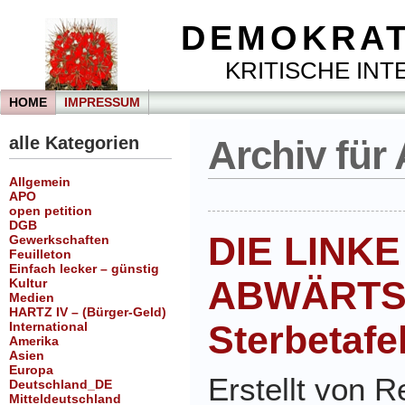
DEMOKRAT
KRITISCHE INTE
HOME
IMPRESSUM
alle Kategorien
Archiv für 
Allgemein
APO
open petition
DGB
DIE LINKE
Gewerkschaften
Feuilleton
Einfach lecker – günstig
ABWÄRTST
Kultur
Medien
HARTZ IV – (Bürger-Geld)
Sterbetafel
International
Amerika
Asien
Europa
Erstellt von 
Deutschland_DE
Mitteldeutschland