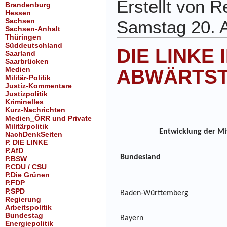
Erstellt von 
Brandenburg
Hessen
Sachsen
Samstag 20. A
Sachsen-Anhalt
Thüringen
Süddeutschland
DIE LINKE 
Saarland
Saarbrücken
Medien
ABWÄRTS
Militär-Politik
Justiz-Kommentare
Justizpolitik
Kriminelles
Kurz-Nachrichten
Medien_ÖRR und Private
Militärpolitik
Entwicklung der Mit
NachDenkSeiten
P. DIE LINKE
P.AfD
Bundesland
P.BSW
P.CDU / CSU
P.Die Grünen
P.FDP
P.SPD
Baden-Württemberg
Regierung
Arbeitspolitik
Bundestag
Bayern
Energiepolitik