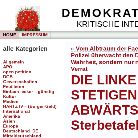
DEMOKRAT
KRITISCHE INTE
HOME
IMPRESSUM
alle Kategorien
«
Vom Albtraum der Fae
Polizei überwacht den 
Wahrheit, sondern nur 
Allgemein
APO
Verrat
open petition
DIE LINKE
DGB
Gewerkschaften
Feuilleton
STETIGEN
Einfach lecker – günstig
Kultur
Medien
ABWÄRTST
HARTZ IV – (Bürger-Geld)
International
Amerika
Sterbetafel
Asien
Europa
Deutschland_DE
Mitteldeutschland