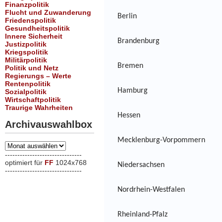
Finanzpolitik
Flucht und Zuwanderung
Berlin
Friedenspolitik
Gesundheitspolitik
Innere Sicherheit
Brandenburg
Justizpolitik
Kriegspolitik
Militärpolitik
Bremen
Politik und Netz
Regierungs – Werte
Rentenpolitik
Hamburg
Sozialpolitik
Wirtschaftpolitik
Traurige Wahrheiten
Hessen
Archivauswahlbox
Mecklenburg-Vorpommern
Archivauswahlbox
-------------------------------
optimiert für
FF
1024x768
Niedersachsen
-------------------------------
xxx
Nordrhein-Westfalen
Rheinland-Pfalz