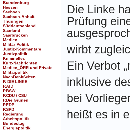
Brandenburg
Die Linke hat
Hessen
Sachsen
Sachsen-Anhalt
Prüfung ein
Thüringen
Süddeutschland
ausgesproc
Saarland
Saarbrücken
Medien
Militär-Politik
wirbt zugle
Justiz-Kommentare
Justizpolitik
Kriminelles
Ein Verbot 
Kurz-Nachrichten
Medien_ÖRR und Private
Militärpolitik
NachDenkSeiten
inklusive de
P. DIE LINKE
P.AfD
P.BSW
bei Vorlieg
P.CDU / CSU
P.Die Grünen
P.FDP
P.SPD
heißt es i
Regierung
Arbeitspolitik
Bundestag
Energiepolitik