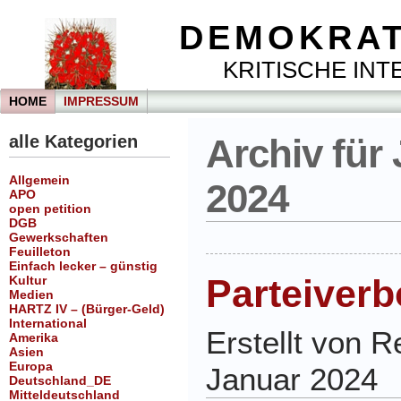
DEMOKRAT
KRITISCHE INTE
HOME
IMPRESSUM
alle Kategorien
Archiv für 
Allgemein
2024
APO
open petition
DGB
Gewerkschaften
Feuilleton
Einfach lecker – günstig
Parteiverb
Kultur
Medien
HARTZ IV – (Bürger-Geld)
International
Erstellt von 
Amerika
Asien
Europa
Januar 2024
Deutschland_DE
Mitteldeutschland