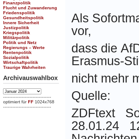
Finanzpolitik
Flucht und Zuwanderung
Friedenspolitik
Als Sofortm
Gesundheitspolitik
Innere Sicherheit
vor,
Justizpolitik
Kriegspolitik
Militärpolitik
Politik und Netz
dass die Af
Regierungs – Werte
Rentenpolitik
Erasmus-Sti
Sozialpolitik
Wirtschaftpolitik
Traurige Wahrheiten
nicht mehr 
Archivauswahlbox
Archivauswahlbox
Quelle:
-------------------------------
optimiert für
FF
1024x768
-------------------------------
ZDFtext S
xxx
28.01.24
N
achrichte