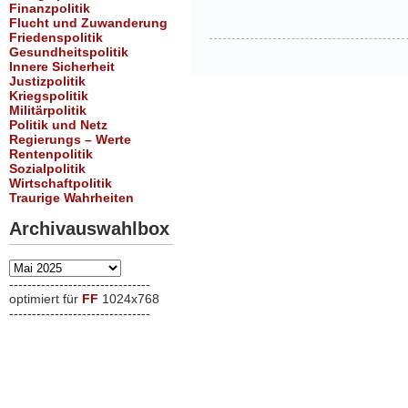
Finanzpolitik
Flucht und Zuwanderung
Friedenspolitik
Gesundheitspolitik
Innere Sicherheit
Justizpolitik
Kriegspolitik
Militärpolitik
Politik und Netz
Regierungs – Werte
Rentenpolitik
Sozialpolitik
Wirtschaftpolitik
Traurige Wahrheiten
Archivauswahlbox
Archivauswahlbox
-------------------------------
optimiert für
FF
1024x768
-------------------------------
xxx