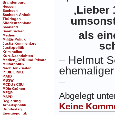
Brandenburg
Lieber
Hessen
„
Sachsen
Sachsen-Anhalt
umsonst
Thüringen
Süddeutschland
Saarland
Saarbrücken
als ei
Medien
Militär-Politik
sc
Justiz-Kommentare
Justizpolitik
Kriminelles
Kurz-Nachrichten
– Helmut S
Medien_ÖRR und Private
Militärpolitik
ehemaliger
NachDenkSeiten
P. DIE LINKE
P.AfD
–
P.BSW
P.CDU / CSU
P.Die Grünen
P.FDP
Abgelegt unt
P.SPD
Regierung
Keine Komme
Arbeitspolitik
Bundestag
Energiepolitik