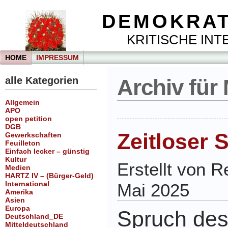
DEMOKRAT
KRITISCHE INTE
HOME
IMPRESSUM
alle Kategorien
Archiv für 
Allgemein
APO
open petition
DGB
Zeitloser 
Gewerkschaften
Feuilleton
Einfach lecker – günstig
Kultur
Erstellt von 
Medien
HARTZ IV – (Bürger-Geld)
International
Mai 2025
Amerika
Asien
Europa
Spruch des
Deutschland_DE
Mitteldeutschland