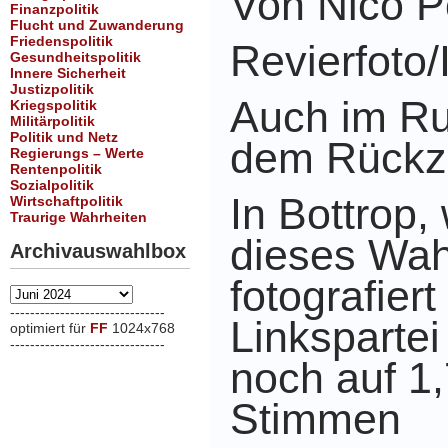
Von Nico 
Finanzpolitik
Flucht und Zuwanderung
Friedenspolitik
Revierfot
Gesundheitspolitik
Innere Sicherheit
Justizpolitik
Auch im Ru
Kriegspolitik
Militärpolitik
Politik und Netz
dem Rückz
Regierungs – Werte
Rentenpolitik
Sozialpolitik
In Bottrop,
Wirtschaftpolitik
Traurige Wahrheiten
dieses Wah
Archivauswahlbox
fotografier
Archivauswahlbox
-------------------------------
Linksparte
optimiert für
FF
1024x768
-------------------------------
xxx
noch auf 1,
Stimmen