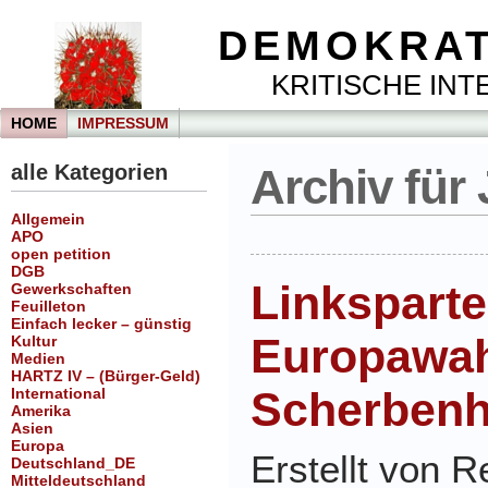
DEMOKRAT
KRITISCHE INTE
HOME
IMPRESSUM
alle Kategorien
Archiv für 
Allgemein
APO
open petition
DGB
Linksparte
Gewerkschaften
Feuilleton
Einfach lecker – günstig
Europawah
Kultur
Medien
HARTZ IV – (Bürger-Geld)
Scherbenh
International
Amerika
Asien
Europa
Erstellt von 
Deutschland_DE
Mitteldeutschland