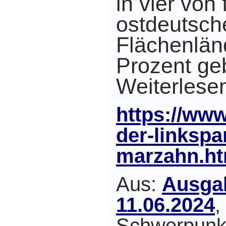
in vier von 
ostdeutsch
Flächenländ
Prozent ge
Weiterles
https://www
der-linkspa
marzahn.ht
Aus:
Ausga
11.06.2024
,
Schwerpunk