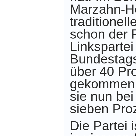
Marzahn-He
traditionel
schon der 
Linksparte
Bundestags
über 40 Pr
gekommen 
sie nun be
sieben Pro
Die Partei 