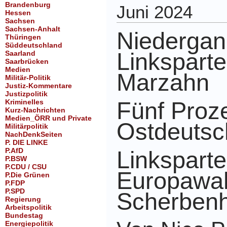
Brandenburg
Juni 2024
Hessen
Sachsen
Sachsen-Anhalt
Niedergan
Thüringen
Süddeutschland
Linksparte
Saarland
Saarbrücken
Medien
Marzahn
Militär-Politik
Justiz-Kommentare
Justizpolitik
Fünf Proze
Kriminelles
Kurz-Nachrichten
Medien_ÖRR und Private
Ostdeutsc
Militärpolitik
NachDenkSeiten
P. DIE LINKE
P.AfD
Linksparte
P.BSW
P.CDU / CSU
Europawah
P.Die Grünen
P.FDP
P.SPD
Scherben
Regierung
Arbeitspolitik
Bundestag
Energiepolitik