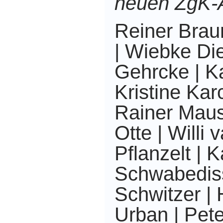
neuen ZgK-
Reiner Brau
| Wiebke Di
Gehrcke | K
Kristine Karc
Rainer Mausf
Otte | Willi 
Pflanzelt | 
Schwabediss
Schwitzer |
Urban | Pet