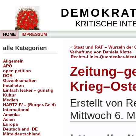
DEMOKRAT
KRITISCHE INTE
HOME
IMPRESSUM
alle Kategorien
«
Staat und RAF – Wurzeln der 
Verhaftung von Daniela Klette
Rechts-Links-Querdenker-Identit
Allgemein
APO
Zeitung–g
open petition
DGB
Gewerkschaften
Krieg–Ost
Feuilleton
Einfach lecker – günstig
Kultur
Erstellt von 
Medien
HARTZ IV – (Bürger-Geld)
International
Mittwoch 6. M
Amerika
Asien
Europa
Deutschland_DE
Mitteldeutschland