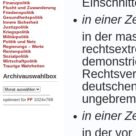
Einschnit
Finanzpolitik
Flucht und Zuwanderung
Friedenspolitik
in einer Ze
Gesundheitspolitik
Innere Sicherheit
Justizpolitik
Kriegspolitik
in der ma
Militärpolitik
Politik und Netz
rechtsext
Regierungs – Werte
Rentenpolitik
Sozialpolitik
demonstrie
Wirtschaftpolitik
Traurige Wahrheiten
Rechtsver
Archivauswahlbox
deutschen 
Archivauswahlbox
ungebrems
-------------------------------
optimiert für
FF
1024x768
-------------------------------
xxx
in einer Ze
in der vo