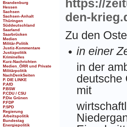
https://ze
Brandenburg
Hessen
Sachsen
den-krieg.
Sachsen-Anhalt
Thüringen
Süddeutschland
Saarland
Zu den Ost
Saarbrücken
Medien
Militär-Politik
in einer Ze
Justiz-Kommentare
Justizpolitik
Kriminelles
Kurz-Nachrichten
in der amb
Medien_ÖRR und Private
Militärpolitik
deutsche 
NachDenkSeiten
P. DIE LINKE
P.AfD
mit
P.BSW
P.CDU / CSU
P.Die Grünen
wirtschaft
P.FDP
P.SPD
Regierung
Niedergan
Arbeitspolitik
Bundestag
Energiepolitik