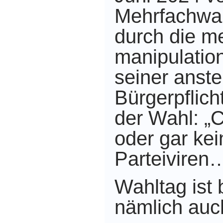
Mehrfachwah
durch die m
manipulation
seiner anst
Bürgerpflich
der Wahl: „C
oder gar kei
Parteiviren…
Wahltag ist
nämlich auc