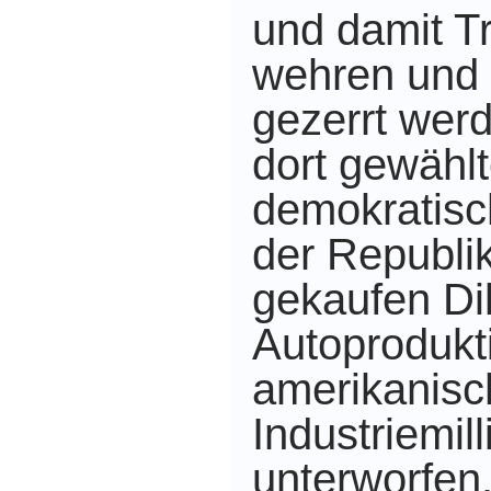
und damit T
wehren und v
gezerrt wer
dort gewähl
demokratisc
der Republi
gekaufen Dik
Autoprodukt
amerikanis
Industriemill
unterworfen