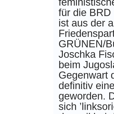
feministisch
für die BRD 
ist aus der a
Friedenspar
GRÜNEN/Bün
Joschka Fis
beim Jugosl
Gegenwart 
definitiv ein
geworden. 
sich ’linksor