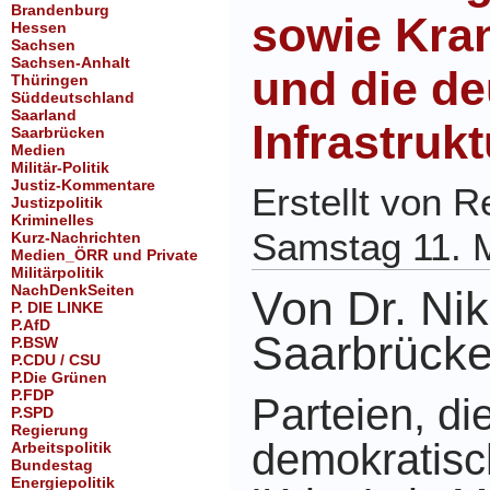
Brandenburg
sowie Kra
Hessen
Sachsen
Sachsen-Anhalt
und die d
Thüringen
Süddeutschland
Saarland
Infrastrukt
Saarbrücken
Medien
Militär-Politik
Justiz-Kommentare
Erstellt von 
Justizpolitik
Kriminelles
Samstag 11. 
Kurz-Nachrichten
Medien_ÖRR und Private
Militärpolitik
NachDenkSeiten
Von Dr. Nik
P. DIE LINKE
P.AfD
Saarbrücke
P.BSW
P.CDU / CSU
P.Die Grünen
P.FDP
Parteien, die
P.SPD
Regierung
demokratisc
Arbeitspolitik
Bundestag
Energiepolitik