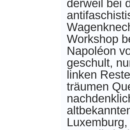
derweil bei 
antifaschist
Wagenknecht
Workshop b
Napoléon vo
geschult, nu
linken Reste
träumen Qu
nachdenklic
altbekannte
Luxemburg, 