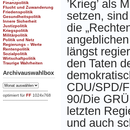
’Krieg’ als Mi
Finanzpolitik
Flucht und Zuwanderung
setzen, sind
Friedenspolitik
Gesundheitspolitik
Innere Sicherheit
die „Rechten
Justizpolitik
Kriegspolitik
Militärpolitik
angeblichen
Politik und Netz
Regierungs – Werte
längst regie
Rentenpolitik
Sozialpolitik
Wirtschaftpolitik
den Taten d
Traurige Wahrheiten
demokratisc
Archivauswahlbox
CDU/SPD/F
Archivauswahlbox
-------------------------------
90/Die GRÜ
optimiert für
FF
1024x768
-------------------------------
xxx
letzten Reg
und auch sc