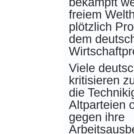
bekämpft we
freiem Welth
plötzlich Pr
dem deutsc
Wirtschaftp
Viele deuts
kritisieren z
die Technik
Altparteien 
gegen ihre
Arbeitsausb