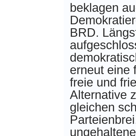
beklagen auc
Demokratiere
BRD. Längst
aufgeschlo
demokratisc
erneut eine f
freie und fri
Alternative 
gleichen s
Parteienbrei
ungehaltene