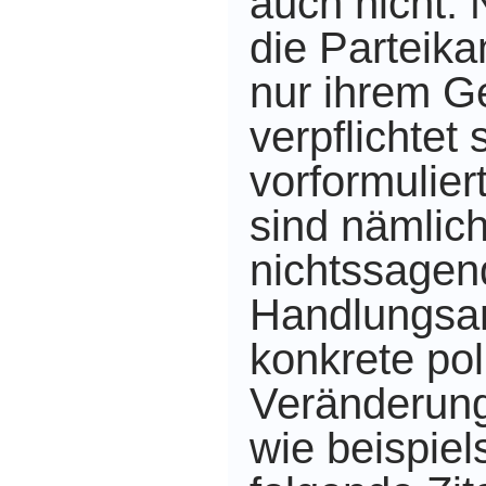
auch nicht. 
die Parteik
nur ihrem G
verpflichtet
vorformulie
sind nämlic
nichtssagen
Handlungsa
konkrete pol
Veränderung
wie beispie