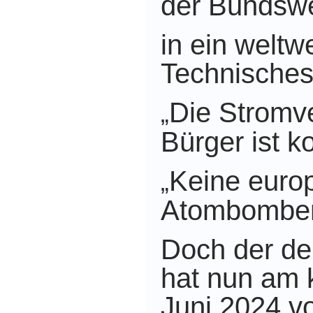
der Bundsw
in ein weltw
Technisches 
Die Stromve
„
Bürger ist k
Keine euro
„
Atombomben
Doch der de
hat nun am
Juni 2024
vo