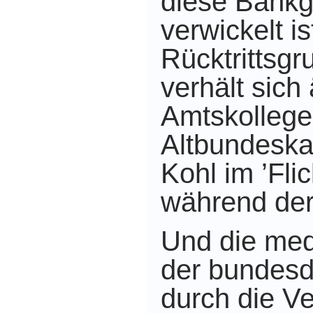
diese Bankg
verwickelt is
Rücktrittsg
verhält sich
Amtskollege
Altbundeska
Kohl im ’Fli
während der
Und die med
der bundesd
durch die V