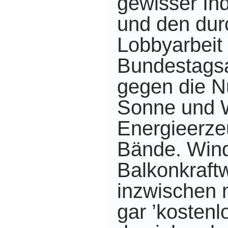
gewisser In
und den dur
Lobbyarbeit
Bundestags
gegen die N
Sonne und W
Energieerze
Bände. Win
Balkonkraft
inzwischen 
gar ’kostenl