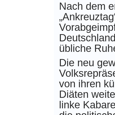
Nach dem er
„Ankreuztag
Vorabgeimp
Deutschland
übliche Ruhe
Die neu gew
Volksrepräs
von ihren k
Diäten weit
linke Kabare