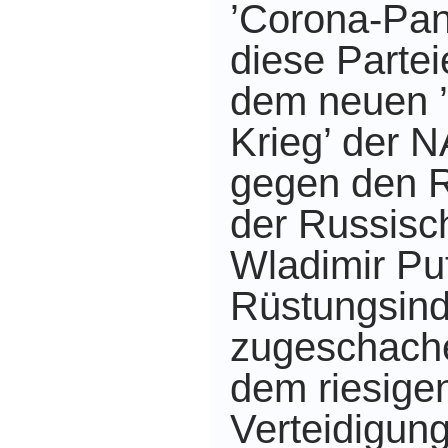
’Corona-Pa
diese Partei
dem neuen 
Krieg’ der 
gegen den 
der Russisc
Wladimir Put
Rüstungsindu
zugeschache
dem riesige
Verteidigung