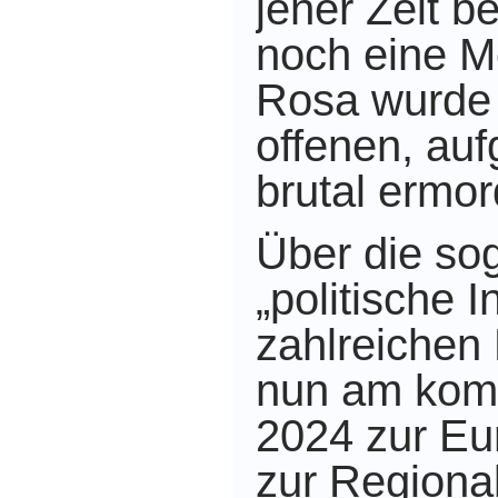
jener Zeit 
noch eine M
Rosa wurde 
offenen, auf
brutal ermo
Über die so
„politische I
zahlreichen
nun am kom
2024 zur Eu
zur Regional