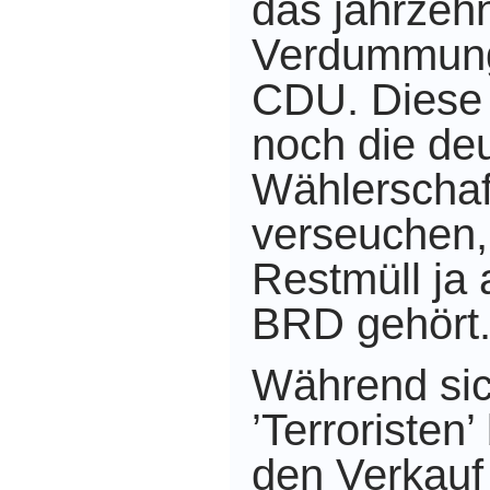
das jahrzeh
Verdummung
CDU. Diese w
noch die de
Wählerschaft
verseuchen,
Restmüll ja 
BRD gehört
Während sic
’Terroristen’
den Verkauf