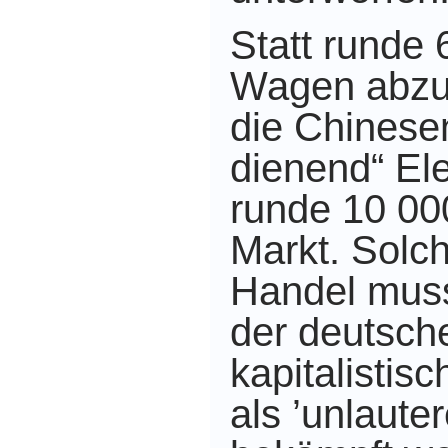
Statt runde 
Wagen abzu
die Chinese
dienend“ Ele
runde 10 00
Markt. Solc
Handel muss
der deutsch
kapitalistis
als ’unlaute