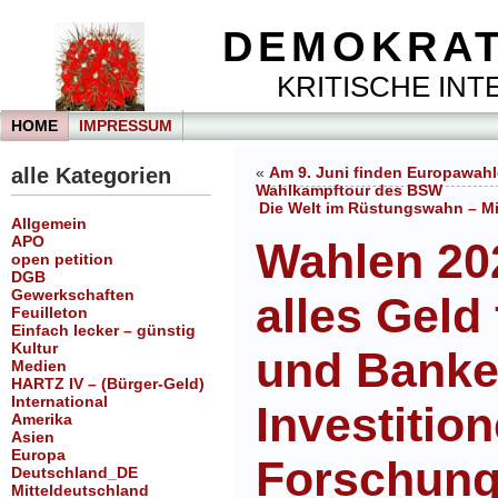
DEMOKRAT
KRITISCHE INTE
HOME
IMPRESSUM
alle Kategorien
«
Am 9. Juni finden Europawahle
Wahlkampftour des BSW
Die Welt im Rüstungswahn – Mil
Allgemein
APO
Wahlen 20
open petition
DGB
Gewerkschaften
alles Geld 
Feuilleton
Einfach lecker – günstig
Kultur
und Banken
Medien
HARTZ IV – (Bürger-Geld)
International
Investition
Amerika
Asien
Europa
Forschung
Deutschland_DE
Mitteldeutschland