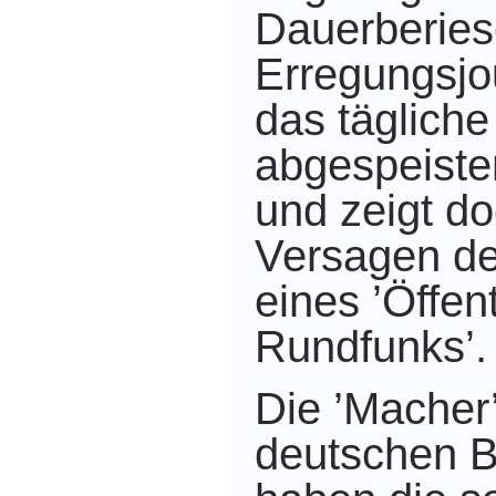
Dauerberies
Erregungsjo
das tägliche
abgespeist
und zeigt d
Versagen d
eines ’Öffen
Rundfunks’.
Die ’Macher
deutschen B