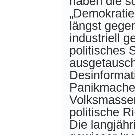
haben die s
„Demokratie
längst gegen
industriell 
politisches
ausgetauscht
Desinformat
Panikmache
Volksmassen
politische R
Die langjäh