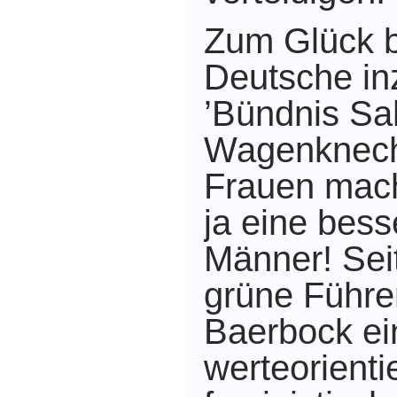
Zum Glück be
Deutsche in
’Bündnis Sa
Wagenknech
Frauen mach
ja eine besse
Männer! Sei
grüne Führe
Baerbock ei
werteorientie