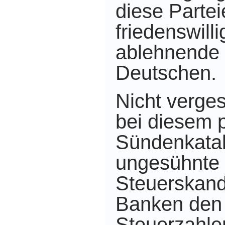
diese Partei
friedenswill
ablehnende 
Deutschen.
Nicht verge
bei diesem p
Sündenkatal
ungesühnte
Steuerskand
Banken den
Steuerzahle