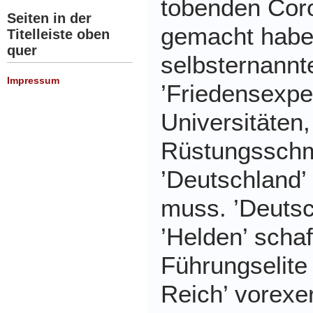
tobenden Cor
Seiten in der
gemacht haben
Titelleiste oben
quer
selbsternannt
Impressum
’Friedensexpe
Universitäten,
Rüstungsschm
’Deutschland’ 
muss. ’Deutsc
’Helden’ schaf
Führungselite
Reich’ vorexer