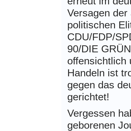
erneut im de
Versagen der 
politischen El
CDU/FDP/SPD
90/DIE GRÜN
offensichtlich 
Handeln ist tr
gegen das de
gerichtet!
Vergessen ha
geborenen Jou