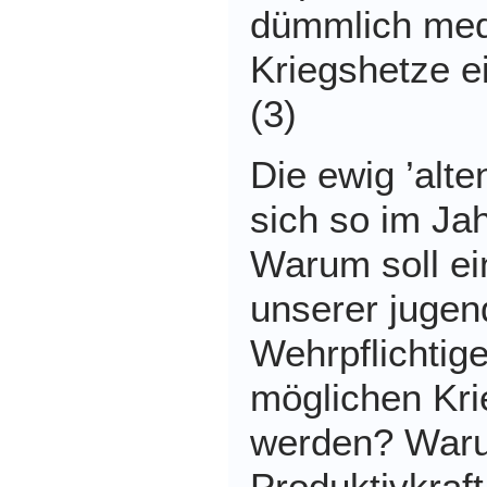
dümmlich medi
Kriegshetze e
(3)
Die ewig ’alte
sich so im Ja
Warum soll ei
unserer jugen
Wehrpflichtig
möglichen Kri
werden? Waru
Produktivkraf