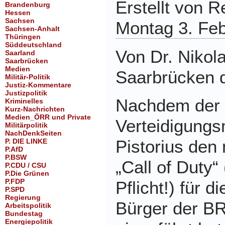
Erstellt von 
Brandenburg
Hessen
Sachsen
Montag 3. Fe
Sachsen-Anhalt
Thüringen
Süddeutschland
Von Dr. Nikol
Saarland
Saarbrücken
Medien
Saarbrücken 
Militär-Politik
Justiz-Kommentare
Justizpolitik
Nachdem der
Kriminelles
Kurz-Nachrichten
Medien_ÖRR und Private
Verteidigungs
Militärpolitik
NachDenkSeiten
Pistorius den 
P. DIE LINKE
P.AfD
P.BSW
„Call of Duty“
P.CDU / CSU
P.Die Grünen
P.FDP
Pflicht!) für d
P.SPD
Regierung
Bürger der B
Arbeitspolitik
Bundestag
Energiepolitik