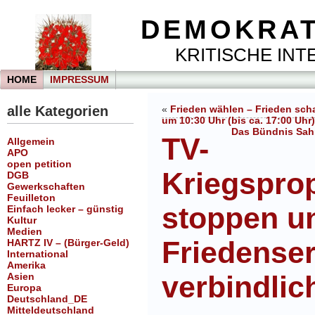
DEMOKRAT
KRITISCHE INTE
HOME
IMPRESSUM
alle Kategorien
«
Frieden wählen – Frieden scha
um 10:30 Uhr (bis ca. 17:00 Uh
Das Bündnis Sah
TV-
Allgemein
APO
open petition
Kriegspro
DGB
Gewerkschaften
Feuilleton
stoppen u
Einfach lecker – günstig
Kultur
Medien
Friedense
HARTZ IV – (Bürger-Geld)
International
Amerika
verbindlic
Asien
Europa
Deutschland_DE
Mitteldeutschland