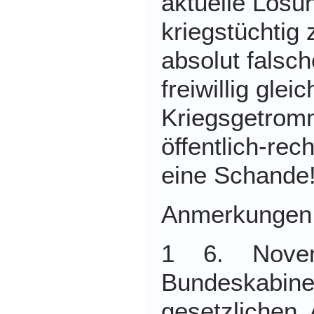
aktuelle Losu
kriegstüchtig
absolut falsc
freiwillig glei
Kriegsgetromm
öffentlich-rec
eine Schande
Anmerkungen
1 6. Nove
Bundeskab
gesetzlichen