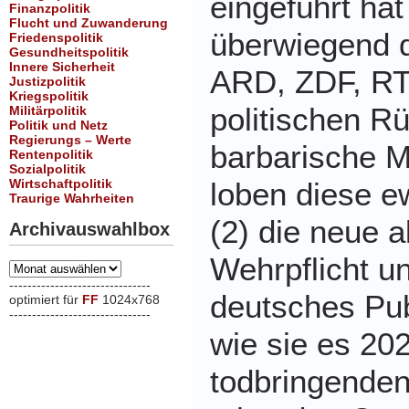
eingeführt hat
Finanzpolitik
Flucht und Zuwanderung
überwiegend 
Friedenspolitik
Gesundheitspolitik
Innere Sicherheit
ARD, ZDF, RT
Justizpolitik
Kriegspolitik
politischen Rü
Militärpolitik
Politik und Netz
Regierungs – Werte
barbarische Mi
Rentenpolitik
Sozialpolitik
Wirtschaftpolitik
loben diese 
Traurige Wahrheiten
(2) die neue 
Archivauswahlbox
Wehrpflicht u
Archivauswahlbox
-------------------------------
deutsches Pub
optimiert für
FF
1024x768
-------------------------------
xxx
wie sie es 202
todbringenden