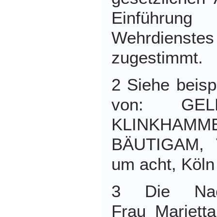
Einführun
Wehrdienste
zugestimmt.
2 Siehe beis
von: GEL
KLINKHAMM
BÄUTIGAM, V
um acht, Köln
3 Die Nachr
Frau Mariet