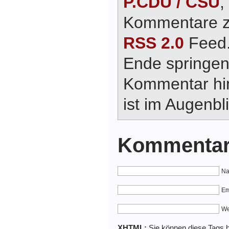
P.CDU / CSU
,
Kommentare zu
RSS 2.0
Feed.
Ende springen
Kommentar hin
ist im Augenbli
Kommentar
Na
Em
We
XHTML:
Sie können diese Tags be