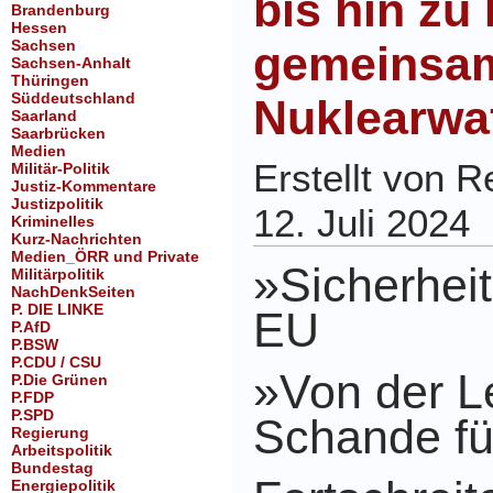
bis hin zu
Brandenburg
Hessen
Sachsen
gemeinsa
Sachsen-Anhalt
Thüringen
Süddeutschland
Nuklearwaf
Saarland
Saarbrücken
Medien
Erstellt von 
Militär-Politik
Justiz-Kommentare
Justizpolitik
12. Juli 2024
Kriminelles
Kurz-Nachrichten
Medien_ÖRR und Private
»Sicherheit
Militärpolitik
NachDenkSeiten
P. DIE LINKE
EU
P.AfD
P.BSW
P.CDU / CSU
»Von der Le
P.Die Grünen
P.FDP
P.SPD
Schande fü
Regierung
Arbeitspolitik
Bundestag
Energiepolitik