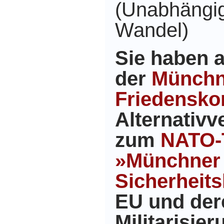
(Unabhängig
Wandel)
Sie haben a
der
Münchn
Friedensko
Alternativv
zum
NATO-T
»Münchner
Sicherheit
EU und der
Militarisie