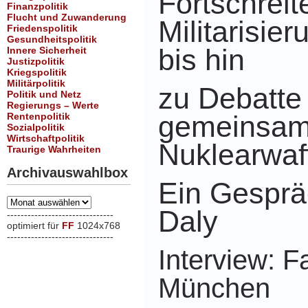
Fortschrei
Finanzpolitik
Flucht und Zuwanderung
Militarisie
Friedenspolitik
Gesundheitspolitik
bis hin
Innere Sicherheit
Justizpolitik
Kriegspolitik
Militärpolitik
zu Debatte
Politik und Netz
Regierungs – Werte
gemeinsa
Rentenpolitik
Sozialpolitik
Wirtschaftpolitik
Nuklearwaf
Traurige Wahrheiten
Archivauswahlbox
Ein Gesprä
Archivauswahlbox
Daly
-------------------------------
optimiert für
FF
1024x768
-------------------------------
xxx
Interview: F
München