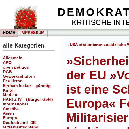
DEMOKRAT
KRITISCHE INTE
HOME
IMPRESSUM
alle Kategorien
«
USA stationieren zusätzliche
»Sicherhei
Allgemein
APO
open petition
der EU »V
DGB
Gewerkschaften
Feuilleton
ist eine S
Einfach lecker – günstig
Kultur
Medien
Europa« F
HARTZ IV – (Bürger-Geld)
International
Amerika
Militarisie
Asien
Europa
Deutschland_DE
Mitteldeutschland