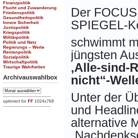
Finanzpolitik
Flucht und Zuwanderung
Der FOCUS, 
Friedenspolitik
Gesundheitspolitik
SPIEGEL-Ko
Innere Sicherheit
Justizpolitik
Kriegspolitik
Militärpolitik
schwimmt mi
Politik und Netz
Regierungs – Werte
jüngsten A
Rentenpolitik
Sozialpolitik
Wirtschaftpolitik
‚Alle-sind
Traurige Wahrheiten
nicht“-Well
Archivauswahlbox
Archivauswahlbox
Unter der Üb
-------------------------------
optimiert für
FF
1024x768
und Headlin
-------------------------------
xxx
alternative 
„Nachdenkse