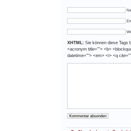
Na
Em
We
XHTML:
Sie können diese Tags be
<acronym title=""> <b> <blockquo
datetime=""> <em> <i> <q cite="