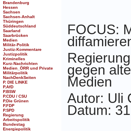
Brandenburg
Hessen
Sachsen
Sachsen-Anhalt
Thüringen
FOCUS: Mi
Süddeutschland
Saarland
Saarbrücken
diffamiere
Medien
Militär-Politik
Justiz-Kommentare
Regierung
Justizpolitik
Kriminelles
Kurz-Nachrichten
gegen alte
Medien_ÖRR und Private
Militärpolitik
Medien
NachDenkSeiten
P. DIE LINKE
P.AfD
P.BSW
Autor: Uli
P.CDU / CSU
P.Die Grünen
Datum: 31
P.FDP
P.SPD
Regierung
Arbeitspolitik
Bundestag
Energiepolitik