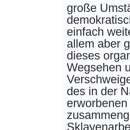
große Umst
demokratis
einfach wei
allem aber ga
dieses organ
Wegsehen 
Verschweige
des in der N
erworbenen
zusammenger
Sklavenarbe