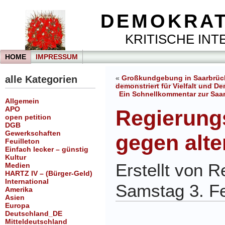
DEMOKRAT
KRITISCHE INTE
HOME
IMPRESSUM
alle Kategorien
«
Großkundgebung in Saarbrück
demonstriert für Vielfalt und D
Ein Schnellkommentar zur Saar
Allgemein
APO
Regierungs
open petition
DGB
Gewerkschaften
gegen alte
Feuilleton
Einfach lecker – günstig
Kultur
Erstellt von 
Medien
HARTZ IV – (Bürger-Geld)
International
Samstag 3. F
Amerika
Asien
Europa
Deutschland_DE
Mitteldeutschland