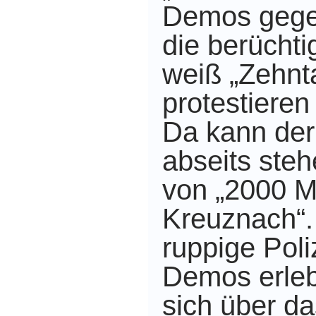
Demos gege
die berücht
weiß „Zehn
protestieren
Da kann der
abseits steh
von „2000 M
Kreuznach“.
ruppige Poli
Demos erleb
sich über d