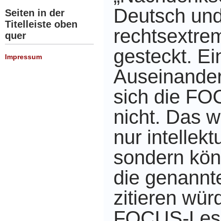
Deutsch und 
Seiten in der
Titelleiste oben
rechtsextre
quer
gesteckt. Ei
Impressum
Auseinander
sich die FO
nicht. Das w
nur intellekt
sondern kö
die genannt
zitieren wür
FOCUS-Lese