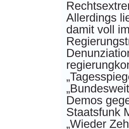
Rechtsextre
Allerdings 
damit voll i
Regierungst
Denunziatio
regierungko
„Tagesspieg
„Bundesweit
Demos gegen
Staatsfunk M
„Wieder Zeh