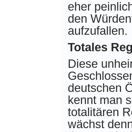
eher peinlic
den Würdent
aufzufallen.
Totales Re
Diese unhei
Geschlossen
deutschen Öf
kennt man s
totalitären 
wächst denn