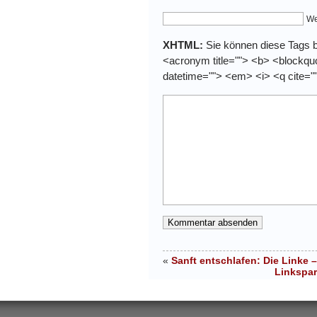
We
XHTML:
Sie können diese Tags be
<acronym title=""> <b> <blockquo
datetime=""> <em> <i> <q cite="
«
Sanft entschlafen: Die Linke
Linkspar