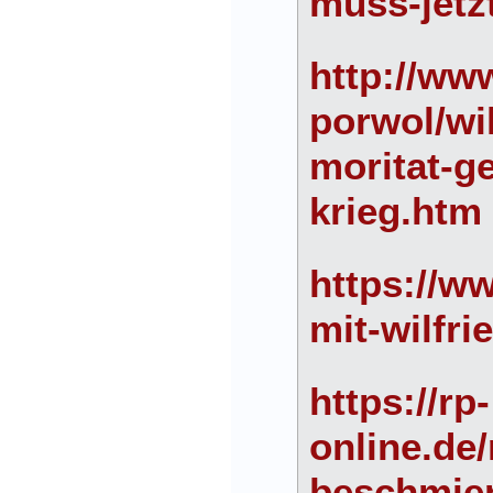
muss-jetz
http://ww
porwol/wi
moritat-g
krieg.htm
https://ww
mit-wilfri
https://rp-
online.de
beschmier