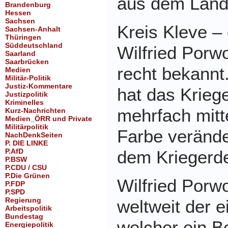
aus dem Landk
Brandenburg
Hessen
Sachsen
Kreis Kleve – 
Sachsen-Anhalt
Thüringen
Süddeutschland
Wilfried Porwo
Saarland
Saarbrücken
recht bekannt.
Medien
Militär-Politik
Justiz-Kommentare
hat das Krieg
Justizpolitik
Kriminelles
mehrfach mitt
Kurz-Nachrichten
Medien_ÖRR und Private
Militärpolitik
Farbe verände
NachDenkSeiten
P. DIE LINKE
P.AfD
dem Kriegerd
P.BSW
P.CDU / CSU
P.Die Grünen
Wilfried Porwo
P.FDP
P.SPD
Regierung
weltweit der 
Arbeitspolitik
Bundestag
welcher ein B
Energiepolitik