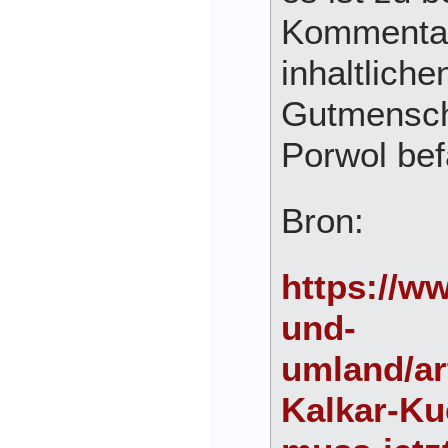
Kommentar
inhaltlich
Gutmensch
Porwol be
Bron:
https://ww
und-
umland/ar
Kalkar-Ku