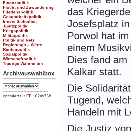
Finanzpolitik
Flucht und Zuwanderung
das Kriegerd
Friedenspolitik
Gesundheitspolitik
Josefsplatz in
Innere Sicherheit
Justizpolitik
Kriegspolitik
Porwol hat i
Militärpolitik
Politik und Netz
einem Musikv
Regierungs – Werte
Rentenpolitik
Sozialpolitik
Dies fand am 
Wirtschaftpolitik
Traurige Wahrheiten
Kalkar statt.
Archivauswahlbox
Die Solidarität
Archivauswahlbox
-------------------------------
optimiert für
FF
1024x768
Tugend, welch
-------------------------------
xxx
Handeln mit Le
Die Justiz vo