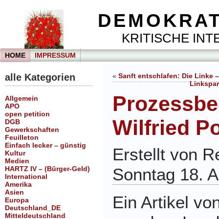
DEMOKRAT
KRITISCHE INTE
HOME
IMPRESSUM
alle Kategorien
«
Sanft entschlafen: Die Linke
Linkspar
Prozessb
Allgemein
APO
open petition
Wilfried P
DGB
Gewerkschaften
Feuilleton
Einfach lecker – günstig
Erstellt von 
Kultur
Medien
HARTZ IV – (Bürger-Geld)
Sonntag 18. 
International
Amerika
Asien
Ein Artikel v
Europa
Deutschland_DE
Mitteldeutschland