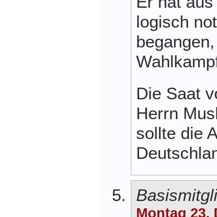
Er hat aus
logisch no
begangen, 
Wahlkampf
Die Saat 
Herrn Mus
sollte die
Deutschlan
Basismitgl
Montag 23.