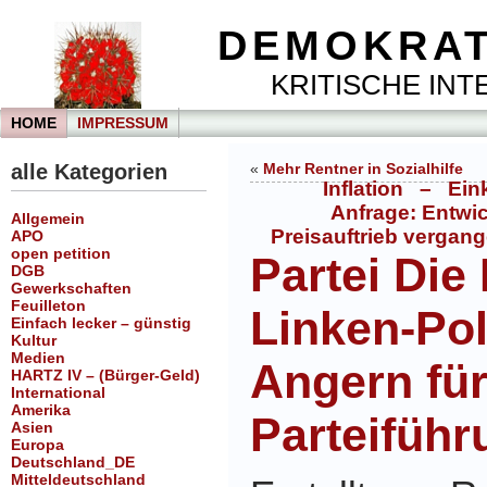
DEMOKRAT
KRITISCHE INTE
HOME
IMPRESSUM
alle Kategorien
«
Mehr Rentner in Sozialhilfe
Inflation – Ein
Anfrage: Entwi
Allgemein
Preisauftrieb vergang
APO
open petition
Partei Die
DGB
Gewerkschaften
Feuilleton
Linken-Pol
Einfach lecker – günstig
Kultur
Medien
Angern fü
HARTZ IV – (Bürger-Geld)
International
Amerika
Parteiführ
Asien
Europa
Deutschland_DE
Mitteldeutschland