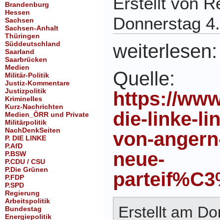
Erstellt von 
Brandenburg
Hessen
Donnerstag 4.
Sachsen
Sachsen-Anhalt
Thüringen
Süddeutschland
weiterlesen:
Saarland
Saarbrücken
Medien
Quelle:
Militär-Politik
Justiz-Kommentare
Justizpolitik
https://www
Kriminelles
Kurz-Nachrichten
die-linke-li
Medien_ÖRR und Private
Militärpolitik
NachDenkSeiten
von-anger
P. DIE LINKE
P.AfD
neue-
P.BSW
P.CDU / CSU
P.Die Grünen
parteif%C
P.FDP
P.SPD
Regierung
Arbeitspolitik
Erstellt am Do
Bundestag
Energiepolitik