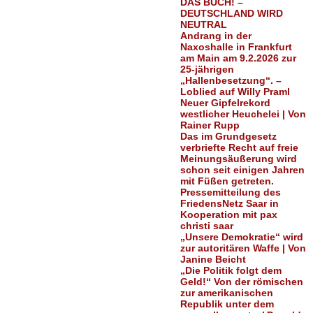
DAS BUCH! –
DEUTSCHLAND WIRD
NEUTRAL
Andrang in der
Naxoshalle in Frankfurt
am Main am 9.2.2026 zur
25-jährigen
„Hallenbesetzung“. –
Loblied auf Willy Praml
Neuer Gipfelrekord
westlicher Heuchelei | Von
Rainer Rupp
Das im Grundgesetz
verbriefte Recht auf freie
Meinungsäußerung wird
schon seit einigen Jahren
mit Füßen getreten.
Pressemitteilung des
FriedensNetz Saar in
Kooperation mit pax
christi saar
„Unsere Demokratie“ wird
zur autoritären Waffe | Von
Janine Beicht
„Die Politik folgt dem
Geld!“ Von der römischen
zur amerikanischen
Republik unter dem