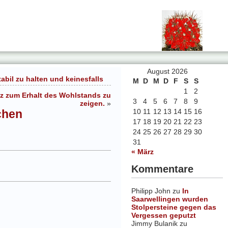
August 2026
bil zu halten und keinesfalls
M
D
M
D
F
S
S
1
2
tz zum Erhalt des Wohlstands zu
3
4
5
6
7
8
9
zeigen.
»
ichen
10
11
12
13
14
15
16
17
18
19
20
21
22
23
24
25
26
27
28
29
30
31
« März
Kommentare
Philipp John
zu
In
Saarwellingen wurden
Stolpersteine gegen das
Vergessen geputzt
Jimmy Bulanik
zu