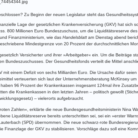
schlossen? Zu Beginn der neuen Legislatur steht das Gesundheitssyst
anzielle Lage der gesetzlichen Krankenversicherung (GKV) hat sich so
uss. 800 Millionen Euro Bundeszuschuss, um die Liquiditätsreserve des
 und Finanzministerium, wie das
Handelsblatt
am Dienstag abend berich
geschriebene Mindestgrenze von 20 Prozent der durchschnittlichen Mo
gesetzlich Versicherter und ihrer »Arbeitgeber« ein. Um die Beiträge sta
chen Bundeszuschusses. Der Gesundheitsfonds verteilt die Mittel ansch
 mit einem Defizit von sechs Milliarden Euro. Die Ursache dafür seie
imittel verteuerten sich laut der Unternehmensberatung McKinsey um 
 haben 96 Prozent der Krankenkassen insgesamt 124mal ihre Zusatzbei
atten die Krankenkassen in den letzten Jahren – politisch gewollt (Stich
icklungsgesetz) – vielerorts aufgebraucht.
froten Zahlen«, erklärte die neue Bundesgesundheitsministerin Nina 
ebene Liquiditätsreserve bereits unterschritten sei, sei ein »erster Wa
Lauterbach (SPD) übernommen. Die neue schwarz-rote Bundesregierung
e Finanzlage der GKV zu stabilisieren. Vorschläge dazu soll eine Kom