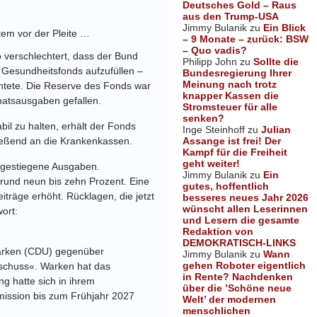
Deutsches Gold – Raus
aus den Trump-USA
Jimmy Bulanik
zu
Ein Blick
em vor der Pleite …
– 9 Monate – zurück: BSW
– Quo vadis?
 verschlechtert, dass der Bund
Philipp John
zu
Sollte die
 Gesundheitsfonds aufzufüllen –
Bundesregierung Ihrer
Meinung nach trotz
tete. Die Reserve des Fonds war
knapper Kassen die
natsausgaben gefallen.
Stromsteuer für alle
senken?
bil zu halten, erhält der Fonds
Inge Steinhoff
zu
Julian
Assange ist frei! Der
ließend an die Krankenkassen.
Kampf für die Freiheit
geht weiter!
n gestiegene Ausgaben.
Jimmy Bulanik
zu
Ein
rund neun bis zehn Prozent. Eine
gutes, hoffentlich
träge erhöht. Rücklagen, die jetzt
besseres neues Jahr 2026
wünscht allen Leserinnen
wort:
und Lesern die gesamte
Redaktion von
DEMOKRATISCH-LINKS
Warken (CDU) gegenüber
Jimmy Bulanik
zu
Wann
gehen Roboter eigentlich
rnschuss«. Warken hat das
in Rente? Nachdenken
 hatte sich in ihrem
über die ’Schöne neue
mission bis zum Frühjahr 2027
Welt’ der modernen
menschlichen