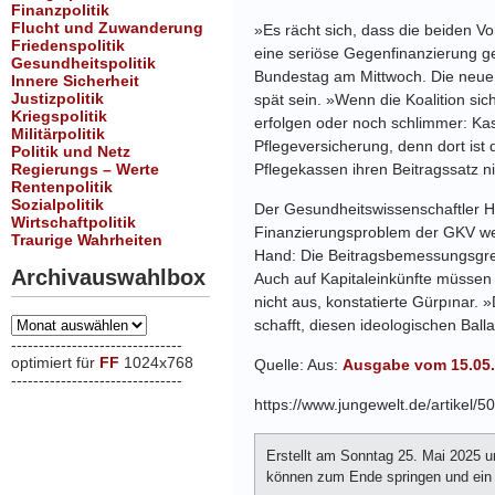
Finanzpolitik
Flucht und Zuwanderung
»Es rächt sich, dass die beiden V
Friedenspolitik
eine seriöse Gegenfinanzierung ge
Gesundheitspolitik
Bundestag am Mittwoch. Die neue 
Innere Sicherheit
Justizpolitik
spät sein. »Wenn die Koalition si
Kriegspolitik
erfolgen oder noch schlimmer: Kas
Militärpolitik
Pflegeversicherung, denn dort ist 
Politik und Netz
Regierungs – Werte
Pflegekassen ihren Beitragssatz n
Rentenpolitik
Sozialpolitik
Der Gesundheitswissenschaftler He
Wirtschaftpolitik
Finanzierungsproblem der GKV werd
Traurige Wahrheiten
Hand: Die Beitragsbemessungsgre
Archivauswahlbox
Auch auf Kapitaleinkünfte müssen 
nicht aus, konstatierte Gürpınar.
Archivauswahlbox
schafft, diesen ideologischen Balla
-------------------------------
optimiert für
FF
1024x768
Quelle: Aus:
Ausgabe vom 15.05
-------------------------------
xxx
https://www.jungewelt.de/artikel/5
Erstellt am Sonntag 25. Mai 2025 
können zum Ende springen und ein K