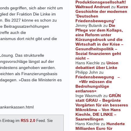
Produktionsgesellschaft!
Waltraud Andruet
zu
Kurze
nds gegriffen, sich aber nicht um
Geschichte der modernen
ied der Fraktion Die Linke im
’Deutschen
n. Bis 2027 könne es schon zu
Friedensbewegung’
Jimmy Bulanik
zu
Die
ele Beitragssatzerhöhungen
Pflege vor dem Kollaps,
reffe auch die
eine Reform unter
anismus dort nicht gibt und die
Kürzungsdruck und die
Wirtschaft in der Krise –
Gesundheitspolitik –
Sozial finanzieren geht
ösung. Das strukturelle
nicht –
ungsvorschläge längst auf der
Hans Kiechle
zu
Union
debattiert über Linke
mindestens angehoben werden.
Philipp John
zu
reichten als Finanzierungsbasis
Friedensbewegung –
 dagegen. »Dass die Ministerin es
»Wir müssen die
Bedrohungslüge
entlarven«
Inge Wasmuth
zu
GRÜN
statt GRAU – Begrünte
Vorgärten für ein besseres
krankenkassen.html
Mikroklima – Von Hans
Kiechle, DIE LINKE –
Saarwellingen
n Eintrag im
RSS 2.0
Feed. Sie
Hans Kiechle
zu
Hunderte
Milliarden Euro für