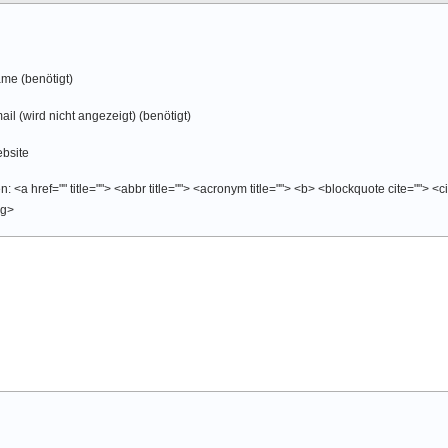
me (benötigt)
ail (wird nicht angezeigt) (benötigt)
bsite
 <a href="" title=""> <abbr title=""> <acronym title=""> <b> <blockquote cite=""> <
ng>