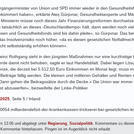
orgängerminister von Union und SPD immer wieder in den Gesundheitsfo
kümmert haben«, erklärte Ateș Gürpınar, Gesundheitsexperte und Mitgl
Ministerin müsse noch dieses Jahr Finanzierungsreformen durchsetze
ch tatsächlich an dieses ›Deutschlandtempo‹ hält, dann werden noch vi
sen und Gesundheitsfonds sind bis dahin pleite«, so Gürpınar. Das bet
das Insolvenzrisiko noch höher, »da es diesen gesetzlichen Notfallmech
icht selbstständig erhöhen können«.
inz Rothgang sieht in den jüngsten Maßnahmen nur eine kurzfristige L
e damit nicht behoben, sagte er laut Handelsblatt. Dabei liegen Lös
nze, die derzeit bei 5.512,50 Euro Einkommen im Monat liegt, muss 
Beiträge fällig werden. Die kleinen und mittleren Gehälter und Renten 
 »Dann gehen die Beitragssätze durch die Decke.« Die Union war immer
st abzuwerfen«, bezweifelte der Linke-Politiker.
.2025
, Seite 5 / Inland
00054.milliardendefizit-der-krankenkassen-trickserei-bei-gesetzlichen-
um 13:06 und abgelegt unter
Regierung
,
Sozialpolitik
. Kommentare zu diese
ommentar hinterlassen. Pingen ist im Augenblick nicht erlaubt.