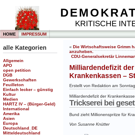
DEMOKRAT
KRITISCHE INTE
HOME
IMPRESSUM
alle Kategorien
«
Die Wirtschaftsweise Grimm h
anzuheben.
CDU-Generalsekretär Linnemann
Allgemein
APO
Milliardendefizit d
open petition
Krankenkassen – St
DGB
Gewerkschaften
Feuilleton
Erstellt von Redaktion am Sonnta
Einfach lecker – günstig
Kultur
Milliardendefizit der Krankenkass
Medien
Trickserei bei ges
HARTZ IV – (Bürger-Geld)
International
Amerika
Bund zieht Millionenspritze für Kr
Asien
Europa
Von Susanne Knütter
Deutschland_DE
Mitteldeutschland