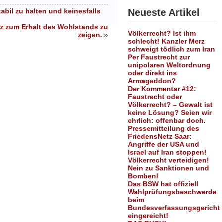
bil zu halten und keinesfalls
Neueste Artikel
tz zum Erhalt des Wohlstands zu
Völkerrecht? Ist ihm
zeigen.
»
schlecht! Kanzler Merz
schweigt tödlich zum Iran
Per Faustrecht zur
unipolaren Weltordnung
oder direkt ins
Armageddon?
Der Kommentar #12:
Faustrecht oder
Völkerrecht? – Gewalt ist
keine Lösung? Seien wir
ehrlich: offenbar doch.
Pressemitteilung des
FriedensNetz Saar:
Angriffe der USA und
Israel auf Iran stoppen!
Völkerrecht verteidigen!
Nein zu Sanktionen und
Bomben!
Das BSW hat offiziell
Wahlprüfungsbeschwerde
beim
Bundesverfassungsgericht
eingereicht!