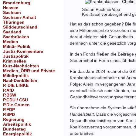
Brandenburg
Hessen
Stefan Puchner/dpa
Sachsen
Kreißsaal vorübergehend ge
Sachsen-Anhalt
Thüringen
Hat es das schon gegeben? Die fin
Süddeutschland
eine Millionenspritze vorziehen m
Saarland
Saarbrücken
darauf einigten sich Gesundheits-
Medien
demnach unter die gesetzlich vor
Militär-Politik
Justiz-Kommentare
In den Fonds fließen die Beiträge 
Justizpolitik
Steuermittel in Form eines jährli
Kriminelles
Kurz-Nachrichten
Medien_ÖRR und Private
Für das Jahr 2024 rechnet die GKV
Militärpolitik
Krankenhausaufenthalte und Arzne
NachDenkSeiten
Folge: Allein im vergangenen Jahr
P. DIE LINKE
P.AfD
eventuell hilfreich sein könnten, h
P.BSW
Gesundheitsversorgungsweiterentw
P.CDU / CSU
P.Die Grünen
Sie übernehme ein System in »tie
P.FDP
Handelsblatt
. Dass die vorgeschri
P.SPD
Regierung
Gesundheitsministerium von Karl 
Arbeitspolitik
Koalitionsvertrag vorgenommen, di
Bundestag
unterbreiten.
Energiepolitik