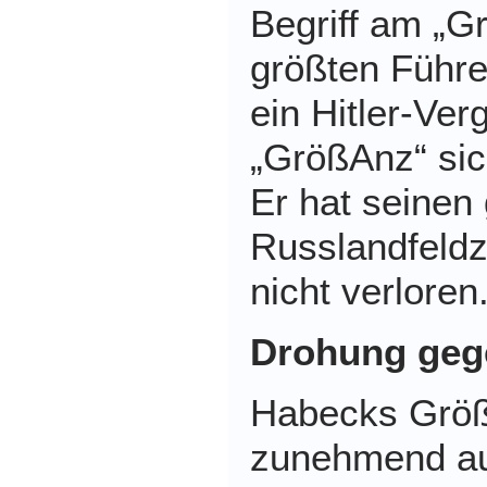
Begriff am „G
größten Führer
ein Hitler-Ver
„GrößAnz“ sic
Er hat seinen
Russlandfeld
nicht verloren
Drohung geg
Habecks Größ
zunehmend au