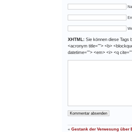
Na
Em
We
XHTML:
Sie können diese Tags be
<acronym title=""> <b> <blockquo
datetime=""> <em> <i> <q cite="
«
Gestank der Verwesung über 