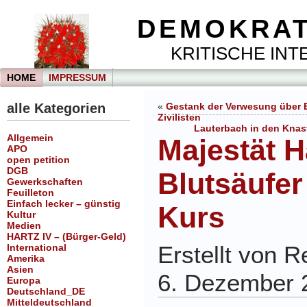
DEMOKRAT
KRITISCHE INTE
HOME
IMPRESSUM
alle Kategorien
«
Gestank der Verwesung über 
Zivilisten
Lauterbach in den Knas
Allgemein
Majestät 
APO
open petition
DGB
Blutsäufer
Gewerkschaften
Feuilleton
Einfach lecker – günstig
Kurs
Kultur
Medien
HARTZ IV – (Bürger-Geld)
Erstellt von 
International
Amerika
Asien
6. Dezember 
Europa
Deutschland_DE
Mitteldeutschland