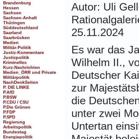
Brandenburg
Autor: Uli Ge
Hessen
Sachsen
Rationalgaler
Sachsen-Anhalt
Thüringen
Süddeutschland
25.11.2024
Saarland
Saarbrücken
Medien
Es war das Ja
Militär-Politik
Justiz-Kommentare
Justizpolitik
Wilhelm II., 
Kriminelles
Kurz-Nachrichten
Deutscher Kai
Medien_ÖRR und Private
Militärpolitik
NachDenkSeiten
zur Majestäts
P. DIE LINKE
P.AfD
die Deutschen 
P.BSW
P.CDU / CSU
P.Die Grünen
unter zwei M
P.FDP
P.SPD
Regierung
Untertan einsi
Arbeitspolitik
Bundestag
Majestät belei
Energiepolitik