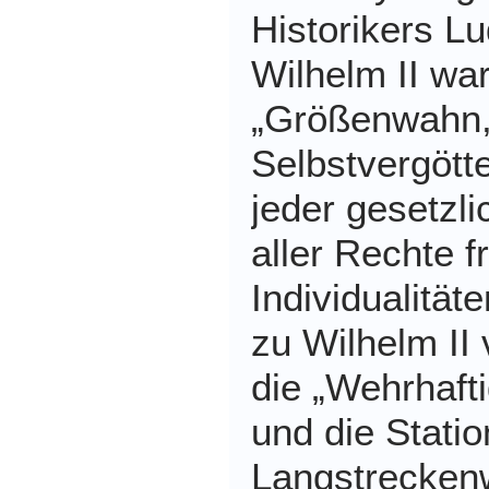
Historikers L
Wilhelm II war
„Größenwahn, 
Selbstvergött
jeder gesetzl
aller Rechte 
Individualität
zu Wilhelm II
die „Wehrhafti
und die Stati
Langstreckenw