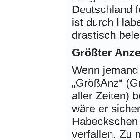
Deutschland fü
ist durch Hab
drastisch bele
Größter Anzei
Wenn jemand 
„GrößAnz“ (G
aller Zeiten)
wäre er siche
Habeckschen 
verfallen. Zu 