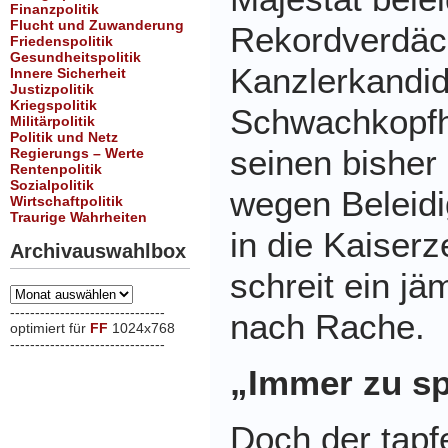
Finanzpolitik
Flucht und Zuwanderung
Rekordverdäch
Friedenspolitik
Gesundheitspolitik
Kanzlerkandid
Innere Sicherheit
Justizpolitik
Kriegspolitik
Schwachkopfh
Militärpolitik
Politik und Netz
seinen bisher
Regierungs – Werte
Rentenpolitik
Sozialpolitik
wegen Beleid
Wirtschaftpolitik
Traurige Wahrheiten
in die Kaiser
Archivauswahlbox
schreit ein j
Archivauswahlbox
-------------------------------
nach Rache.
optimiert für
FF
1024x768
-------------------------------
xxx
„
Immer zu sp
Doch der tapf