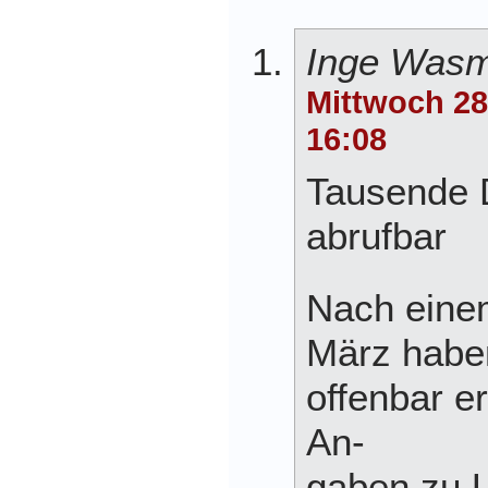
Inge Was
Mittwoch 28
16:08
Tausende
abrufbar
Nach eine
März habe
offenbar er
An-
gaben zu U