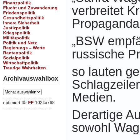
Finanzpolitik
verbreitet K
Flucht und Zuwanderung
Friedenspolitik
Gesundheitspolitik
Propaganda
Innere Sicherheit
Justizpolitik
Kriegspolitik
BSW empfän
Militärpolitik
„
Politik und Netz
Regierungs – Werte
russische P
Rentenpolitik
Sozialpolitik
Wirtschaftpolitik
so lauten ge
Traurige Wahrheiten
Archivauswahlbox
Schlagzeile
Archivauswahlbox
Medien.
-------------------------------
optimiert für
FF
1024x768
-------------------------------
Derartige A
xxx
sowohl Wag