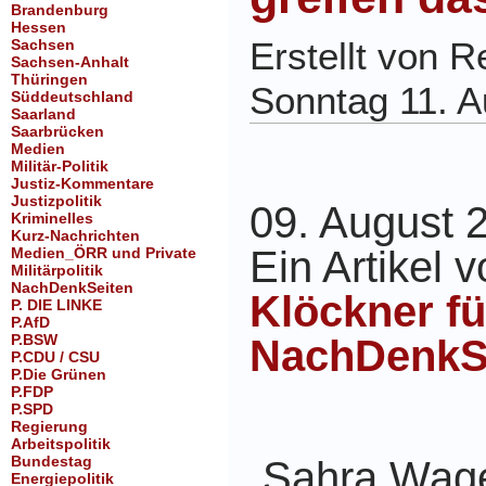
Brandenburg
Hessen
Erstellt von 
Sachsen
Sachsen-Anhalt
Thüringen
Sonntag 11. A
Süddeutschland
Saarland
Saarbrücken
Medien
Militär-Politik
Justiz-Kommentare
Justizpolitik
09. August 
Kriminelles
Kurz-Nachrichten
Ein Artikel 
Medien_ÖRR und Private
Militärpolitik
NachDenkSeiten
Klöckner fü
P. DIE LINKE
P.AfD
P.BSW
NachDenkS
P.CDU / CSU
P.Die Grünen
P.FDP
P.SPD
Regierung
Arbeitspolitik
Bundestag
Sahra Wag
„
Energiepolitik