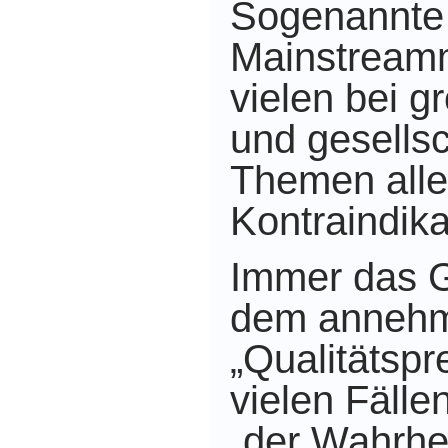
Sogenannte
Mainstream
vielen
bei g
und gesellsc
Themen
all
Kontraindika
Immer das G
dem annehm
„Qualitätspr
vielen Fällen
„der Wahrhei