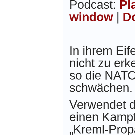
Podcast:
Pl
window
|
D
In ihrem Eif
nicht zu er
so die NAT
schwächen.
Verwendet d
einen Kampf
„Kreml-Prop