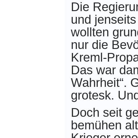
Die Regieru
und jenseits
wollten grun
nur die Bevö
Kreml-Propa
Das war dam
Wahrheit“. G
grotesk.
Und
Doch seit g
bemühen al
Krieger erne