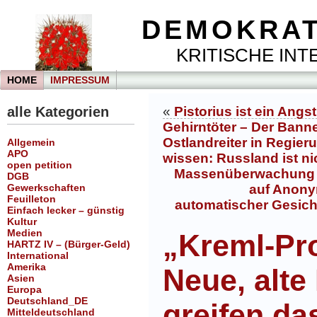
DEMOKRAT
KRITISCHE INTE
HOME
IMPRESSUM
alle Kategorien
«
Pistorius ist ein Angs
Gehirntöter – Der Banne
Ostlandreiter in Regier
Allgemein
APO
wissen: Russland ist ni
open petition
Massenüberwachung in
DGB
Gewerkschaften
auf Anonym
Feuilleton
automatischer Gesich
Einfach lecker – günstig
Kultur
Medien
„Kreml-Pr
HARTZ IV – (Bürger-Geld)
International
Amerika
Neue, alte
Asien
Europa
Deutschland_DE
greifen d
Mitteldeutschland