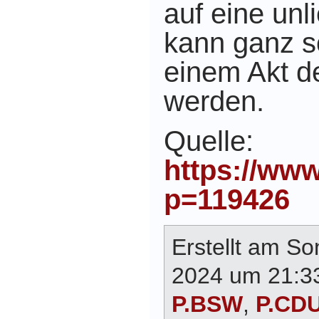
auf eine unl
kann ganz sc
einem Akt d
werden.
Quelle:
https://ww
p=119426
Erstellt am So
2024 um 21:33
P.BSW
,
P.CDU