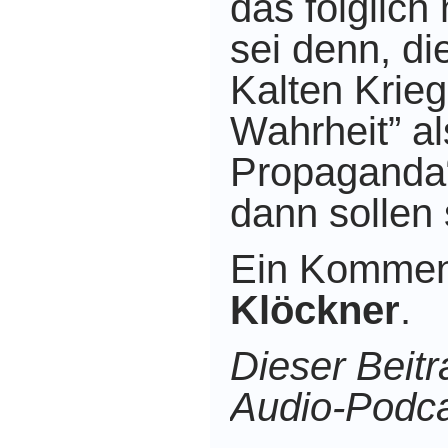
das folglich 
sei denn,
di
Kalten Krieg
Wahrheit” al
Propaganda“
dann sollen 
Ein Kommen
Klöckner
.
Dieser Beitr
Audio-Podca