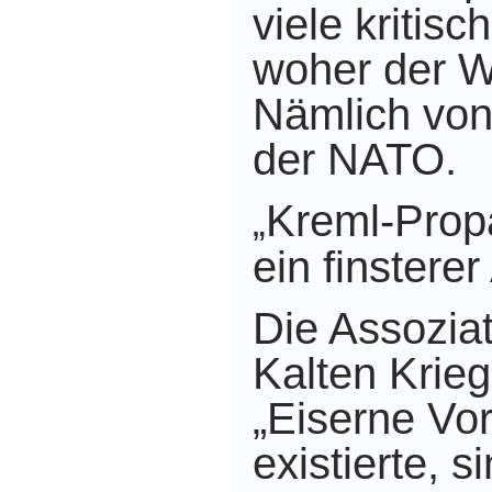
viele kritisc
woher der W
Nämlich von
der NATO.
Kreml-Prop
„
ein finstere
Die Assozia
Kalten Krieg
„Eiserne Vo
existierte, s