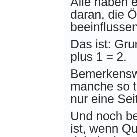
Alle haben e
daran, die Öf
beeinflussen
Das ist: Gr
plus 1 = 2.
Bemerkenswe
manche so 
nur eine Se
Und noch b
ist, wenn Q