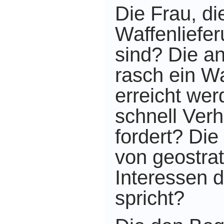
Die Frau, di
Waffenliefer
sind?
Die a
rasch ein Wa
erreicht we
schnell Ver
fordert? Die
von geostra
Interessen 
spricht?