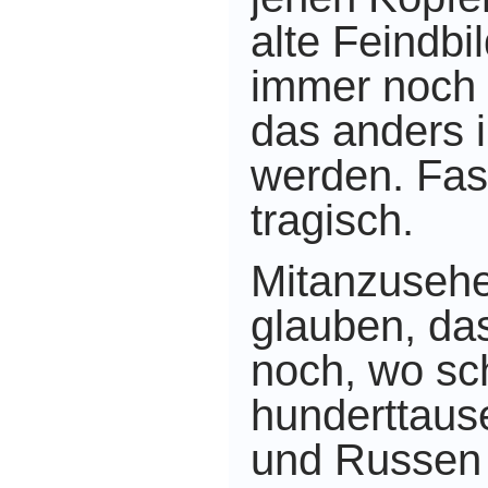
alte Feindbi
immer noch f
das anders i
werden. Fast
tragisch.
Mitanzusehe
glauben, das
noch,
wo sc
hunderttaus
und Russen