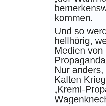
bemerkensw
kommen.
Und so wer
hellhörig,
we
Medien von 
Propaganda“
Nur anders, 
Kalten Kriege
Kreml-Prop
„
Wagenknec