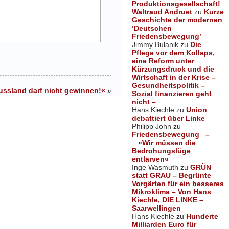
Produktionsgesellschaft!
Waltraud Andruet
zu
Kurze
Geschichte der modernen
’Deutschen
Friedensbewegung’
Jimmy Bulanik
zu
Die
Pflege vor dem Kollaps,
eine Reform unter
Kürzungsdruck und die
Wirtschaft in der Krise –
Gesundheitspolitik –
ussland darf nicht gewinnen!«
»
Sozial finanzieren geht
nicht –
Hans Kiechle
zu
Union
debattiert über Linke
Philipp John
zu
Friedensbewegung –
»Wir müssen die
Bedrohungslüge
entlarven«
Inge Wasmuth
zu
GRÜN
statt GRAU – Begrünte
Vorgärten für ein besseres
Mikroklima – Von Hans
Kiechle, DIE LINKE –
Saarwellingen
Hans Kiechle
zu
Hunderte
Milliarden Euro für