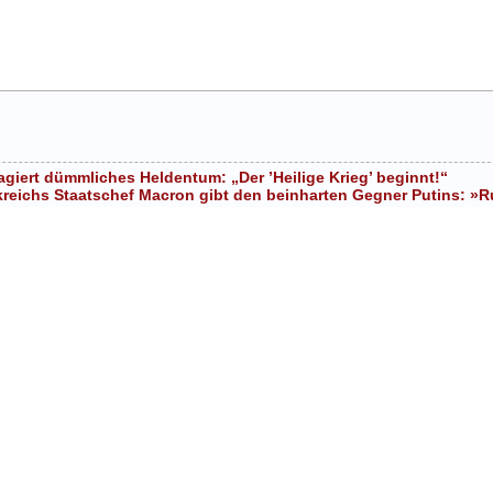
giert dümmliches Heldentum: „Der ’Heilige Krieg’ beginnt!“
reichs Staatschef Macron gibt den beinharten Gegner Putins: »R