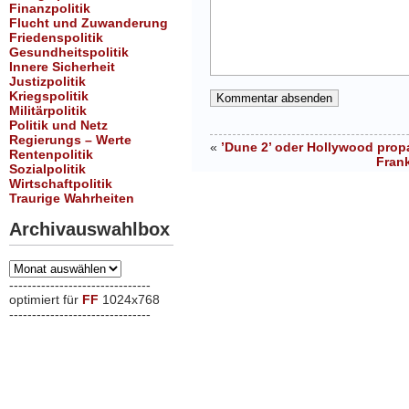
Finanzpolitik
Flucht und Zuwanderung
Friedenspolitik
Gesundheitspolitik
Innere Sicherheit
Justizpolitik
Kriegspolitik
Militärpolitik
Politik und Netz
Regierungs – Werte
«
’Dune 2’ oder Hollywood propa
Rentenpolitik
Frank
Sozialpolitik
Wirtschaftpolitik
Traurige Wahrheiten
Archivauswahlbox
Archivauswahlbox
-------------------------------
optimiert für
FF
1024x768
-------------------------------
xxx