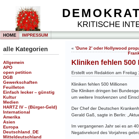
DEMOKRAT
KRITISCHE INTE
HOME
IMPRESSUM
alle Kategorien
«
’Dune 2’ oder Hollywood propa
Frank
Kliniken fehlen 500 
Allgemein
APO
open petition
Erstellt von Redaktion am Freitag
DGB
Gewerkschaften
Kliniken fehlen 500 Millionen
Feuilleton
Die Kliniken dringen bei Bundesge
Einfach lecker – günstig
Kultur
um weitere Insolvenzen und Einsc
Medien
HARTZ IV – (Bürger-Geld)
Der Chef der Deutschen Krankenh
International
Gerald Gaß, sagte in Berlin: „Aktu
Amerika
Asien
Im vergangenen Jahr sei es an 40
Europa
Deutschland_DE
Negativrekord des Vorjahres gebr
Mitteldeutschland