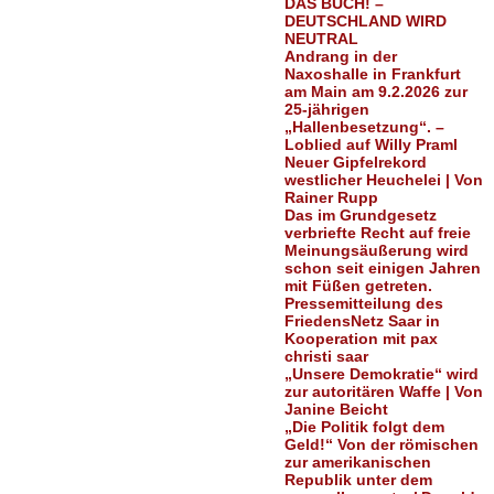
DAS BUCH! –
DEUTSCHLAND WIRD
NEUTRAL
Andrang in der
Naxoshalle in Frankfurt
am Main am 9.2.2026 zur
25-jährigen
„Hallenbesetzung“. –
Loblied auf Willy Praml
Neuer Gipfelrekord
westlicher Heuchelei | Von
Rainer Rupp
Das im Grundgesetz
verbriefte Recht auf freie
Meinungsäußerung wird
schon seit einigen Jahren
mit Füßen getreten.
Pressemitteilung des
FriedensNetz Saar in
Kooperation mit pax
christi saar
„Unsere Demokratie“ wird
zur autoritären Waffe | Von
Janine Beicht
„Die Politik folgt dem
Geld!“ Von der römischen
zur amerikanischen
Republik unter dem