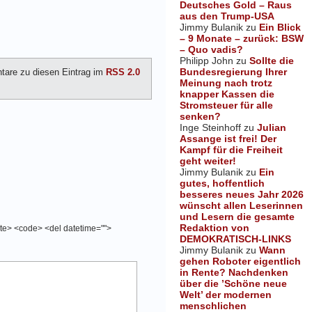
Deutsches Gold – Raus
aus den Trump-USA
Jimmy Bulanik
zu
Ein Blick
– 9 Monate – zurück: BSW
– Quo vadis?
Philipp John
zu
Sollte die
Bundesregierung Ihrer
are zu diesen Eintrag im
RSS 2.0
Meinung nach trotz
knapper Kassen die
Stromsteuer für alle
senken?
Inge Steinhoff
zu
Julian
Assange ist frei! Der
Kampf für die Freiheit
geht weiter!
Jimmy Bulanik
zu
Ein
gutes, hoffentlich
besseres neues Jahr 2026
wünscht allen Leserinnen
und Lesern die gesamte
Redaktion von
cite> <code> <del datetime="">
DEMOKRATISCH-LINKS
Jimmy Bulanik
zu
Wann
gehen Roboter eigentlich
in Rente? Nachdenken
über die ’Schöne neue
Welt’ der modernen
menschlichen