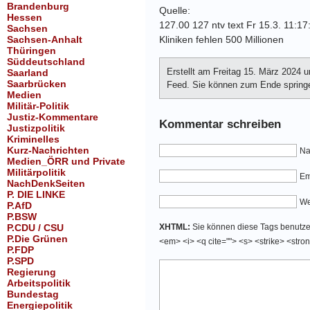
Brandenburg
Quelle:
Hessen
127.00 127 ntv text Fr 15.3. 11:17
Sachsen
Sachsen-Anhalt
Kliniken fehlen 500 Millionen
Thüringen
Süddeutschland
Erstellt am Freitag 15. März 2024 
Saarland
Saarbrücken
Feed. Sie können zum Ende springen
Medien
Militär-Politik
Justiz-Kommentare
Kommentar schreiben
Justizpolitik
Kriminelles
Kurz-Nachrichten
Na
Medien_ÖRR und Private
Militärpolitik
Em
NachDenkSeiten
P. DIE LINKE
We
P.AfD
P.BSW
P.CDU / CSU
XHTML:
Sie können diese Tags benutzen:
P.Die Grünen
<em> <i> <q cite=""> <s> <strike> <stro
P.FDP
P.SPD
Regierung
Arbeitspolitik
Bundestag
Energiepolitik