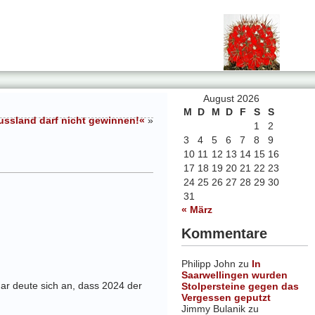
August 2026
M
D
M
D
F
S
S
ussland darf nicht gewinnen!«
»
1
2
3
4
5
6
7
8
9
10
11
12
13
14
15
16
17
18
19
20
21
22
23
24
25
26
27
28
29
30
31
« März
Kommentare
Philipp John
zu
In
Saarwellingen wurden
ar deute sich an, dass 2024 der
Stolpersteine gegen das
Vergessen geputzt
Jimmy Bulanik
zu