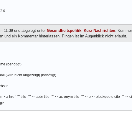
:24
um 11:39 und abgelegt unter
Gesundheitspolitik
,
Kurz-Nachrichten
. Komment
 und ein Kommentar hinterlassen. Pingen ist im Augenblick nicht erlaubt.
me (benötigt)
ail (wird nicht angezeigt) (benötigt)
bsite
 <a href="" title=""> <abbr title=""> <acronym title=""> <b> <blockquote cite=""> <
ng>