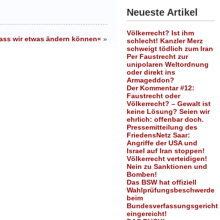
Neueste Artikel
Völkerrecht? Ist ihm
 dass wir etwas ändern können«
»
schlecht! Kanzler Merz
schweigt tödlich zum Iran
Per Faustrecht zur
unipolaren Weltordnung
oder direkt ins
Armageddon?
Der Kommentar #12:
Faustrecht oder
Völkerrecht? – Gewalt ist
keine Lösung? Seien wir
ehrlich: offenbar doch.
Pressemitteilung des
FriedensNetz Saar:
Angriffe der USA und
Israel auf Iran stoppen!
Völkerrecht verteidigen!
Nein zu Sanktionen und
Bomben!
Das BSW hat offiziell
Wahlprüfungsbeschwerde
beim
Bundesverfassungsgericht
eingereicht!