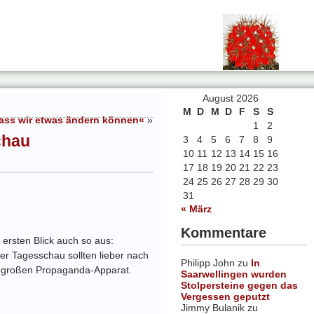
August 2026
M
D
M
D
F
S
S
 dass wir etwas ändern können«
»
1
2
chau
3
4
5
6
7
8
9
10
11
12
13
14
15
16
17
18
19
20
21
22
23
24
25
26
27
28
29
30
31
« März
Kommentare
 ersten Blick auch so aus:
der Tagesschau sollten lieber nach
Philipp John
zu
In
em großen Propaganda-Apparat.
Saarwellingen wurden
Stolpersteine gegen das
Vergessen geputzt
Jimmy Bulanik
zu