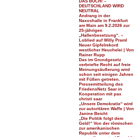
DAS BUCH! –
DEUTSCHLAND WIRD
NEUTRAL
Andrang in der
Naxoshalle in Frankfurt
am Main am 9.2.2026 zur
25-jährigen
„Hallenbesetzung“. –
Loblied auf Willy Praml
Neuer Gipfelrekord
westlicher Heuchelei | Von
Rainer Rupp
Das im Grundgesetz
verbriefte Recht auf freie
Meinungsäußerung wird
schon seit einigen Jahren
mit Füßen getreten.
Pressemitteilung des
FriedensNetz Saar in
Kooperation mit pax
christi saar
„Unsere Demokratie“ wird
zur autoritären Waffe | Von
Janine Beicht
„Die Politik folgt dem
Geld!“ Von der römischen
zur amerikanischen
Republik unter dem