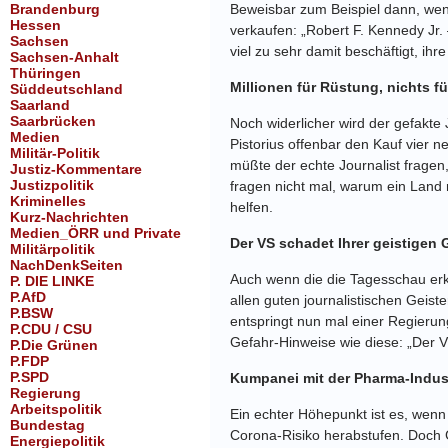
Brandenburg
Beweisbar zum Beispiel dann, wenn
Hessen
verkaufen: „Robert F. Kennedy Jr. 
Sachsen
viel zu sehr damit beschäftigt, i
Sachsen-Anhalt
Thüringen
Millionen für Rüstung, nichts 
Süddeutschland
Saarland
Saarbrücken
Noch widerlicher wird der gefakte
Medien
Pistorius offenbar den Kauf vier 
Militär-Politik
müßte der echte Journalist frage
Justiz-Kommentare
Justizpolitik
fragen nicht mal, warum ein Land 
Kriminelles
helfen.
Kurz-Nachrichten
Medien_ÖRR und Private
Der VS schadet Ihrer geistigen
Militärpolitik
NachDenkSeiten
Auch wenn die die Tagesschau erkl
P. DIE LINKE
P.AfD
allen guten journalistischen Geist
P.BSW
entspringt nun mal einer Regierun
P.CDU / CSU
Gefahr-Hinweise wie diese: „Der V
P.Die Grünen
P.FDP
P.SPD
Kumpanei mit der Pharma-Indus
Regierung
Arbeitspolitik
Ein echter Höhepunkt ist es, wenn
Bundestag
Corona-Risiko herabstufen. Doch G
Energiepolitik