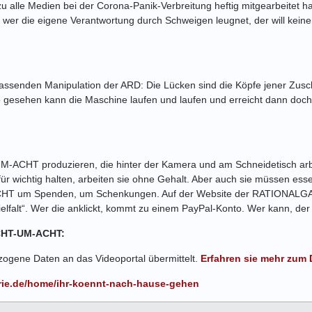
u alle Medien bei der Corona-Panik-Verbreitung heftig mitgearbeitet h
, wer die eigene Verantwortung durch Schweigen leugnet, der will kein
fassenden Manipulation der ARD: Die Lücken sind die Köpfe jener Zusc
 gesehen kann die Maschine laufen und laufen und erreicht dann doch ni
UM-ACHT produzieren, die hinter der Kamera und am Schneidetisch arb
ür wichtig halten, arbeiten sie ohne Gehalt. Aber auch sie müssen esse
T um Spenden, um Schenkungen. Auf der Website der RATIONALGALERI
lfalt“. Wer die anklickt, kommt zu einem PayPal-Konto. Wer kann, der
ACHT-UM-ACHT:
ogene Daten an das Videoportal übermittelt.
Erfahren sie mehr zum 
erie.de/home/ihr-koennt-nach-hause-gehen