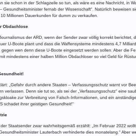
 sie schon in der Schlagzeile so tun, als wäre es eine Nachricht, in W
– Gesundheitsminister fernab der Wissenschaft“. Natürlich beweisen sie
hre 10 Millionen Dauerkunden für dumm zu verkaufen.
für Obdachlose
 Journalismus der ARD, wenn der Sender zwar völlig korrekt berichtet,
neuer U-Boote plant und dass die Waffensysteme mindestens 4,7 Milliar
n, gegen wen denn diese U-Boote eingesetzt werden sollen. Aber die F
mit mindestens einer halben Million Obdachloser so viel Geld für Rüstu
 Gesundheit!
ärt: „Gefahr durch andere Staaten – Verfassungsschutz warnt vor Beein
ern verlassen. Denn sie tut so, als sei der „Verfassungsschutz“ eine sa
gskloake zur Verbreitung von Falsch-Informationen, und ein anständiger
S schadet ihrer geistigen Gesundheit!“
trie
 der Staatsender zwar wahrheitsgemäß erzählt: „Im Februar 2022 wollt
esundheitsminister Lauterbach verhinderte dies monatelang.“ Aber weni