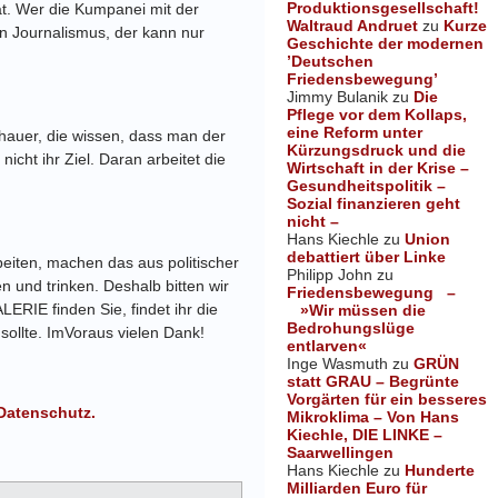
Produktionsgesellschaft!
at. Wer die Kumpanei mit der
Waltraud Andruet
zu
Kurze
en Journalismus, der kann nur
Geschichte der modernen
’Deutschen
Friedensbewegung’
Jimmy Bulanik
zu
Die
Pflege vor dem Kollaps,
eine Reform unter
hauer, die wissen, dass man der
Kürzungsdruck und die
cht ihr Ziel. Daran arbeitet die
Wirtschaft in der Krise –
Gesundheitspolitik –
Sozial finanzieren geht
nicht –
Hans Kiechle
zu
Union
debattiert über Linke
eiten, machen das aus politischer
Philipp John
zu
n und trinken. Deshalb bitten wir
Friedensbewegung –
E finden Sie, findet ihr die
»Wir müssen die
Bedrohungslüge
 sollte. ImVoraus vielen Dank!
entlarven«
Inge Wasmuth
zu
GRÜN
statt GRAU – Begrünte
Vorgärten für ein besseres
Datenschutz.
Mikroklima – Von Hans
Kiechle, DIE LINKE –
Saarwellingen
Hans Kiechle
zu
Hunderte
Milliarden Euro für