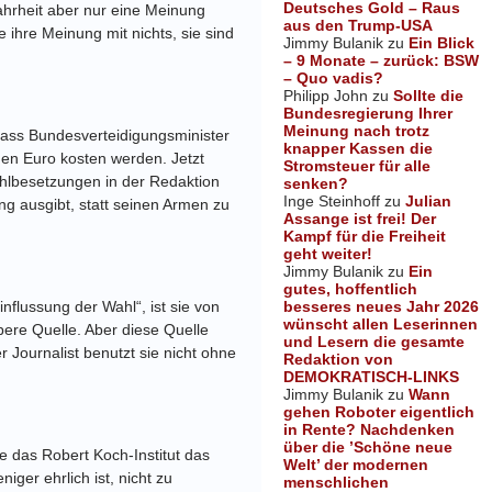
Deutsches Gold – Raus
ahrheit aber nur eine Meinung
aus den Trump-USA
 ihre Meinung mit nichts, sie sind
Jimmy Bulanik
zu
Ein Blick
– 9 Monate – zurück: BSW
– Quo vadis?
Philipp John
zu
Sollte die
Bundesregierung Ihrer
Meinung nach trotz
 dass Bundesverteidigungsminister
knapper Kassen die
den Euro kosten werden. Jetzt
Stromsteuer für alle
ehlbesetzungen in der Redaktion
senken?
Inge Steinhoff
zu
Julian
ng ausgibt, statt seinen Armen zu
Assange ist frei! Der
Kampf für die Freiheit
geht weiter!
Jimmy Bulanik
zu
Ein
gutes, hoffentlich
besseres neues Jahr 2026
flussung der Wahl“, ist sie von
wünscht allen Leserinnen
ubere Quelle. Aber diese Quelle
und Lesern die gesamte
 Journalist benutzt sie nicht ohne
Redaktion von
DEMOKRATISCH-LINKS
Jimmy Bulanik
zu
Wann
gehen Roboter eigentlich
in Rente? Nachdenken
über die ’Schöne neue
e das Robert Koch-Institut das
Welt’ der modernen
ger ehrlich ist, nicht zu
menschlichen