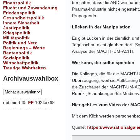
berichten, dass die ARD wie nahez
Finanzpolitik
Flucht und Zuwanderung
Pharma-Industrie nicht eingesteht
Friedenspolitik
Propaganda.
Gesundheitspolitik
Innere Sicherheit
Lücken in der Manipulation
Justizpolitik
Kriegspolitik
Militärpolitik
Es gibt Lücken in der ziemlich um
Politik und Netz
Tagesschau nicht glauben darf. So
Regierungs – Werte
Analyse der MACHT-UM-ACHT.
Rentenpolitik
Sozialpolitik
Wer kann, der sollte spenden
Wirtschaftpolitik
Traurige Wahrheiten
Die Kollegen, die für die MACHT-
Archivauswahlbox
Überzeugung; weil sie Aufklärung f
die Zuschauer der MACHT-UM-ACH
Archivauswahlbox
Rubrik „Schenkungen für Medienvie
-------------------------------
optimiert für
FF
1024x768
Hier geht es zum Video der M
-------------------------------
xxx
Mit dem Klick werden personenbez
Quelle:
https://www.rationalgal