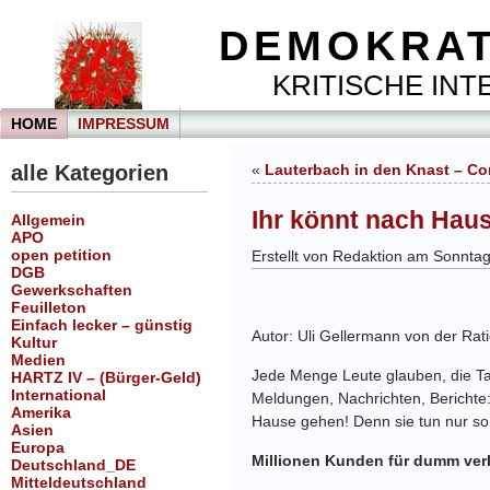
DEMOKRAT
KRITISCHE INTE
HOME
IMPRESSUM
alle Kategorien
«
Lauterbach in den Knast – Co
Ihr könnt nach Hau
Allgemein
APO
open petition
Erstellt von Redaktion am Sonnt
DGB
Gewerkschaften
Feuilleton
Einfach lecker – günstig
Autor: Uli Gellermann von der Rat
Kultur
Medien
Jede Menge Leute glauben, die Tage
HARTZ IV – (Bürger-Geld)
International
Meldungen, Nachrichten, Berichte: 
Amerika
Hause gehen! Denn sie tun nur so.
Asien
Europa
Millionen Kunden für dumm ver
Deutschland_DE
Mitteldeutschland