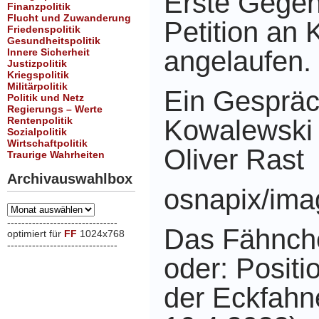
Erste Gegen
Finanzpolitik
Flucht und Zuwanderung
Petition an
Friedenspolitik
Gesundheitspolitik
angelaufen.
Innere Sicherheit
Justizpolitik
Kriegspolitik
Militärpolitik
Ein Gespräc
Politik und Netz
Regierungs – Werte
Rentenpolitik
Kowalew
Sozialpolitik
Wirtschaftpolitik
Oliver Rast
Traurige Wahrheiten
Archivauswahlbox
osnapix/ima
Archivauswahlbox
-------------------------------
Das Fähnch
optimiert für
FF
1024x768
-------------------------------
xxx
oder: Posit
der Eckfahn