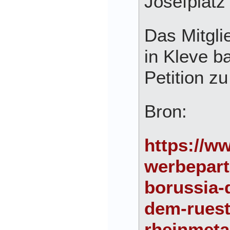
Josefplatz 
Das Mitgl
in Kleve b
Petition z
Bron:
https://ww
werbepart
borussia-
dem-rues
rheinmeta