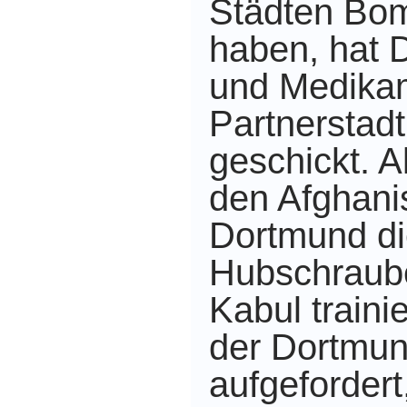
Städten Bo
haben, hat
und Medikam
Partnerstad
geschickt. Al
den Afghani
Dortmund d
Hubschraube
Kabul traini
der Dortmund
aufgefordert