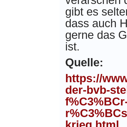
verarschen
gibt es selt
dass auch H
gerne das G
ist.
Quelle:
https://ww
der-bvb-steh
f%C3%BCr
r%C3%BCst
krieg.html