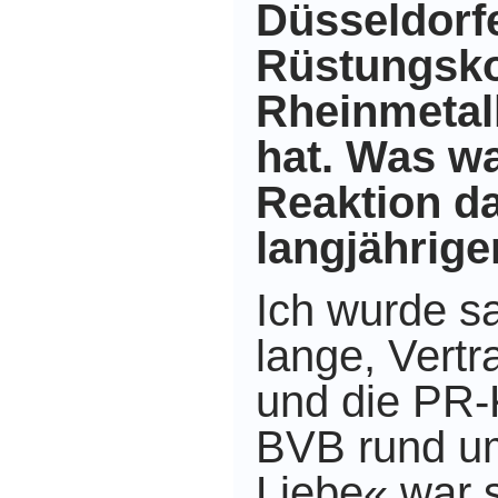
Düsseldorf
Rüstungsk
Rheinmetall
hat. Was wa
Reaktion da
langjährig
Ich wurde sa
lange, Vert
und die PR
BVB rund u
Liebe« war s