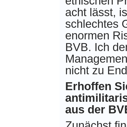
ethischen P
acht lässt, i
schlechtes 
enormen Ris
BVB. Ich de
Management
nicht zu En
Erhoffen Si
antimilitar
aus der BV
Zunächst fin