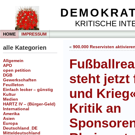
DEMOKRAT
KRITISCHE INTE
HOME
IMPRESSUM
alle Kategorien
«
900.000 Reservisten aktiviere
Fußballrea
Allgemein
APO
open petition
steht jetzt
DGB
Gewerkschaften
Feuilleton
und Krieg
Einfach lecker – günstig
Kultur
Medien
Kritik an
HARTZ IV – (Bürger-Geld)
International
Amerika
Sponsoren
Asien
Europa
Deutschland_DE
Mitteldeutschland