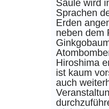
Säule wird 
Sprachen de
Erden angem
neben dem P
Ginkgobaum,
Atombomben
Hiroshima er
ist kaum vors
auch weiter
Veranstaltu
durchzuführ