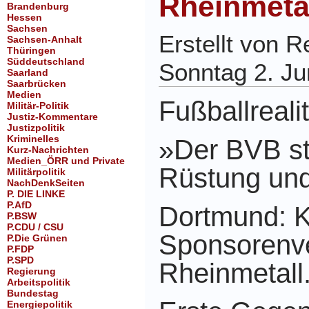
Rheinmetal
Brandenburg
Hessen
Sachsen
Erstellt von 
Sachsen-Anhalt
Thüringen
Süddeutschland
Sonntag 2. Ju
Saarland
Saarbrücken
Medien
Fußballrealit
Militär-Politik
Justiz-Kommentare
Justizpolitik
Kriminelles
»Der BVB ste
Kurz-Nachrichten
Medien_ÖRR und Private
Rüstung und
Militärpolitik
NachDenkSeiten
P. DIE LINKE
P.AfD
Dortmund: Kr
P.BSW
P.CDU / CSU
Sponsorenve
P.Die Grünen
P.FDP
P.SPD
Rheinmetall
Regierung
Arbeitspolitik
Bundestag
Energiepolitik