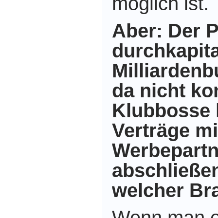
möglich ist.
Aber: Der Pr
durchkapital
Milliardenb
da nicht ko
Klubbosse l
Verträge mi
Werbepartn
abschließen
welcher Br
Wenn man eh