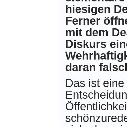
hiesigen D
Ferner öffn
mit dem Dea
Diskurs ei
Wehrhaftigk
daran falsc
Das ist eine
Entscheidung
Öffentlichke
schönzureden