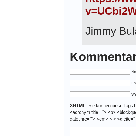
v=UCbi2
Jimmy Bul
Kommentar
Na
Em
We
XHTML:
Sie können diese Tags be
<acronym title=""> <b> <blockquo
datetime=""> <em> <i> <q cite="