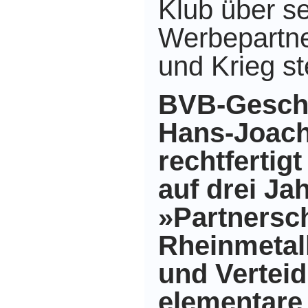
Klub über s
Werbepartne
und Krieg st
BVB-Geschä
Hans-Joac
rechtfertig
auf drei Ja
»Partnersch
Rheinmetall
und Verteid
elementare 