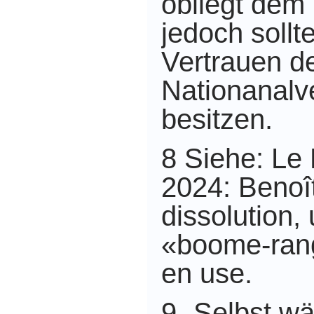
obliegt dem
jedoch sollt
Vertrauen d
Nationanal
besitzen.
8 Siehe: Le
2024: Benoît
dissolution,
«boome-rang
en use.
9 „Selbst w