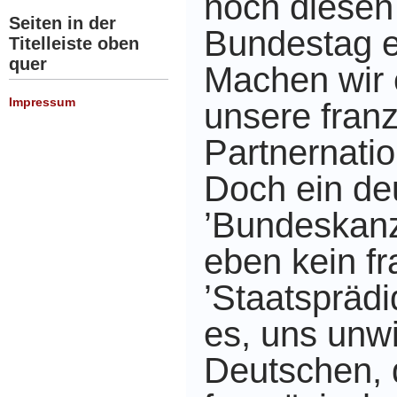
noch diesen
Seiten in der
Bundestag 
Titelleiste oben
quer
Machen wir 
Impressum
unsere fran
Partnernati
Doch ein de
’Bundeskanzl
eben kein f
’Staatsprädi
es, uns unw
Deutschen,