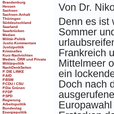
Brandenburg
Von Dr. Nik
Hessen
Sachsen
Sachsen-Anhalt
Denn es ist
Thüringen
Süddeutschland
Saarland
Sommer und 
Saarbrücken
Medien
urlaubsreif
Militär-Politik
Justiz-Kommentare
Justizpolitik
Frankreich 
Kriminelles
Kurz-Nachrichten
Medien_ÖRR und Private
Mittelmeer o
Militärpolitik
NachDenkSeiten
ein lockende
P. DIE LINKE
P.AfD
P.BSW
Doch nach 
P.CDU / CSU
P.Die Grünen
ausgerufene
P.FDP
P.SPD
Regierung
Europawahl
Arbeitspolitik
Bundestag
Energiepolitik