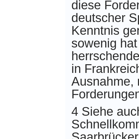
diese Forde
deutscher S
Kenntnis g
sowenig hat 
herrschende
in Frankreich
Ausnahme, 
Forderungen
4 Siehe auc
Schnellkomm
Saarbrücker