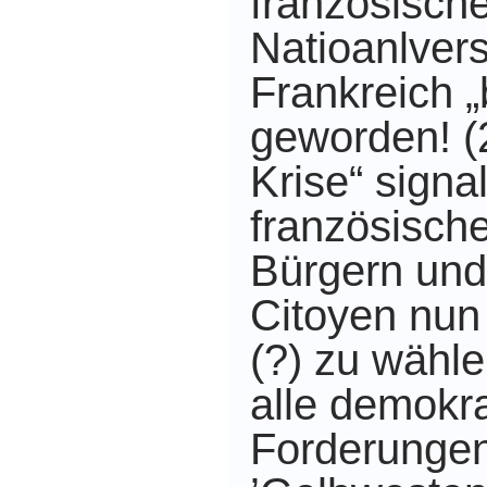
französisch
Natioanlve
Frankreich „
geworden! (
Krise“ signal
französisch
Bürgern und
Citoyen nun
(?)
zu wähle
alle demokr
Forderungen