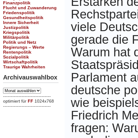
Erstarken d
Finanzpolitik
Flucht und Zuwanderung
Rechstpartei
Friedenspolitik
Gesundheitspolitik
Innere Sicherheit
viele Deutsc
Justizpolitik
Kriegspolitik
gerade die 
Militärpolitik
Politik und Netz
Regierungs – Werte
Warum hat d
Rentenpolitik
Sozialpolitik
Staatspräsi
Wirtschaftpolitik
Traurige Wahrheiten
Parlament a
Archivauswahlbox
deutsche po
Archivauswahlbox
-------------------------------
wie beispiel
optimiert für
FF
1024x768
-------------------------------
Friedrich M
xxx
fragen: War