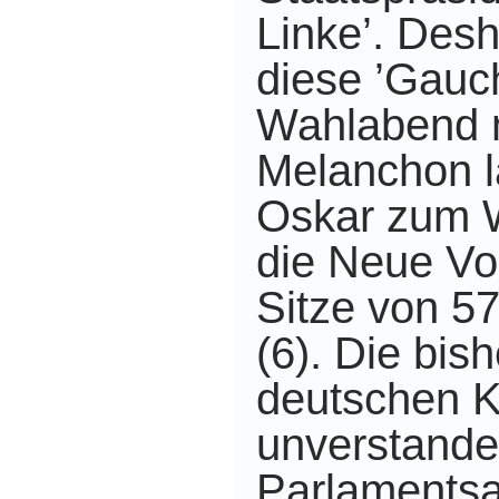
Linke’. Desh
diese ’Gauc
Wahlabend m
Melanchon l
Oskar zum 
die Neue Vo
Sitze von 57
(6). Die bis
deutschen 
unverstand
Parlamentsa