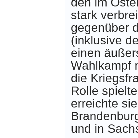
den im Oste
stark verbre
gegenüber d
(inklusive de
einen äußers
Wahlkampf n
die Kriegsfr
Rolle spielt
erreichte si
Brandenburg
und in Sach