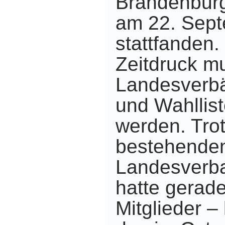
Brandenburg
am 22. Sep
stattfanden
Zeitdruck m
Landesverb
und Wahllist
werden. Trot
bestehenden
Landesverb
hatte gerad
Mitglieder –