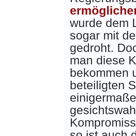
ermögliche
wurde dem 
sogar mit d
gedroht. Do
man diese K
bekommen un
beteiligten 
einigermaß
gesichtswa
Kompromiss
so ist auch 