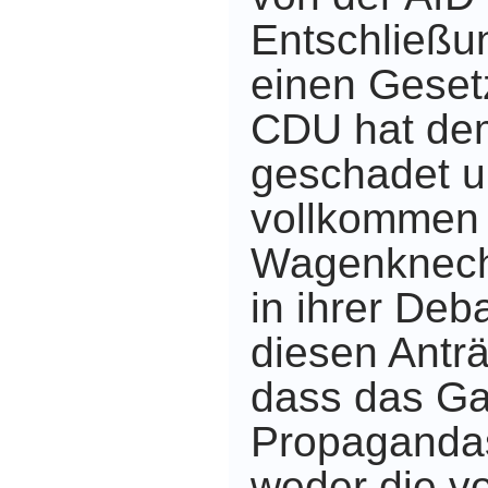
Entschließu
einen Geset
CDU hat de
geschadet 
vollkommen 
Wagenknecht
in ihrer Deb
diesen Antr
dass das Ga
Propagandas
weder die v