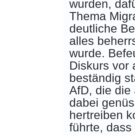
wurden, daf
Thema Migra
deutliche B
alles beher
wurde. Befe
Diskurs vor 
beständig s
AfD, die die
dabei genüss
hertreiben 
führte, dass