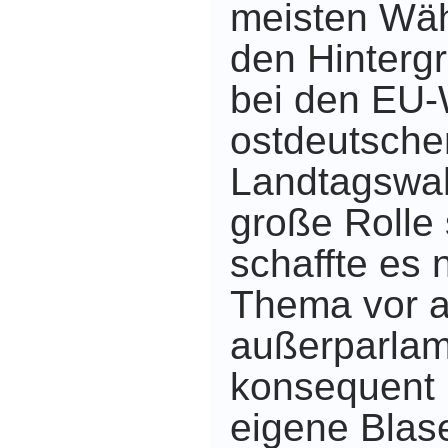
meisten Wähl
den Hinterg
bei den EU-
ostdeutsche
Landtagswah
große Rolle 
schaffte es 
Thema vor a
außerparlam
konsequent 
eigene Blas