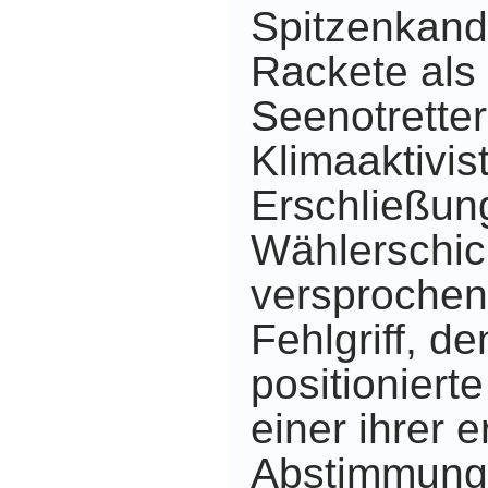
Spitzenkand
Rackete als
Seenotretter
Klimaaktivist
Erschließun
Wählerschic
versprochen.
Fehlgriff, d
positioniert
einer ihrer e
Abstimmung