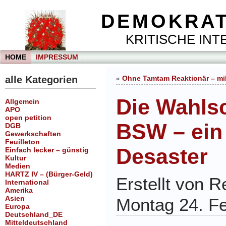
DEMOKRAT
KRITISCHE INTE
HOME
IMPRESSUM
alle Kategorien
«
Ohne Tamtam Reaktionär – mil
Die Wahls
Allgemein
APO
open petition
BSW – ein 
DGB
Gewerkschaften
Feuilleton
Desaster
Einfach lecker – günstig
Kultur
Medien
HARTZ IV – (Bürger-Geld)
Erstellt von 
International
Amerika
Asien
Montag 24. F
Europa
Deutschland_DE
Mitteldeutschland