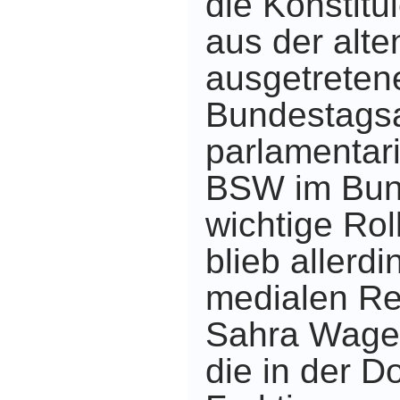
die Konstitu
aus der alte
ausgetreten
Bundestagsa
parlamentar
BSW im Bun
wichtige Roll
blieb allerd
medialen Re
Sahra Wagen
die in der D