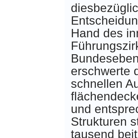
diesbezügli
Entscheidun
Hand des in
Führungszir
Bundeseben
erschwerte 
schnellen A
flächendec
und entspre
Strukturen s
tausend beitr