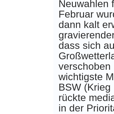
Neuwahlen f
Februar wurd
dann kalt er
gravierender
dass sich au
Großwetterl
verschoben 
wichtigste 
BSW (Krieg 
rückte medi
in der Priori