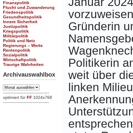
Januar 2024
Finanzpolitik
Flucht und Zuwanderung
vorzuweisen.
Friedenspolitik
Gesundheitspolitik
Innere Sicherheit
Gründerin u
Justizpolitik
Kriegspolitik
Namensgebe
Militärpolitik
Politik und Netz
Regierungs – Werte
Wagenknecht
Rentenpolitik
Sozialpolitik
Politikerin a
Wirtschaftpolitik
Traurige Wahrheiten
weit über di
Archivauswahlbox
linken Milie
Archivauswahlbox
-------------------------------
Anerkennun
optimiert für
FF
1024x768
-------------------------------
xxx
Unterstützun
entsprechen