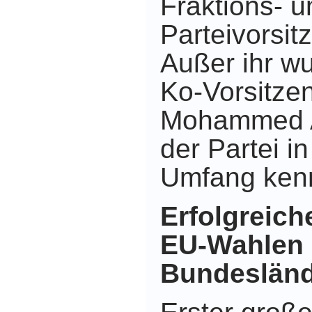
Fraktions- u
Parteivorsit
Außer ihr wu
Ko-Vorsitze
Mohammed Al
der Partei i
Umfang kenn
Erfolgreich
EU-Wahlen 
Bundeslän