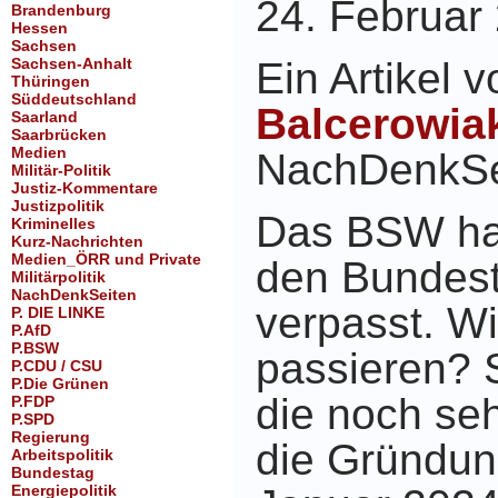
24. Februar
Brandenburg
Hessen
Sachsen
Sachsen-Anhalt
Ein Artikel 
Thüringen
Süddeutschland
Balcerowia
Saarland
Saarbrücken
Medien
NachDenkSe
Militär-Politik
Justiz-Kommentare
Justizpolitik
Das BSW ha
Kriminelles
Kurz-Nachrichten
Medien_ÖRR und Private
den Bundes
Militärpolitik
NachDenkSeiten
verpasst. W
P. DIE LINKE
P.AfD
P.BSW
passieren? S
P.CDU / CSU
P.Die Grünen
die noch seh
P.FDP
P.SPD
Regierung
die Gründun
Arbeitspolitik
Bundestag
Energiepolitik