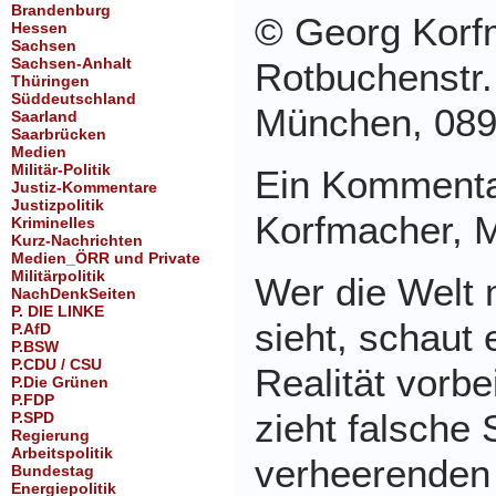
Brandenburg
© Georg Korf
Hessen
Sachsen
Sachsen-Anhalt
Rotbuchenstr.
Thüringen
Süddeutschland
München, 089
Saarland
Saarbrücken
Medien
Militär-Politik
Ein Kommenta
Justiz-Kommentare
Justizpolitik
Korfmacher, 
Kriminelles
Kurz-Nachrichten
Medien_ÖRR und Private
Militärpolitik
Wer die Welt 
NachDenkSeiten
P. DIE LINKE
sieht, schaut 
P.AfD
P.BSW
P.CDU / CSU
Realität vorbe
P.Die Grünen
P.FDP
zieht falsche 
P.SPD
Regierung
Arbeitspolitik
verheerenden 
Bundestag
Energiepolitik