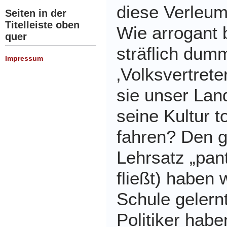
diese Verleum
Seiten in der
Titelleiste oben
Wie arrogant 
quer
sträflich du
Impressum
‚Volksvertrete
sie unser Lan
seine Kultur t
fahren? Den g
Lehrsatz „pant
fließt) haben 
Schule gelern
Politiker habe