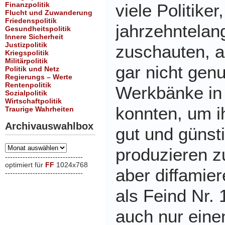
Finanzpolitik
viele Politiker,
Flucht und Zuwanderung
Friedenspolitik
jahrzehntelan
Gesundheitspolitik
Innere Sicherheit
Justizpolitik
zuschauten, 
Kriegspolitik
Militärpolitik
gar nicht gen
Politik und Netz
Regierungs – Werte
Rentenpolitik
Werkbänke in 
Sozialpolitik
Wirtschaftpolitik
konnten, um i
Traurige Wahrheiten
Archivauswahlbox
gut und günst
Archivauswahlbox
produzieren z
-------------------------------
optimiert für
FF
1024x768
aber diffamie
-------------------------------
xxx
als Feind Nr. 
auch nur eine