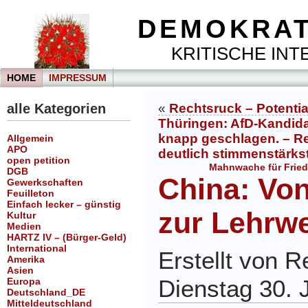
DEMOKRAT
KRITISCHE INTE
HOME
IMPRESSUM
alle Kategorien
«
Rechtsruck – Potentia
Thüringen: AfD-Kandida
knapp geschlagen. – R
Allgemein
APO
deutlich stimmenstärkst
open petition
Mahnwache für Friede
DGB
China: Vo
Gewerkschaften
Feuilleton
Einfach lecker – günstig
zur Lehrwe
Kultur
Medien
HARTZ IV – (Bürger-Geld)
International
Erstellt von 
Amerika
Asien
Dienstag 30. 
Europa
Deutschland_DE
Mitteldeutschland