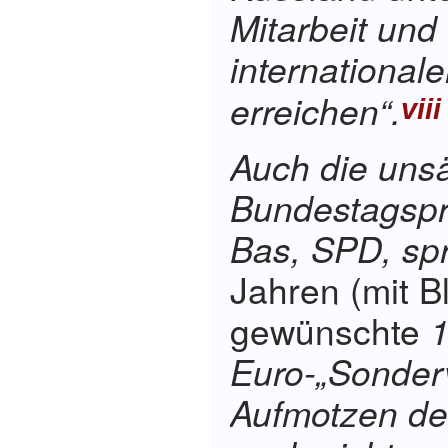
Mitarbeit und
international
erreichen“.
viii
Auch die unsä
Bundestagspr
Bas, SPD,
sp
Jahren (mit B
gewünschte
1
Euro-„Sonde
Aufmotzen de