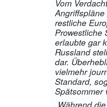
Vom Verdacht
Angriffsplän
restliche Eur
Prowestliche 
erlaubte gar 
Russland stel
dar. Überhebl
vielmehr journ
Standard, so
Spätsommer v
Während die 
„