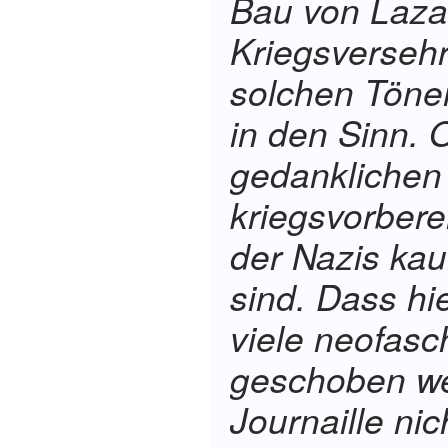
Bau von Lazar
Kriegsversehr
solchen Tön
in den Sinn. 
gedanklichen 
kriegsvorbere
der Nazis ka
sind. Dass hi
viele neofasc
geschoben wer
Journaille nic