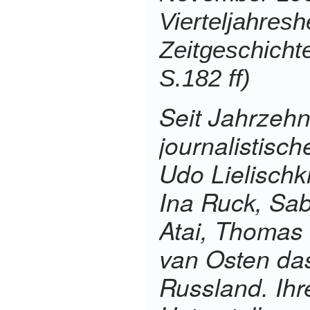
Vierteljahresh
Zeitgeschicht
S.182 ff)
Seit Jahrzehn
journalistisch
Udo Lielischki
Ina Ruck, Sab
Atai, Thomas
van Osten das
Russland. Ih