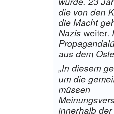
wurde. 23 Ja
die von den 
die Macht ge
Nazis
weiter.
Propagandalü
aus dem Oste
In diesem g
„
um die gemei
müssen
Meinungsvers
innerhalb der