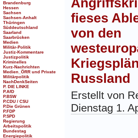
Angriffskri
Brandenburg
Hessen
Sachsen
fieses Ab
Sachsen-Anhalt
Thüringen
Süddeutschland
von den
Saarland
Saarbrücken
Medien
westeurop
Militär-Politik
Justiz-Kommentare
Justizpolitik
Kriegsplä
Kriminelles
Kurz-Nachrichten
Medien_ÖRR und Private
Russland
Militärpolitik
NachDenkSeiten
P. DIE LINKE
P.AfD
Erstellt von 
P.BSW
P.CDU / CSU
Dienstag 1. Ap
P.Die Grünen
P.FDP
P.SPD
Regierung
Arbeitspolitik
Bundestag
Energiepolitik