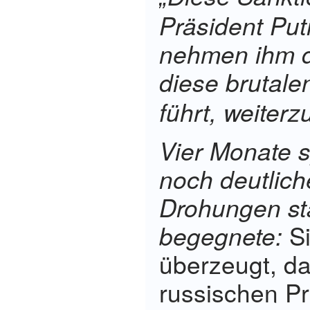
Präsident Put
nehmen ihm di
diese brutalen
führt, weiterz
Vier Monate s
noch deutlich
Drohungen sta
begegnete:
S
überzeugt, d
russischen P