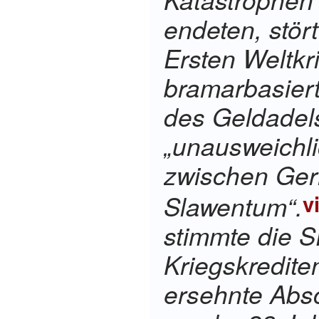
endeten, stört
Ersten Weltkr
bramarbasiert
des Geldadel
„unausweichl
zwischen Ge
Slawentum“
.
v
stimmte die 
Kriegskredite
ersehnte Absc