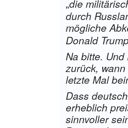
die militäri
„
durch Russla
mögliche Abk
Donald Trump
Na bitte. Und
zurück, wann 
letzte Mal bei
Dass deutsche
erheblich pre
sinnvoller sei