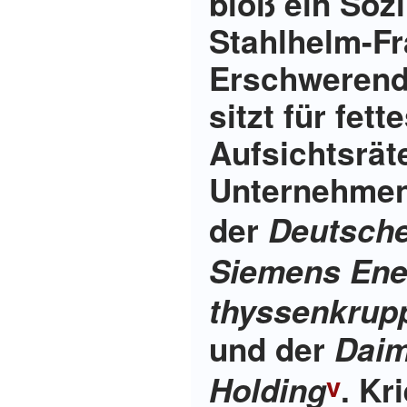
bloß ein Soz
Stahlhelm-Fr
Erschwerend
sitzt für fet
Aufsichtsrät
Unternehmen
der
Deutsch
Siemens Ene
thyssenkrupp
und der
Daim
. Kr
Holding
v