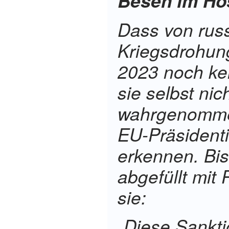
Besen im Ho
Dass von rus
Kriegsdrohun
2023 noch ke
sie selbst nic
wahrgenommen
EU-Präsident
erkennen. Bi
abgefüllt mit
sie:
Diese Sanktio
„