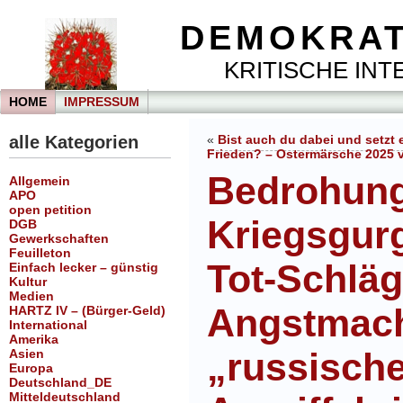
DEMOKRAT
KRITISCHE INTE
HOME
IMPRESSUM
alle Kategorien
«
Bist auch du dabei und setzt 
Frieden? – Ostermärsche 2025 vo
Bedrohung
Allgemein
APO
open petition
Kriegsgurg
DGB
Gewerkschaften
Feuilleton
Tot-Schläg
Einfach lecker – günstig
Kultur
Medien
Angstmach
HARTZ IV – (Bürger-Geld)
International
Amerika
„russisch
Asien
Europa
Deutschland_DE
Mitteldeutschland