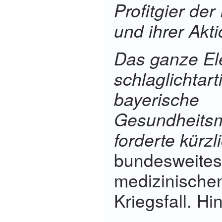
Profitgier de
und ihrer Akti
Das ganze El
schlaglichtart
bayerische
Gesundheitsm
forderte kürzl
bundesweites
medizinische
Kriegsfall. Hi