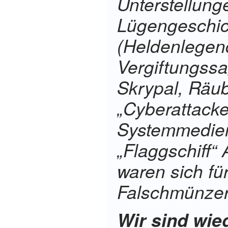
Unterstellung
Lügengeschic
(Heldenlegen
Vergiftungss
Skrypal,
Räub
„Cyberattacke
Systemmedien
„Flaggschiff
waren sich fü
Falschmünzer
Wir sind wie