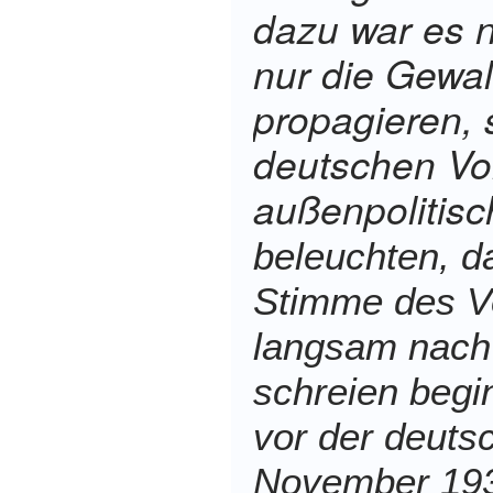
dazu war es n
nur die Gewal
propagieren,
deutschen Vo
außenpolitisc
beleuchten, d
Stimme des Vo
langsam nach
schreien beg
vor der deuts
November 193