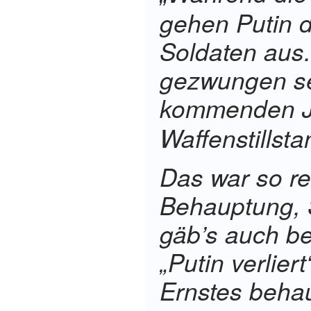
gehen Putin 
Soldaten aus.
gezwungen se
kommenden J
Waffenstillst
Das war so rea
Behauptung, 
gäb’s auch b
„Putin verlier
Ernstes behau