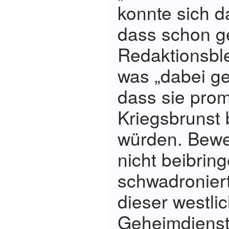
konnte sich d
dass schon 
Redaktionsblei
was „dabei ge
dass sie pro
Kriegsbrunst 
würden. Bewei
nicht beibrin
schwadroniert
dieser westli
Geheimdienst