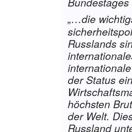
Bundestages w
…die wichtig
„
sicherheitspol
Russlands si
international
international
der Status ei
Wirtschaftsma
höchsten Brut
der Welt. Dies
Russland unt