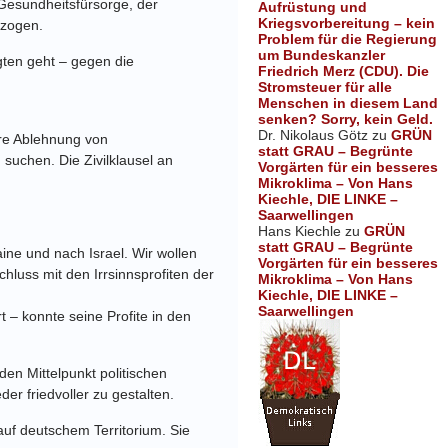
 Gesundheitsfürsorge, der
Aufrüstung und
Kriegsvorbereitung – kein
tzogen.
Problem für die Regierung
um Bundeskanzler
gten geht – gegen die
Friedrich Merz (CDU). Die
Stromsteuer für alle
Menschen in diesem Land
senken? Sorry, kein Geld.
Dr. Nikolaus Götz
zu
GRÜN
re Ablehnung von
statt GRAU – Begrünte
u suchen. Die Zivilklausel an
Vorgärten für ein besseres
Mikroklima – Von Hans
Kiechle, DIE LINKE –
Saarwellingen
Hans Kiechle
zu
GRÜN
statt GRAU – Begrünte
aine und nach Israel. Wir wollen
Vorgärten für ein besseres
chluss mit den Irrsinnsprofiten der
Mikroklima – Von Hans
Kiechle, DIE LINKE –
Saarwellingen
 – konnte seine Profite in den
den Mittelpunkt politischen
der friedvoller zu gestalten.
f deutschem Territorium. Sie