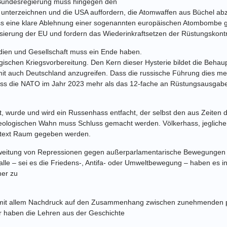
 Bundesregierung muss hingegen den
 unterzeichnen und die USA auffordern,
die Atomwaffen aus Büchel abz
 eine klare Ablehnung einer sogenannten
europäischen Atombombe g
risierung der EU und fordern das Wiederinkraftsetzen der
Rüstungskontr
Medien und Gesellschaft muss ein Ende haben.
logischen Kriegsvorbereitung. Den Kern
dieser Hysterie bildet die Behau
t auch Deutschland anzugreifen. Dass die russische
Führung dies me
dass die NATO im Jahr 2023 mehr als das 12-fache an
Rüstungsausgaben
t, wurde und wird ein Russenhass entfacht, der selbst den aus
Zeiten d
eologischen Wahn muss Schluss gemacht werden. Völkerhass, jeglich
ntext Raum
gegeben werden.
weitung von Repressionen gegen
außerparlamentarische Bewegungen u
alle – sei es die Friedens-, Antifa- oder Umweltbewegung –
haben es i
ner zu
 mit allem Nachdruck auf den
Zusammenhang zwischen zunehmenden prä
r haben die Lehren aus der Geschichte