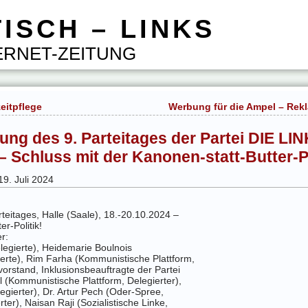
ISCH – LINKS
RNET-ZEITUNG
eitpflege
Werbung für die Ampel – Rek
ung des 9. Parteitages der Partei DIE LIN
– Schluss mit der Kanonen-statt-Butter-Po
19. Juli 2024
teitages, Halle (Saale), 18.-20.10.2024
–
r-Politik!
r:
legierte), Heidemarie Boulnois
erte), Rim Farha (Kommunistische Plattform,
vorstand, Inklusionsbeauftragte der Partei
l (Kommunistische Plattform, Delegierter),
legierter), Dr. Artur Pech (Oder-Spree,
rter), Naisan Raji (Sozialistische Linke,