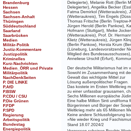
Delegierte), Melanie Rott (Berlin Mi
Brandenburg
Delegierter), Angelika Becker (Ess
Hessen
Fatma Demirkol (Wetteraukreis), Ju
Sachsen
(Wetteraukreis), Tim Engels (Düss
Sachsen-Anhalt
Thomas Fritsche (Berlin Treptow-K
Thüringen
Jürgen Herold (Berlin Pankow), Ka
Süddeutschland
Hofmann (Stuttgart), Meike Jocke
Saarland
(Wetteraukreis), Prof. Dr. Herman
Saarbrücken
Klietz (Wetteraukreis), Jürgen Kli
Medien
(Berlin Pankow), Horsta Krum (Be
Militär-Politik
(Lüneburg, Landesvorsitzender Ni
Justiz-Kommentare
Mitglied des Bundesausschusses),
Justizpolitik
Anneliese Urschll (Erfurt), Kommun
Kriminelles
Kurz-Nachrichten
Der deutsche Militarismus hat im
Medien_ÖRR und Private
Sowohl im
Zusammenhang mit dem 
Militärpolitik
Gewalt das wichtigste Mittel zur
NachDenkSeiten
Lösung außenpolitischer Fragen.
P. DIE LINKE
Das kostete im Ersten Weltkrieg m
P.AfD
zu einer unfassbar grausamen, ch
P.BSW
Sechs Millionen europäische
Jüdin
P.CDU / CSU
Eine halbe Million Sinti und
Roma f
P.Die Grünen
Bürgerinnen und
Bürger der Sowje
P.FDP
Weltkrieg mehr als 65 Millionen 
P.SPD
Keine andere Schlussfolgerung ko
Regierung
»Nie wieder Krieg und Faschismus«
Arbeitspolitik
Bundestag
Stand 18.07.2024/
2
Energiepolitik
Vergessen scheinen Brechts Wort