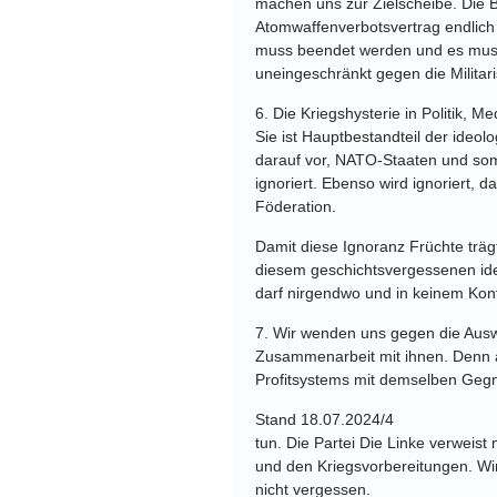
machen uns zur
Zielscheibe. Die
Atomwaffenverbotsvertrag endlich
muss
beendet werden und es muss
uneingeschränkt gegen
die Milita
6.
Die Kriegshysterie in Politik, 
Sie ist Hauptbestandteil der ideo
darauf vor,
NATO-Staaten und somi
ignoriert. Ebenso wird
ignoriert, 
Föderation.
Damit diese Ignoranz
Früchte träg
diesem geschichtsvergessenen
id
darf nirgendwo und in keinem Ko
7.
Wir wenden uns gegen die Aus
Zusammenarbeit
mit ihnen. Denn 
Profitsystems mit demselben Geg
Stand 18.07.2024
/
4
tun. Die Partei Die Linke verweist
und den Kriegsvorbereitungen. Wi
nicht vergessen.