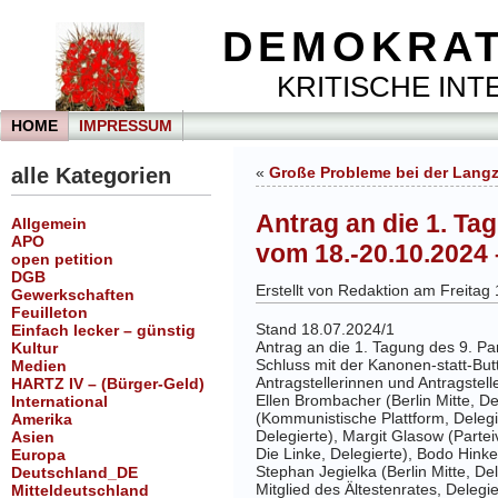
DEMOKRAT
KRITISCHE INTE
HOME
IMPRESSUM
alle Kategorien
«
Große Probleme bei der Langz
Antrag an die 1. Tag
Allgemein
APO
vom 18.-20.10.2024 
open petition
DGB
Erstellt von Redaktion am Freitag 
Gewerkschaften
Feuilleton
Stand 18.07.2024/
1
Einfach lecker – günstig
Antrag an die 1. Tagung des 9. Par
Kultur
Schluss mit der Kanonen-statt-Butte
Medien
Antragstellerinnen und Antragstelle
HARTZ IV – (Bürger-Geld)
Ellen Brombacher (Berlin Mitte, De
International
(Kommunistische Plattform, Delegi
Amerika
Delegierte), Margit Glasow (Partei
Asien
Die Linke, Delegierte), Bodo Hinke
Europa
Stephan Jegielka (Berlin Mitte, De
Deutschland_DE
Mitglied des Ältestenrates, Delegie
Mitteldeutschland