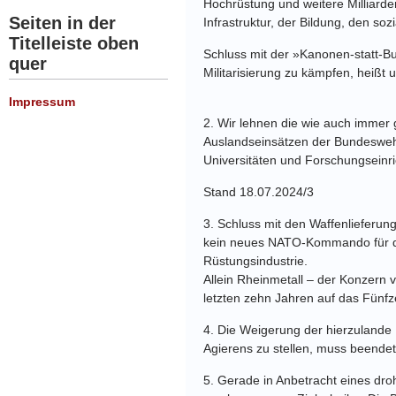
Hochrüstung
und weitere Milliard
Seiten in der
Infrastruktur, der Bildung, den
soz
Titelleiste oben
Schluss mit der »Kanonen-statt-But
quer
Militarisierung
zu kämpfen, heißt un
Impressum
2.
Wir lehnen die wie auch immer 
Auslandseinsätzen der
Bundeswehr
Universitäten und
Forschungseinri
Stand 18.07.2024
/
3
3.
Schluss mit den Waffenlieferung
kein neues
NATO-Kommando für di
Rüstungsindustrie.
Allein Rheinmetall – der Konzern
letzten zehn
Jahren auf das Fünfz
4.
Die Weigerung der hierzulande
Agierens zu stellen,
muss beendet w
5.
Gerade in Anbetracht eines dro