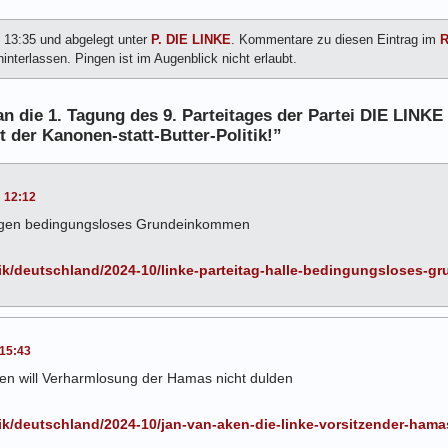
m 13:35 und abgelegt unter
P. DIE LINKE
. Kommentare zu diesen Eintrag im
R
nterlassen. Pingen ist im Augenblick nicht erlaubt.
 die 1. Tagung des 9. Parteitages der Partei DIE LINKE 
t der Kanonen-statt-Butter-Politik!”
 12:12
gegen bedingungsloses Grundeinkommen
itik/deutschland/2024-10/linke-parteitag-halle-bedingungsloses-
 15:43
en will Verharmlosung der Hamas nicht dulden
itik/deutschland/2024-10/jan-van-aken-die-linke-vorsitzender-ha