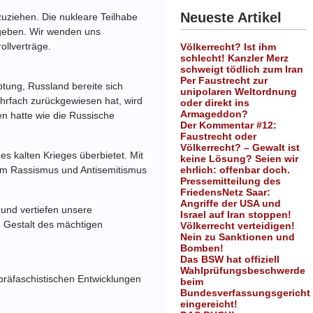
Neueste Artikel
uziehen. Die nukleare Teilhabe
eben. Wir wenden uns
ollverträge.
Völkerrecht? Ist ihm
schlecht! Kanzler Merz
schweigt tödlich zum Iran
Per Faustrecht zur
ptung, Russland bereite sich
unipolaren Weltordnung
hrfach zurückgewiesen hat, wird
oder direkt ins
Armageddon?
 hatte wie die Russische
Der Kommentar #12:
Faustrecht oder
Völkerrecht? – Gewalt ist
es kalten Krieges überbietet. Mit
keine Lösung? Seien wir
em
Rassismus und Antisemitismus
ehrlich: offenbar doch.
Pressemitteilung des
FriedensNetz Saar:
Angriffe der USA und
nd vertiefen unsere
Israel auf Iran stoppen!
n Gestalt des mächtigen
Völkerrecht verteidigen!
Nein zu Sanktionen und
Bomben!
Das BSW hat offiziell
Wahlprüfungsbeschwerde
faschistischen Entwicklungen
beim
Bundesverfassungsgericht
eingereicht!