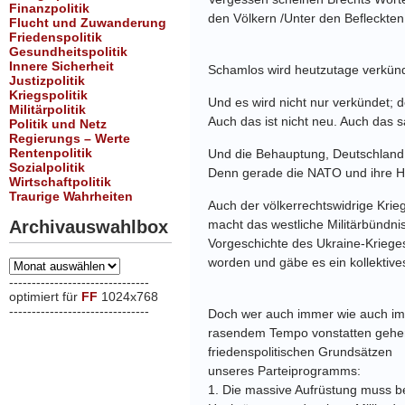
Finanzpolitik
den Völkern /
Unter den Befleckten 
Flucht und Zuwanderung
Friedenspolitik
Gesundheitspolitik
Innere Sicherheit
Schamlos wird heutzutage verkünd
Justizpolitik
Kriegspolitik
Und es wird nicht nur verkündet; de
Militärpolitik
Auch das ist nicht neu. Auch das 
Politik und Netz
Regierungs – Werte
Rentenpolitik
Und die Behauptung,
Deutschland
Sozialpolitik
Denn gerade die NATO und
ihre 
Wirtschaftpolitik
Traurige Wahrheiten
Auch der völkerrechtswidrige Krie
Archivauswahlbox
macht das
westliche Militärbündni
Vorgeschichte des
Ukraine-Kriege
worden und gäbe es ein kollektive
Archivauswahlbox
-------------------------------
optimiert für
FF
1024x768
-------------------------------
Doch wer auch immer wie auch imm
xxx
rasendem Tempo
vonstatten gehe
friedenspolitischen Grundsätzen
unseres Parteiprogramms:
1.
Die massive Aufrüstung muss 