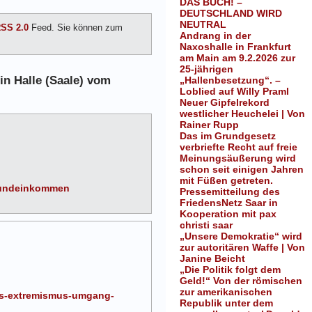
DAS BUCH! –
DEUTSCHLAND WIRD
NEUTRAL
SS 2.0
Feed. Sie können zum
Andrang in der
Naxoshalle in Frankfurt
am Main am 9.2.2026 zur
25-jährigen
in Halle (Saale) vom
„Hallenbesetzung“. –
Loblied auf Willy Praml
Neuer Gipfelrekord
westlicher Heuchelei | Von
Rainer Rupp
Das im Grundgesetz
verbriefte Recht auf freie
Meinungsäußerung wird
schon seit einigen Jahren
mit Füßen getreten.
grundeinkommen
Pressemitteilung des
FriedensNetz Saar in
Kooperation mit pax
christi saar
„Unsere Demokratie“ wird
zur autoritären Waffe | Von
Janine Beicht
„Die Politik folgt dem
Geld!“ Von der römischen
zur amerikanischen
mas-extremismus-umgang-
Republik unter dem