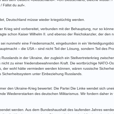
/ Fällst du auf«.
et, Deutschland müsse wieder kriegstüchtig
werden.
r Krieg wird vorbereitet,
verbunden mit der Behauptung, nur so könne
sagte schon Kaiser Wilhelm II. und ebenso der
Reichskanzler, der den n
 sei nunmehr eine Friedensmacht, eingebunden in ein
Verteidigungsbün
Hauptmacht – die USA – sind nicht Teil der Lösung, sondern Teil des
Pro
g Russlands in der Ukraine, der
zugleich ein Stellvertreterkrieg zwisch
s nicht zu einer friedensbewahrenden Kraft. Die
wortbrüchige NATO-Ost
s, der wohl hätte vermieden werden können, wären russische
Sicherhei
s
Sicherheitssystem unter Einbeziehung Russlands.
er den Ukraine-Krieg bewertet: Die Partei
Die Linke wendet sich une
nde Wiedererstarken des deutschen Militarismus. Wir fordern
daher in
beendet werden. Aus dem Bundeshaushalt
des laufenden Jahres werden 