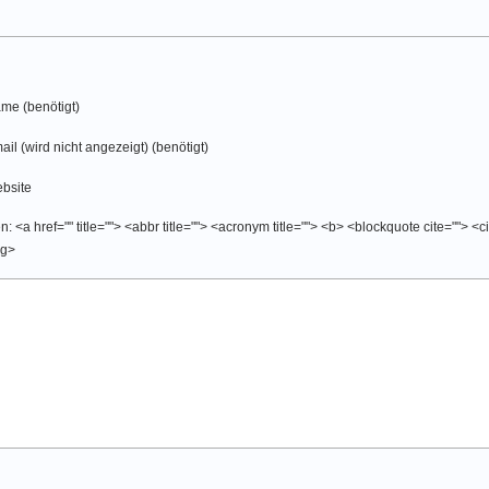
me (benötigt)
ail (wird nicht angezeigt) (benötigt)
bsite
 <a href="" title=""> <abbr title=""> <acronym title=""> <b> <blockquote cite=""> <
ng>