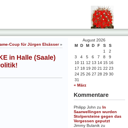
August 2026
lame-Coup für Jürgen Elsässer
»
M
D
M
D
F
S
S
1
2
KE in Halle (Saale)
3
4
5
6
7
8
9
10
11
12
13
14
15
16
litik!
17
18
19
20
21
22
23
24
25
26
27
28
29
30
31
« März
Kommentare
Philipp John
zu
In
Saarwellingen wurden
Stolpersteine gegen das
Vergessen geputzt
Jimmy Bulanik
zu