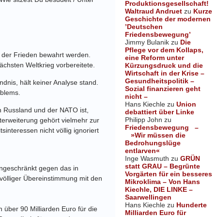
Produktionsgesellschaft!
Waltraud Andruet
zu
Kurze
Geschichte der modernen
’Deutschen
Friedensbewegung’
Jimmy Bulanik
zu
Die
Pflege vor dem Kollaps,
 der Frieden bewahrt werden.
eine Reform unter
ächsten Weltkrieg vorbereitete.
Kürzungsdruck und die
Wirtschaft in der Krise –
Gesundheitspolitik –
dnis, hält keiner Analyse stand.
Sozial finanzieren geht
blems.
nicht –
Hans Kiechle
zu
Union
en Russland und der NATO ist,
debattiert über Linke
Philipp John
zu
erweiterung gehört vielmehr zur
Friedensbewegung –
tsinteressen nicht völlig ignoriert
»Wir müssen die
Bedrohungslüge
entlarven«
Inge Wasmuth
zu
GRÜN
statt GRAU – Begrünte
ingeschränkt gegen das in
Vorgärten für ein besseres
 völliger Übereinstimmung mit den
Mikroklima – Von Hans
Kiechle, DIE LINKE –
Saarwellingen
Hans Kiechle
zu
Hunderte
über 90 Milliarden Euro für die
Milliarden Euro für