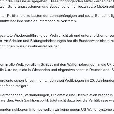
en für die Ukraine ausgegeben. Diese todbringenden
Mittel werden der
ialen Sicherungssystemen und Subventionen für bezahlbare Mieten
en
ter-Politik«, die zu Lasten der
Lohnabhängigen und sozial Benachteili
mittelbar ihre sozialen Interessen zu vertreten.
geartete Wiedereinführung der Wehrpflicht
ab und unterstreichen unse
. An Schulen und Bildungseinrichtungen hat die Bundeswehr
nichts z
chtungen muss gewährleistet bleiben.
en in alle Welt; vor allem Schluss mit den
Waffenlieferungen in die Ukr
e Ukraine, nicht in Wiesbaden und nirgendwo sonst
in Deutschland. S
 verdiente schon Unsummen an den zwei
Weltkriegen im 20. Jahrhundert
ehnfache steigern.
 Herrschenden, Verhandlungen, Diplomatie
und Deeskalation wieder in 
erden. Auch Sanktionspolitik trägt nicht dazu bei, die
Verhältnisse wie
henden nuklearen Infernos
wollen wir keine
neuen US-Waffensysteme au