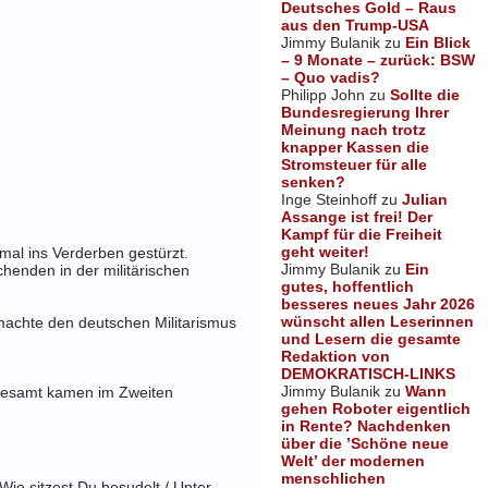
Deutsches Gold – Raus
aus den Trump-USA
Jimmy Bulanik
zu
Ein Blick
– 9 Monate – zurück: BSW
– Quo vadis?
Philipp John
zu
Sollte die
Bundesregierung Ihrer
Meinung nach trotz
knapper Kassen die
Stromsteuer für alle
senken?
Inge Steinhoff
zu
Julian
Assange ist frei! Der
Kampf für die Freiheit
geht weiter!
mal ins Verderben gestürzt.
Jimmy Bulanik
zu
Ein
henden in der militärischen
gutes, hoffentlich
besseres neues Jahr 2026
wünscht allen Leserinnen
machte den
deutschen Militarismus
und Lesern die gesamte
Redaktion von
DEMOKRATISCH-LINKS
Jimmy Bulanik
zu
Wann
sgesamt kamen im Zweiten
gehen Roboter eigentlich
in Rente? Nachdenken
über die ’Schöne neue
Welt’ der modernen
menschlichen
Wie sitzest Du besudelt / Unter