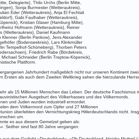
tte, Delegierte), Thilo Urchs (Berlin Mitte,
lingen), Sonja Burmester (Wetteraukreis),
lian Eder (Wetteraukreis), Anja El Fechtali
eldorf), Gabi Faulhaber (Wetteraukreis),
öpenick), Kristian Glaser (Hamburg Mitte),
rlheinz Hofmann (Wetteraukreis), Reiner
rs (Wetteraukreis), Daniel Kaufmann
n Klenner (Berlin Pankow), Jens Alexander
ngelhöfer (Bodenseekreis), Lars Klinkmüller
rlin Tempelhof-Schöneberg), Thorben Peters
edersachsen), Friedrich Rabe (Bördekreis,
 Michael Schneider (Berlin Treptow-Köpenick),
istische Plattform.
 vergangenen Jahrhundert maßgeblich nicht
nur unseren Kontinent zwei
Ersten als auch dem Zweiten Weltkrieg sahen die
hierzulande Herrsc
ehr als 15
Millionen Menschen das Leben. Der deutsche Faschismus 
auvinistischen
Ausgeburt des Völkerhasses und des Völkermords.
nen und Juden wurden industriell ermordet.
ielen dem Völkermord zum Opfer
und 27 Millionen
tunion überlebten den Vernichtungskrieg Hitlerdeutschlands
nicht. In
Menschen
um.
nnte es aus diesem Gemetzel geben als:
. Seither sind fast 80 Jahre vergangen.
e aus dem Gedicht »Deutschland«: »Oh
Deutschland, bleiche Mutter! / 