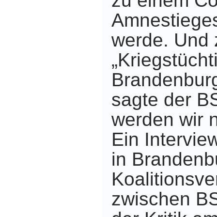
zu einem Co
Amnestiege
werde. Und
„Kriegstüchti
Brandenbur
sagte der BS
werden wir 
Ein Intervi
in Brandenbu
Koalitionsv
zwischen B