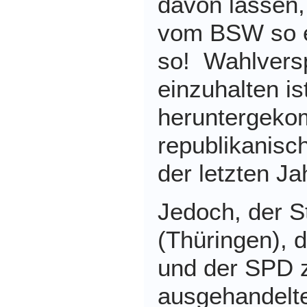
davon lassen,
vom BSW so e
so! Wahlvers
einzuhalten i
heruntergek
republikanisch
der letzten Ja
Jedoch, der St
(Thüringen), 
und der SPD 
ausgehandelt