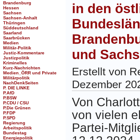
Brandenburg
in den öst
Hessen
Sachsen
Sachsen-Anhalt
Bundeslän
Thüringen
Süddeutschland
Saarland
Brandenbu
Saarbrücken
Medien
Militär-Politik
und Sach
Justiz-Kommentare
Justizpolitik
Kriminelles
Kurz-Nachrichten
Erstellt von 
Medien_ÖRR und Private
Militärpolitik
Dezember 20
NachDenkSeiten
P. DIE LINKE
P.AfD
P.BSW
Von Charlot
P.CDU / CSU
P.Die Grünen
von vielen 
P.FDP
P.SPD
Regierung
Partei-Mitgl
Arbeitspolitik
Bundestag
Energiepolitik