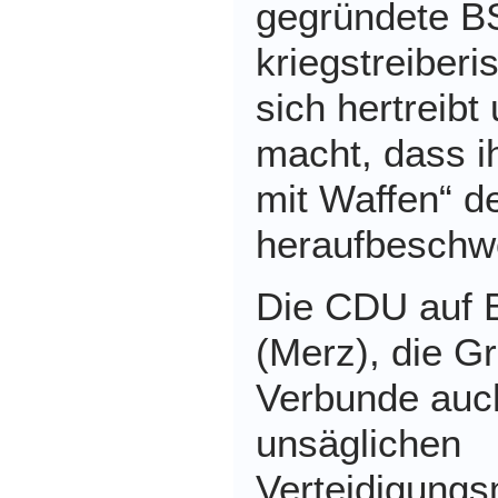
gegründete B
kriegstreiberi
sich hertreibt
macht, dass i
mit Waffen“ d
heraufbeschw
Die CDU auf 
(Merz), die G
Verbunde auc
unsäglichen
Verteidigungsm