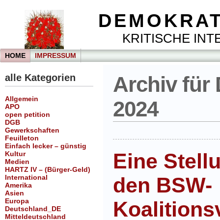
DEMOKRAT
KRITISCHE INTE
HOME
IMPRESSUM
alle Kategorien
Archiv für
Allgemein
2024
APO
open petition
DGB
Gewerkschaften
Feuilleton
Einfach lecker – günstig
Eine Stel
Kultur
Medien
HARTZ IV – (Bürger-Geld)
International
den BSW-
Amerika
Asien
Europa
Koalition
Deutschland_DE
Mitteldeutschland