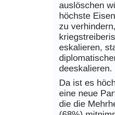
auslöschen wü
höchste Eise
zu verhindern,
kriegstreiberi
eskalieren, sta
diplomatische
deeskalieren.
Da ist es höc
eine neue Part
die die Mehrh
(68%) mitnimm