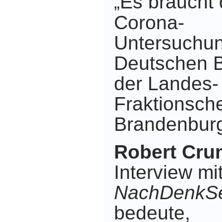
Es braucht 
„
Corona-
Untersuchu
Deutschen B
der Landes-
Fraktionsch
Brandenbur
Robert Cr
Interview mi
NachDenkSe
bedeute,