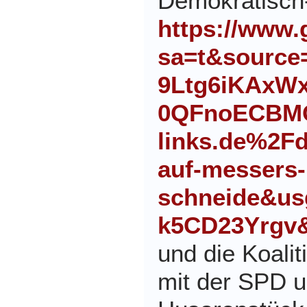
Demokratisch-
https://www.
sa=t&sourc
9Ltg6iKAxWx
0QFnoECBMQ
links.de%2Fd
auf-messers-
schneide&u
k5CD23Yrgv&
und die Koal
mit der SPD 