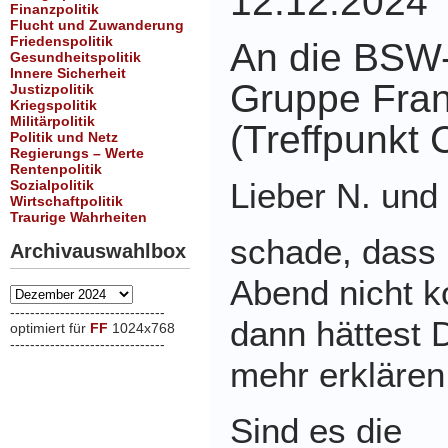
12.12.2024
Finanzpolitik
Flucht und Zuwanderung
Friedenspolitik
An die BSW-
Gesundheitspolitik
Innere Sicherheit
Gruppe Fran
Justizpolitik
Kriegspolitik
Militärpolitik
(Treffpunkt 
Politik und Netz
Regierungs – Werte
Rentenpolitik
Lieber N. und 
Sozialpolitik
Wirtschaftpolitik
Traurige Wahrheiten
schade, dass 
Archivauswahlbox
Abend nicht 
Archivauswahlbox
-------------------------------
dann hättest 
optimiert für
FF
1024x768
-------------------------------
xxx
mehr erklären
Sind es die