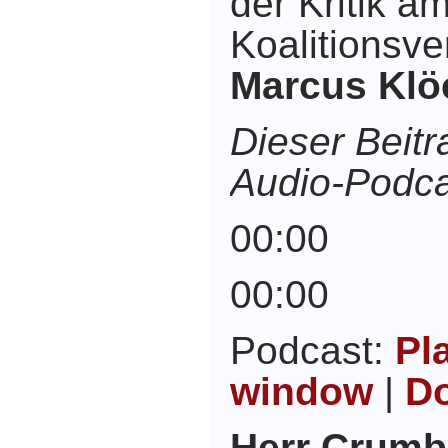
der Kritik a
Koalitionsve
Marcus Klö
Dieser Beitr
Audio-Podca
00:00
00:00
Podcast:
Pl
window
|
D
Herr Crumb