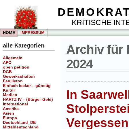
DEMOKRAT
KRITISCHE INTE
HOME
IMPRESSUM
alle Kategorien
Archiv für 
Allgemein
2024
APO
open petition
DGB
Gewerkschaften
Feuilleton
Einfach lecker – günstig
In Saarwe
Kultur
Medien
HARTZ IV – (Bürger-Geld)
International
Stolperste
Amerika
Asien
Europa
Vergessen
Deutschland_DE
Mitteldeutschland