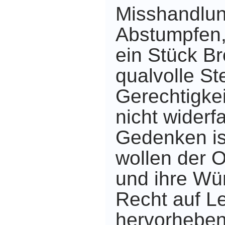
Misshandlun
Abstumpfen
ein Stück Br
qualvolle S
Gerechtigke
nicht widerf
Gedenken is
wollen der 
und ihre Wü
Recht auf L
hervorheben