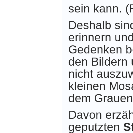
sein kann. (
Deshalb sind
erinnern un
Gedenken be
den Bildern
nicht auszuw
kleinen Mos
dem Grauen 
Davon erzäh
geputzten
S