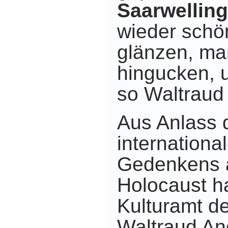
Saarwellin
wieder schö
glänzen,
ma
hingucken,
so Waltraud
Aus Anlass 
internationa
Gedenkens a
Holocaust h
Kulturamt d
Waltraud An