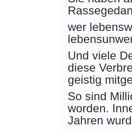
Rassegedank
wer lebensw
lebensunwert
Und viele D
diese Verbr
geistig mitg
So sind Mill
worden. Inne
Jahren wur