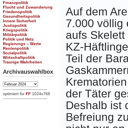
Finanzpolitik
Flucht und Zuwanderung
Auf dem Are
Friedenspolitik
Gesundheitspolitik
7.000 völlig 
Innere Sicherheit
Justizpolitik
Kriegspolitik
aufs Skelet
Militärpolitik
Politik und Netz
KZ-Häftlinge
Regierungs – Werte
Rentenpolitik
Sozialpolitik
Teil der Bar
Wirtschaftpolitik
Traurige Wahrheiten
Gaskammer
Archivauswahlbox
Krematorien
Archivauswahlbox
-------------------------------
der Täter g
optimiert für
FF
1024x768
-------------------------------
Deshalb ist 
xxx
Befreiung 