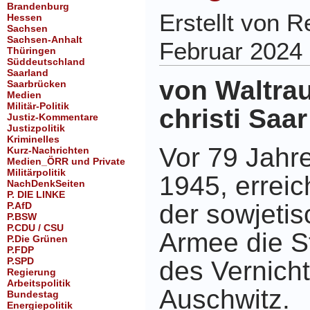
Brandenburg
Erstellt von 
Hessen
Sachsen
Sachsen-Anhalt
Februar 2024
Thüringen
Süddeutschland
Saarland
von Waltra
Saarbrücken
Medien
Militär-Politik
christi Saar
Justiz-Kommentare
Justizpolitik
Kriminelles
Vor 79 Jahr
Kurz-Nachrichten
Medien_ÖRR und Private
Militärpolitik
1945, erreic
NachDenkSeiten
P. DIE LINKE
der sowjeti
P.AfD
P.BSW
P.CDU / CSU
Armee die S
P.Die Grünen
P.FDP
P.SPD
des Vernich
Regierung
Arbeitspolitik
Auschwitz.
Bundestag
Energiepolitik