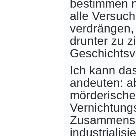
bestimmen 
alle Versuch
verdrängen, 
drunter zu z
Geschichtsv
Ich kann das
andeuten: a
mörderische
Vernichtungs
Zusammenspi
industrialis